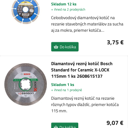
Skladom 12 ks
+ ihned na 2 prodejnách
Celoobvodový diamantový kotúč na
rezanie stavebných materiálov za sucha
aj za mokra, priemer kotúča…
3,75 €
Do košíka
Diamantový rezný kotúč Bosch
Standard for Ceramic X-LOCK
115mm 1 ks 2608615137
Skladom 1 ks
+ ihned na 1 prodejně
Diamantový rezný kotúč na rezanie
rôznych typov dlaždíc, priemer kotúča
115 mm.
9,07 €
Do košíka