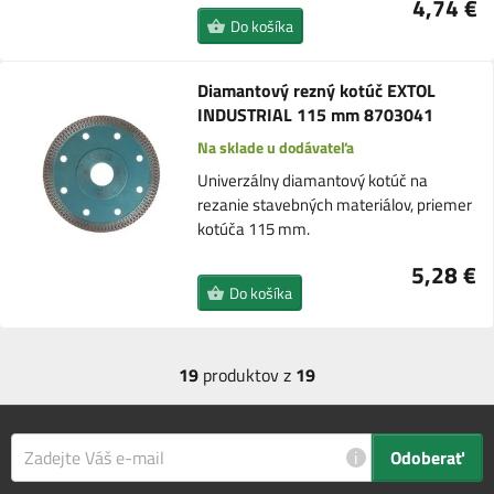
4,74 €
Do košíka
Diamantový rezný kotúč EXTOL
INDUSTRIAL 115 mm 8703041
Na sklade u dodávateľa
Univerzálny diamantový kotúč na
rezanie stavebných materiálov, priemer
kotúča 115 mm.
5,28 €
Do košíka
19
produktov z
19
i
Odoberať