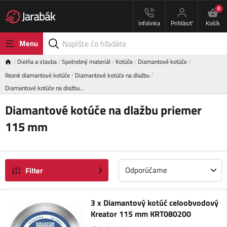
0
Infolinka
Prihlásiť
Košík
Menu
Dielňa a stavba
Spotrebný materiál
Kotúče
Diamantové kotúče
Rezné diamantové kotúče
Diamantové kotúče na dlažbu
Diamantové kotúče na dlažbu…
Diamantové kotúče na dlažbu priemer
115 mm
Odporúčame
Filter
3 x Diamantový kotúč celoobvodový
Kreator 115 mm KRT080200