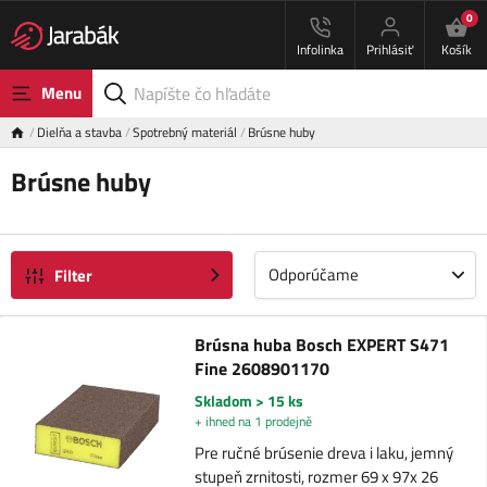
0
Infolinka
Prihlásiť
Košík
Menu
Dielňa a stavba
Spotrebný materiál
Brúsne huby
Brúsne huby
Odporúčame
Filter
Brúsna huba Bosch EXPERT S471
Fine 2608901170
Skladom > 15 ks
+ ihned na 1 prodejně
Pre ručné brúsenie dreva i laku, jemný
stupeň zrnitosti, rozmer 69 x 97x 26