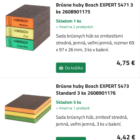
Brúsne huby Bosch EXPERT S471 3
ks 2608901175
Skladom 1 ks
+ ihned na 2 prodejnách
Sada brúsnych húb so zrnitosťami
stredná, jemná, veľmi jemná, rozmer 69
x 97 x 26 mm, 3 ks v balení.
4,75 €
Do košíka
Brúsne huby Bosch EXPERT S473
Standard 3 ks 2608901176
Skladom 5 ks
+ ihned na 1 prodejně
Sada brúsnych húb, zrnitosť stredná,
jemná, veľmi jemná, 3 ks v balení.
4,42 €