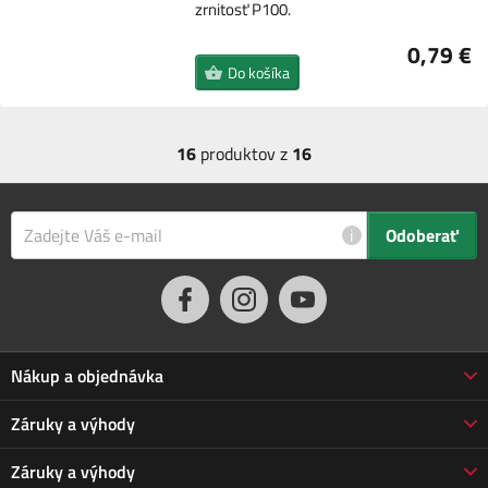
zrnitosť P100.
0,79 €
Do košíka
16
produktov z
16
i
Odoberať
Nákup a objednávka
Obchodné podmienky
Záruky a výhody
Doprava a platba
Reklamácia
Záruky a výhody
Predĺžená záruka