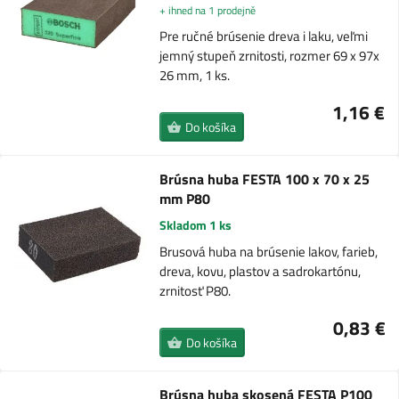
+ ihned na 1 prodejně
Pre ručné brúsenie dreva i laku, veľmi
jemný stupeň zrnitosti, rozmer 69 x 97x
26 mm, 1 ks.
1,16 €
Do košíka
Brúsna huba FESTA 100 x 70 x 25
mm P80
Skladom 1 ks
Brusová huba na brúsenie lakov, farieb,
dreva, kovu, plastov a sadrokartónu,
zrnitosť P80.
0,83 €
Do košíka
Brúsna huba skosená FESTA P100