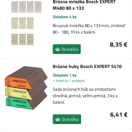
Brúsna mriežka Bosch EXPERT
M480 80 x 133
Skladom 4 ks
Brusová mriežka 80 x 133 mm, zrnitosť
80 - 180, 10 ks v balení.
8,35 €
Do košíka
Brúsne huby Bosch EXPERT S470
Skladom 1 ks
+ ihned na 1 prodejně
Sada brúsnych húb so zrnitosťami
stredná, jemná, veľmi jemná, 3 ks v
balení.
6,41 €
Do košíka