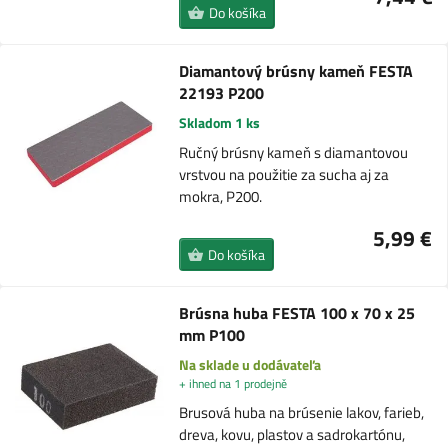
Do košíka
Diamantový brúsny kameň FESTA
22193 P200
Skladom 1 ks
Ručný brúsny kameň s diamantovou
vrstvou na použitie za sucha aj za
mokra, P200.
5,99 €
Do košíka
Brúsna huba FESTA 100 x 70 x 25
mm P100
Na sklade u dodávateľa
+ ihned na 1 prodejně
Brusová huba na brúsenie lakov, farieb,
dreva, kovu, plastov a sadrokartónu,