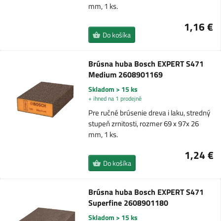
mm, 1 ks.
1,16 €
Do košíka
Brúsna huba Bosch EXPERT S471
Medium 2608901169
Skladom > 15 ks
+ ihned na 1 prodejně
Pre ručné brúsenie dreva i laku, stredný
stupeň zrnitosti, rozmer 69 x 97x 26
mm, 1 ks.
1,24 €
Do košíka
Brúsna huba Bosch EXPERT S471
Superfine 2608901180
Skladom > 15 ks