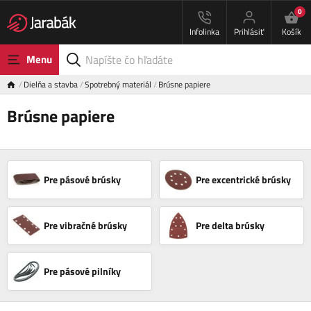
0
Infolinka
Prihlásiť
Košík
Menu
Dielňa a stavba
Spotrebný materiál
Brúsne papiere
Brúsne papiere
Pre pásové brúsky
Pre excentrické brúsky
Pre vibračné brúsky
Pre delta brúsky
Pre pásové pilníky