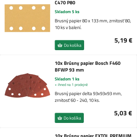
C470 P80
Skladom 5 ks
Brusný papier 80 x 133 mm, zrnitosť 80,
10 ks v balení.
5,19 €
Do košíka
10x Brúsny papier Bosch F460
BFWP 93 mm
Skladom 1 ks
+ ihned na 1 prodejně
Brusný papier delta 93x93x93 mm,
zrnitosť 60 - 240, 10 ks.
5,03 €
Do košíka
10x Brúsny papier EXTOL PREMIUM