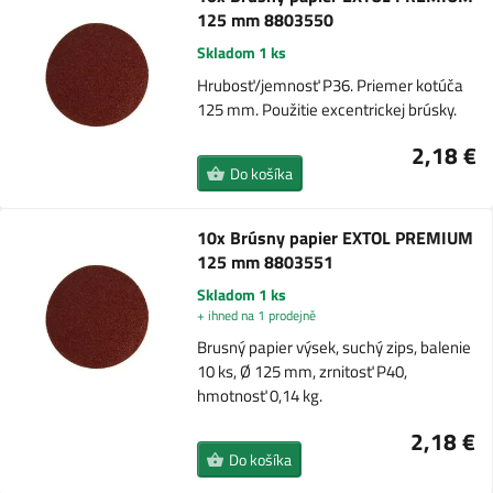
125 mm 8803550
Skladom 1 ks
Hrubosť/jemnosť P36. Priemer kotúča
125 mm. Použitie excentrickej brúsky.
2,18 €
Do košíka
10x Brúsny papier EXTOL PREMIUM
125 mm 8803551
Skladom 1 ks
+ ihned na 1 prodejně
Brusný papier výsek, suchý zips, balenie
10 ks, Ø 125 mm, zrnitosť P40,
hmotnosť 0,14 kg.
2,18 €
Do košíka