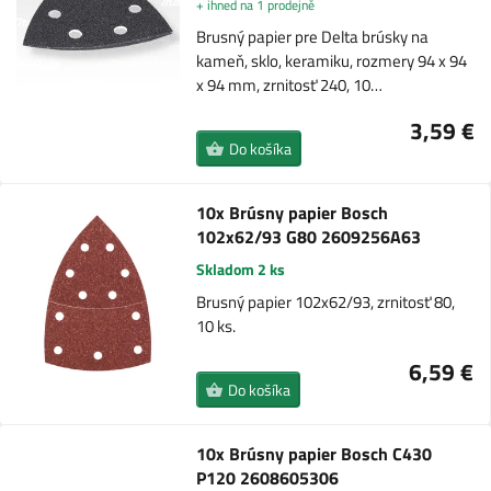
+ ihned na 1 prodejně
Brusný papier pre Delta brúsky na
kameň, sklo, keramiku, rozmery 94 x 94
x 94 mm, zrnitosť 240, 10…
3,59 €
Do košíka
10x Brúsny papier Bosch
102x62/93 G80 2609256A63
Skladom 2 ks
Brusný papier 102x62/93, zrnitosť 80,
10 ks.
6,59 €
Do košíka
10x Brúsny papier Bosch C430
P120 2608605306