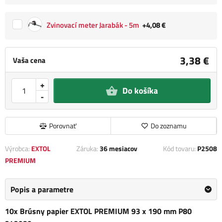
Zvinovací meter Jarabák - 5m
+4,08 €
3,38 €
Vaša cena
+
Do košíka
-
Porovnať
Do zoznamu
Výrobca:
EXTOL
Záruka:
36 mesiacov
Kód tovaru:
P2508
PREMIUM
Popis a parametre
10x Brúsny papier EXTOL PREMIUM 93 x 190 mm P80