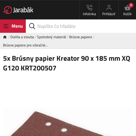
0
Infolinka
Prihlásiť
Košík
Menu
Dielňa a stavba
Spotrebný materiál
Brúsne papiere
Brúsne papiere pre vibračné…
5x Brúsny papier Kreator 90 x 185 mm XQ
G120 KRT200507