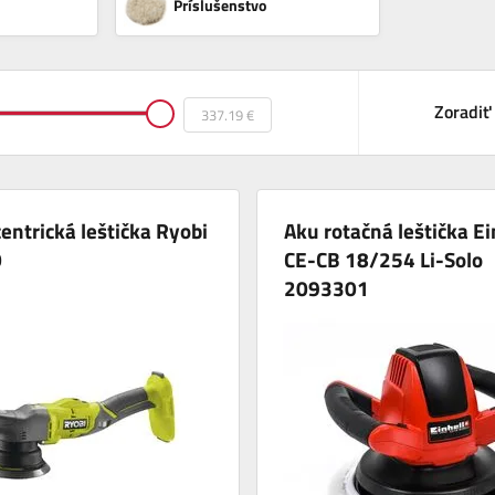
Príslušenstvo
Zoradiť
entrická leštička Ryobi
Aku rotačná leštička Ei
0
CE-CB 18/254 Li-Solo
2093301