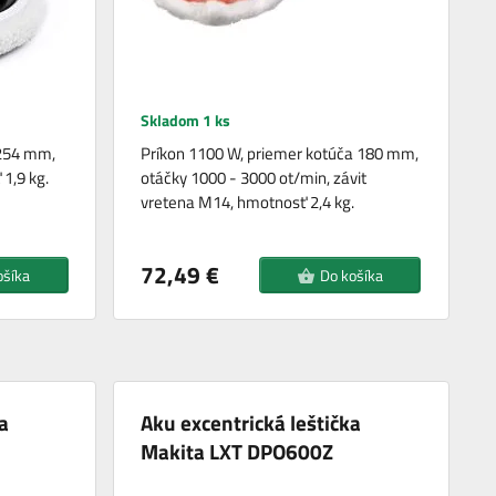
Skladom 1 ks
 254 mm,
Príkon 1100 W, priemer kotúča 180 mm,
1,9 kg.
otáčky 1000 - 3000 ot/min, závit
vretena M14, hmotnosť 2,4 kg.
72,49 €
ošíka
Do košíka
a
Aku excentrická leštička
Makita LXT DPO600Z