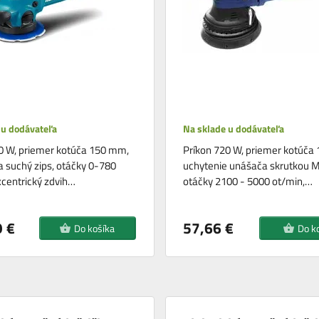
 u dodávateľa
Na sklade u dodávateľa
0 W, priemer kotúča 150 mm,
Príkon 720 W, priemer kotúča
a suchý zips, otáčky 0-780
uchytenie unášača skrutkou 
xcentrický zdvih…
otáčky 2100 - 5000 ot/min,…
 €
57,66 €
Do košíka
Do k