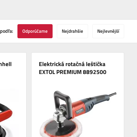
 podľa:
Odporúčame
Nejdrahšie
Nejlevnější
nhell
Elektrická rotačná leštička
EXTOL PREMIUM 8892500