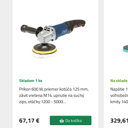
Skladom 1 ks
Na sklade
Príkon 600 W, priemer kotúča 125 mm,
Napätie 1
závit vretena M14, upnutie na suchý
voľnobežn
zips, otáčky 1200 - 5000…
kmity 14
67,17 €
329,61
Do košíka