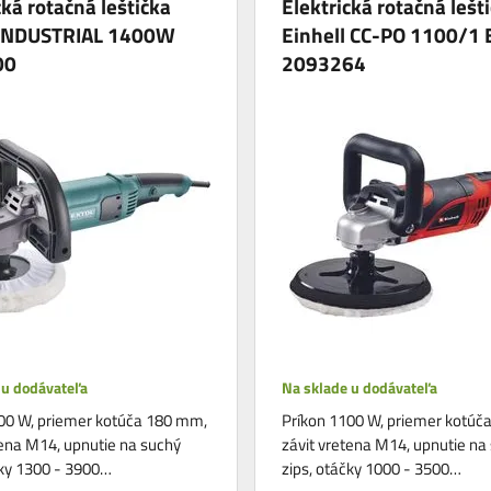
cká rotačná leštička
Elektrická rotačná lešt
INDUSTRIAL 1400W
Einhell CC-PO 1100/1 
00
2093264
 u dodávateľa
Na sklade u dodávateľa
00 W, priemer kotúča 180 mm,
Príkon 1100 W, priemer kotúč
tena M14, upnutie na suchý
závit vretena M14, upnutie na
čky 1300 - 3900…
zips, otáčky 1000 - 3500…