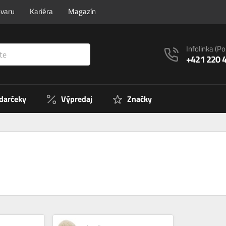
ovaru
Kariéra
Magazín
Infolinka
(Po
+421 220 
 darčeky
Výpredaj
Značky