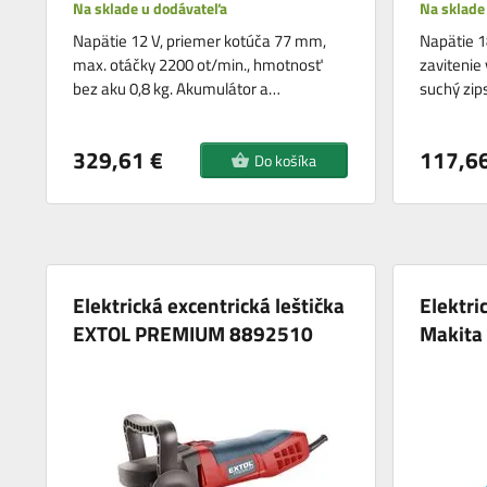
Na sklade u dodávateľa
Na sklade
Napätie 12 V, priemer kotúča 77 mm,
Napätie 1
max. otáčky 2200 ot/min., hmotnosť
zavitenie
bez aku 0,8 kg. Akumulátor a…
suchý zip
329,61 €
117,66
Do košíka
Elektrická excentrická leštička
Elektri
EXTOL PREMIUM 8892510
Makita