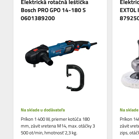
Elektrická rotačná leštička
Elektri
Bosch PRO GPO 14-180 S
EXTOL 
0601389200
87925
Na sklade u dodávateľa
Na sklade
Príkon 1 400 W, priemer kotúča 180
Príkon 14
mm, závit vretena M14, max. otáčky 3
závit vre
500 ot/min, hmotnosť 2,3 kg.
zips, otá