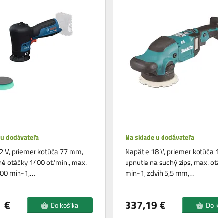
 u dodávateľa
Na sklade u dodávateľa
2 V, priemer kotúča 77 mm,
Napätie 18 V, priemer kotúča
é otáčky 1400 ot/min., max.
upnutie na suchý zips, max. o
000 min-1,…
min-1, zdvih 5,5 mm,…
 €
337,19 €
Do košíka
Do 