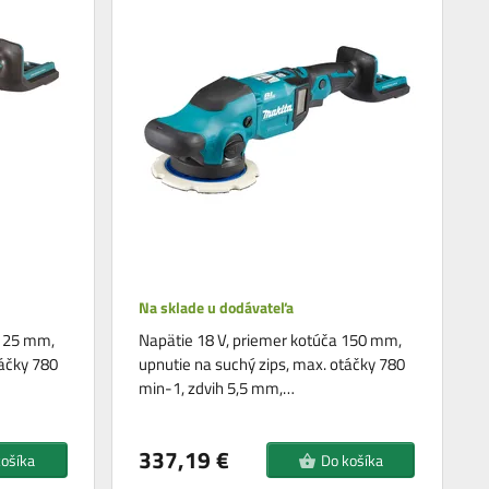
Na sklade u dodávateľa
 125 mm,
Napätie 18 V, priemer kotúča 150 mm,
táčky 780
upnutie na suchý zips, max. otáčky 780
min-1, zdvih 5,5 mm,…
337,19 €
košíka
Do košíka