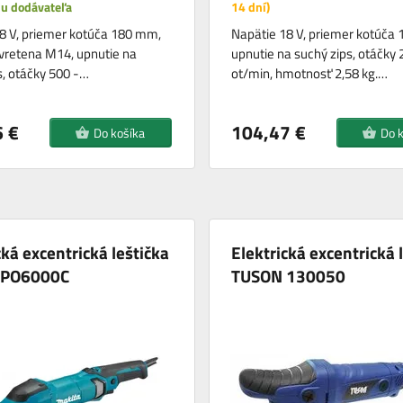
 u dodávateľa
14 dní)
8 V, priemer kotúča 180 mm,
Napätie 18 V, priemer kotúča
 vretena M14, upnutie na
upnutie na suchý zips, otáčky
s, otáčky 500 -…
ot/min, hmotnosť 2,58 kg.…
 €
104,47 €
Do košíka
Do 
cká excentrická leštička
Elektrická excentrická 
 PO6000C
TUSON 130050