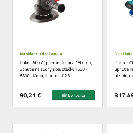
Na sklade u dodávateľa
Na sklade
Príkon 600 W, priemer kotúča 150 mm,
Príkon 90
upnutie na suchý zips, otáčky 1500 -
upnutie n
6800 ot/min, hmotnosť 2,3…
ot/min, e
90,21 €
317,49
Do košíka