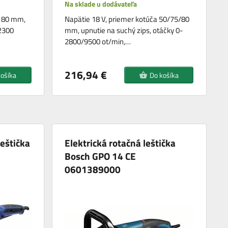
Na sklade u dodávateľa
 180 mm,
Napätie 18 V, priemer kotúča 50/75/80
 2300
mm, upnutie na suchý zips, otáčky 0-
2800/9500 ot/min,…
216,94 €
košíka
Do košíka
leštička
Elektrická rotačná leštička
Bosch GPO 14 CE
0601389000