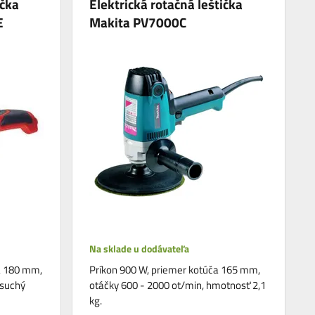
ička
Elektrická rotačná leštička
E
Makita PV7000C
Na sklade u dodávateľa
a 180 mm,
Príkon 900 W, priemer kotúča 165 mm,
 suchý
otáčky 600 - 2000 ot/min, hmotnosť 2,1
kg.