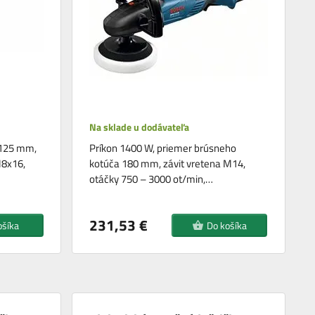
Na sklade u dodávateľa
 125 mm,
Príkon 1400 W, priemer brúsneho
M8x16,
kotúča 180 mm, závit vretena M14,
otáčky 750 – 3000 ot/min,…
231,53 €
ošíka
Do košíka