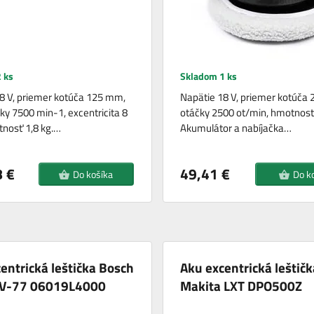
 ks
Skladom 1 ks
8 V, priemer kotúča 125 mm,
Napätie 18 V, priemer kotúča
ky 7500 min-1, excentricita 8
otáčky 2500 ot/min, hmotnosť 
nosť 1,8 kg.…
Akumulátor a nabíjačka…
 €
49,41 €
Do košíka
Do k
entrická leštička Bosch
Aku excentrická leštičk
V-77 06019L4000
Makita LXT DPO500Z