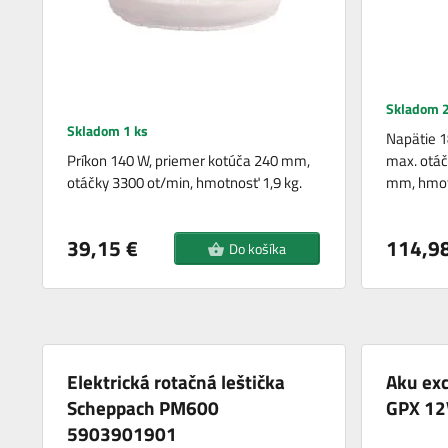
Skladom 2
Skladom 1 ks
Napätie 1
Príkon 140 W, priemer kotúča 240 mm,
max. otáč
otáčky 3300 ot/min, hmotnosť 1,9 kg.
mm, hmot
39,15 €
114,98
Do košíka
Elektrická rotačná leštička
Aku exc
Scheppach PM600
GPX 12
5903901901