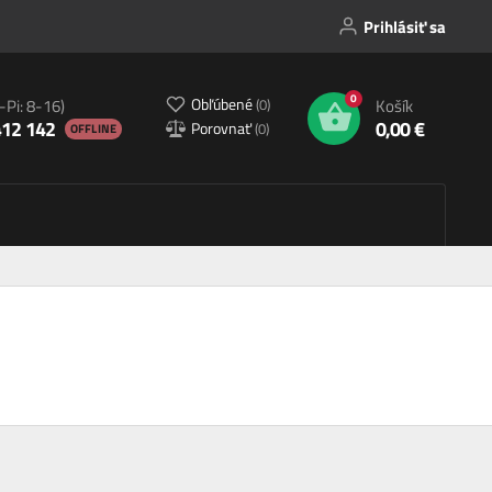
Prihlásiť sa
0
Obľúbené
(
0
)
-Pi: 8-16)
Košík
412 142
0,00 €
Porovnať
(
0
)
OFFLINE