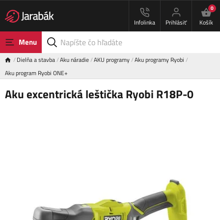
0
Infolinka
Prihlásiť
Košík
Menu
Dielňa a stavba
Aku náradie
AKU programy
Aku programy Ryobi
Aku program Ryobi ONE+
Aku excentrická leštička Ryobi R18P-0