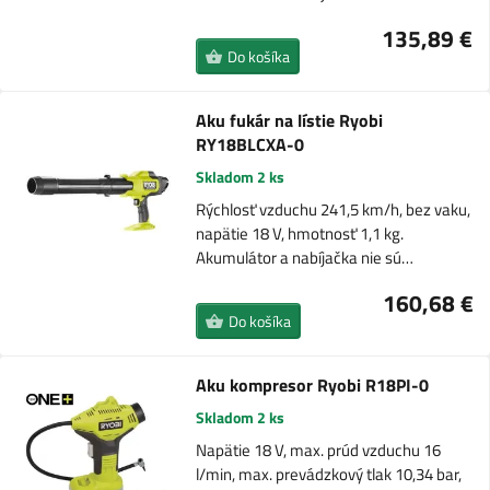
135,89 €
Do košíka
Aku fukár na lístie Ryobi
RY18BLCXA-0
Skladom 2 ks
Rýchlosť vzduchu 241,5 km/h, bez vaku,
napätie 18 V, hmotnosť 1,1 kg.
Akumulátor a nabíjačka nie sú…
160,68 €
Do košíka
Aku kompresor Ryobi R18PI-0
Skladom 2 ks
Napätie 18 V, max. prúd vzduchu 16
l/min, max. prevádzkový tlak 10,34 bar,