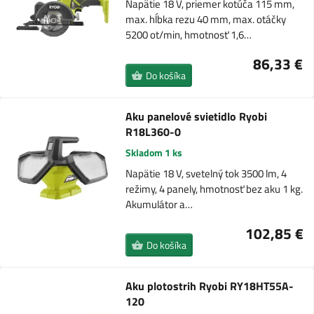
Napätie 18 V, priemer kotúča 115 mm,
max. hĺbka rezu 40 mm, max. otáčky
5200 ot/min, hmotnosť 1,6…
86,33 €
Do košíka
Aku panelové svietidlo Ryobi
R18L360-0
Skladom 1 ks
Napätie 18 V, svetelný tok 3500 lm, 4
režimy, 4 panely, hmotnosť bez aku 1 kg.
Akumulátor a…
102,85 €
Do košíka
Aku plotostrih Ryobi RY18HT55A-
120