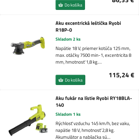
Do košíka
Aku excentrická leštička Ryobi
R18P-0
Skladom 2 ks
Napätie 18 V, priemer kotúča 125 mm,
max. otáčky 7500 min-1, excentricita 8
mm, hmotnosť 1,8 kg.…
115,24 €
Do košíka
Aku fukár na lístie Ryobi RY18BLA-
140
Skladom 1 ks
Rýchlosť vzduchu 145 km/h, bez vaku,
napätie 18 V, hmotnosť 2,8 kg.
Akumulátor a nabíjačka sú…