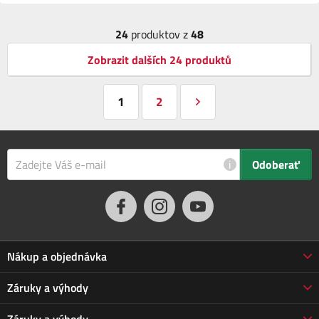
24
produktov z
48
Zobrazit dalších 24 produktů
1
2
i
Odoberať
Nákup a objednávka
Obchodné podmienky
Záruky a výhody
Doprava a platba
Reklamácia
Záruky a výhody