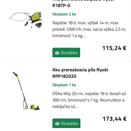
R18TP-0
Skladom 2 ks
Napätie 18 V, max. výtlak 14 m, max.
prietok 1000 l/h, max. sacia výška 2,5 m,
hmotnosť 1,4 kg.…
115,24 €
Do košíka
Aku prerezávacia píla Ryobi
RPP182020
Skladom 1 ks
Dĺžka lišty 20 cm, napätie 18 V, dosah až
300 cm, hmotnosť 4,1 kg. Akumulátor a
nabíjačka sú…
173,44 €
Do košíka