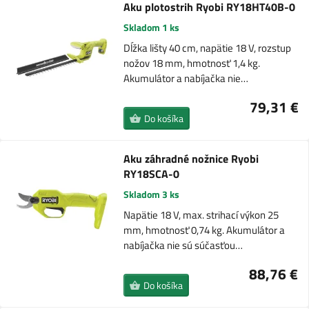
Aku plotostrih Ryobi RY18HT40B-0
Skladom 1 ks
Dĺžka lišty 40 cm, napätie 18 V, rozstup
nožov 18 mm, hmotnosť 1,4 kg.
Akumulátor a nabíjačka nie…
79,31 €
Do košíka
Aku záhradné nožnice Ryobi
RY18SCA-0
Skladom 3 ks
Napätie 18 V, max. strihací výkon 25
mm, hmotnosť 0,74 kg. Akumulátor a
nabíjačka nie sú súčasťou…
88,76 €
Do košíka