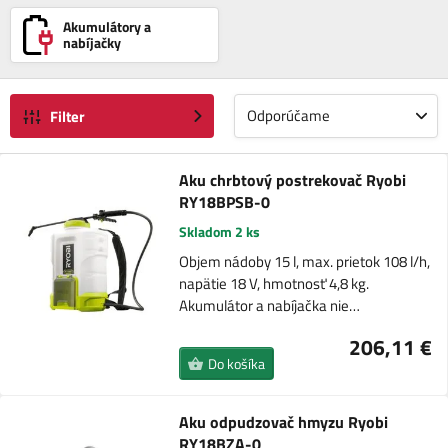
Akumulátory a
nabíjačky
Odporúčame
Filter
Aku chrbtový postrekovač Ryobi
RY18BPSB-0
Skladom 2 ks
Objem nádoby 15 l, max. prietok 108 l/h,
napätie 18 V, hmotnosť 4,8 kg.
Akumulátor a nabíjačka nie…
206,11 €
Do košíka
Aku odpudzovač hmyzu Ryobi
RY18BZA-0