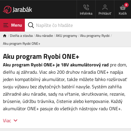
0
Infolinka
Prihlásiť
Košík
Menu
Dielňa a stavba
Aku náradie
AKU programy
Aku programy Ryobi
Aku program Ryobi ONE+
Aku program Ryobi ONE+
Aku program Ryobi ONE+ je 18V akumulátorový rad
pre dom,
dielňu aj záhradu. Viac ako 200 druhov náradia ONE+ napája
jeden kompatibilný akumulátor, takže môžete ľahko rozširovať
svoju výbavu bez zbytočných batérií navyše. Systém zahŕňa
záhradné aku náradie, sady na vŕtanie, skrutkovanie, rezanie,
brúsenie, údržbu trávnika, čistenie alebo kempovanie. Každý
akumulátor ONE+ pasuje do všetkých nástrojov radu ONE+.
Viac