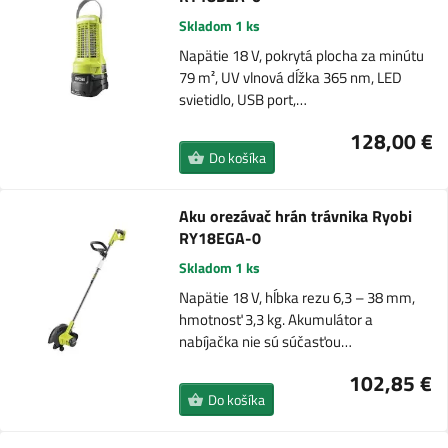
Skladom 1 ks
Napätie 18 V, pokrytá plocha za minútu
79 m², UV vlnová dĺžka 365 nm, LED
svietidlo, USB port,…
128,00 €
Do košíka
Aku orezávač hrán trávnika Ryobi
RY18EGA-0
Skladom 1 ks
Napätie 18 V, hĺbka rezu 6,3 – 38 mm,
hmotnosť 3,3 kg. Akumulátor a
nabíjačka nie sú súčasťou…
102,85 €
Do košíka