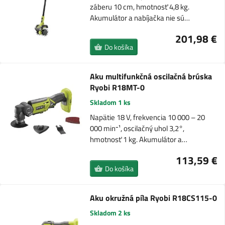
záberu 10 cm, hmotnosť 4,8 kg.
Akumulátor a nabíjačka nie sú…
201,98 €
Do košíka
Aku multifunkčná oscilačná brúska
Ryobi R18MT-0
Skladom 1 ks
Napätie 18 V, frekvencia 10 000 – 20
000 min⁻¹, oscilačný uhol 3,2°,
hmotnosť 1 kg. Akumulátor a…
113,59 €
Do košíka
Aku okružná píla Ryobi R18CS115-0
Skladom 2 ks