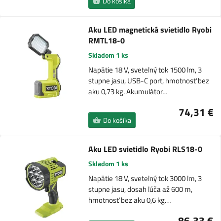
Do košíka
Aku LED magnetická svietidlo Ryobi
RMTL18-0
Skladom 1 ks
Napätie 18 V, svetelný tok 1500 lm, 3
stupne jasu, USB-C port, hmotnosť bez
aku 0,73 kg. Akumulátor…
74,31 €
Do košíka
Aku LED svietidlo Ryobi RLS18-0
Skladom 1 ks
Napätie 18 V, svetelný tok 3000 lm, 3
stupne jasu, dosah lúča až 600 m,
hmotnosť bez aku 0,6 kg.…
86,33 €