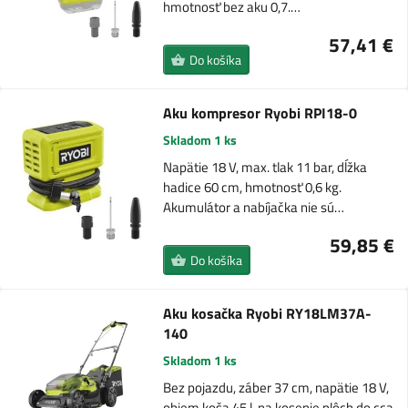
hmotnosť bez aku 0,7.…
57,41 €
Do košíka
Aku kompresor Ryobi RPI18-0
Skladom 1 ks
Napätie 18 V, max. tlak 11 bar, dĺžka
hadice 60 cm, hmotnosť 0,6 kg.
Akumulátor a nabíjačka nie sú…
59,85 €
Do košíka
Aku kosačka Ryobi RY18LM37A-
140
Skladom 1 ks
Bez pojazdu, záber 37 cm, napätie 18 V,
objem koša 45 l, na kosenie plôch do cca