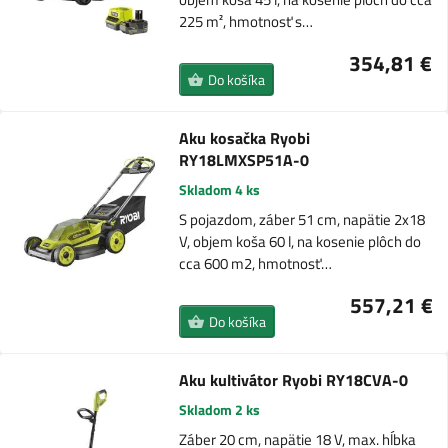
225 m², hmotnosť s…
354,81 €
Do košíka
Aku kosačka Ryobi
RY18LMXSP51A-0
Skladom 4 ks
S pojazdom, záber 51 cm, napätie 2x18
V, objem koša 60 l, na kosenie plôch do
cca 600 m2, hmotnosť…
557,21 €
Do košíka
Aku kultivátor Ryobi RY18CVA-0
Skladom 2 ks
Záber 20 cm, napätie 18 V, max. hĺbka