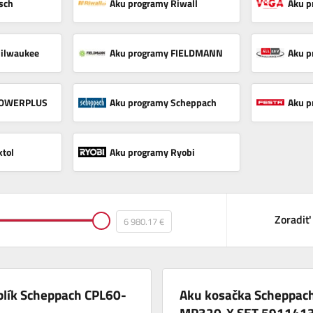
sch
Aku programy Riwall
Aku p
ilwaukee
Aku programy FIELDMANN
Aku p
 POWERPLUS
Aku programy Scheppach
Aku p
xtol
Aku programy Ryobi
Zoradiť
blík Scheppach CPL60-
Aku kosačka Scheppac
MP320-X SET 591141