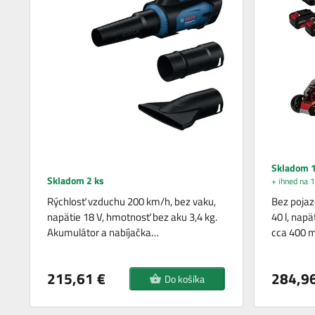
Skladom 1
Skladom 2 ks
+ ihned na 1
Rýchlosť vzduchu 200 km/h, bez vaku,
Bez pojaz
napätie 18 V, hmotnosť bez aku 3,4 kg.
40 l, napä
Akumulátor a nabíjačka…
cca 400 
215,61 €
284,96
Do košíka