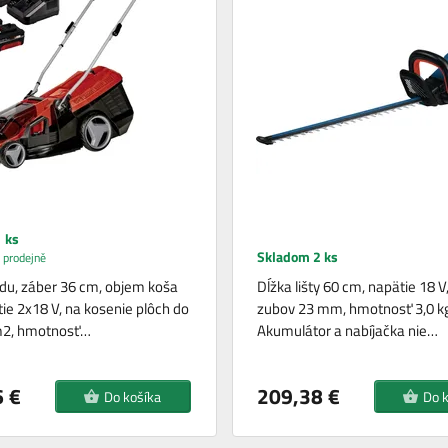
 ks
Skladom 2 ks
 prodejně
du, záber 36 cm, objem koša
Dĺžka lišty 60 cm, napätie 18 V
tie 2x18 V, na kosenie plôch do
zubov 23 mm, hmotnosť 3,0 kg
m2, hmotnosť…
Akumulátor a nabíjačka nie…
 €
209,38 €
Do košíka
Do 