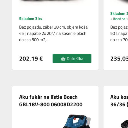
Skladom 2
Skladom 3 ks
+ ihned na 1
Bez pojazdu, záber 38 cm, objem koša
Bez pojaz
45 l, napätie 2x 20 V, na kosenie plôch
50 l, napä
do cca 500 m2,…
do cca 7
202,19 €
235,03
Do košíka
Aku fukár na lístie Bosch
Aku ko
GBL18V-800 06008D2200
36/36 