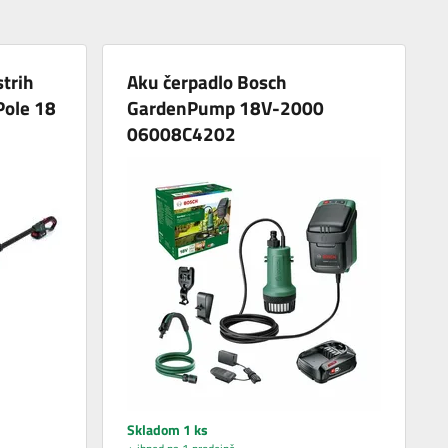
strih
Aku čerpadlo Bosch
Pole 18
GardenPump 18V-2000
06008C4202
Skladom 1 ks