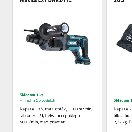
Skladom 1 ks
Skladom 1
+ ihned na 2 prodejnách
Napätie 18 V, max. otáčky 1100 ot/min,
Napätie 2
sila úderu 2 J, frekvencia príklepu
hĺbka ho
4000/min, max. priemer…
2,22 kg. 