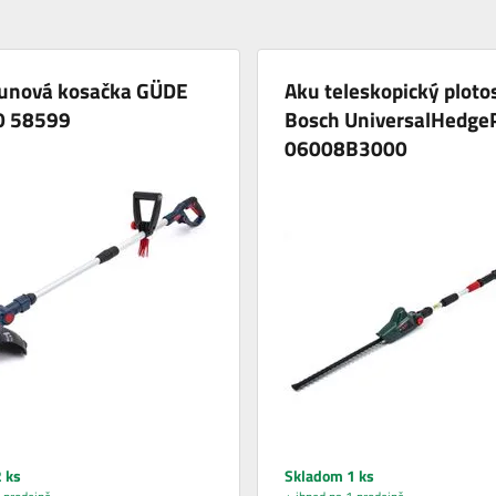
runová kosačka GÜDE
Aku teleskopický ploto
0 58599
Bosch UniversalHedge
06008B3000
 ks
Skladom 1 ks