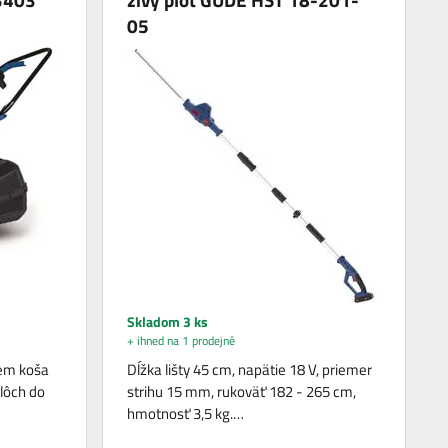
05
Skladom 3 ks
+ ihned na 1 prodejně
jem koša
Dĺžka lišty 45 cm, napätie 18 V, priemer
plôch do
strihu 15 mm, rukoväť 182 - 265 cm,
hmotnosť 3,5 kg.…