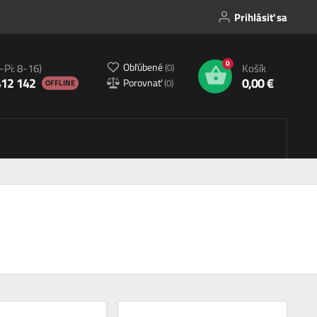
Prihlásiť sa
0
Obľúbené
(
0
)
-Pi: 8-16)
Košík
412 142
0,00 €
Porovnať
(
0
)
OFFLINE