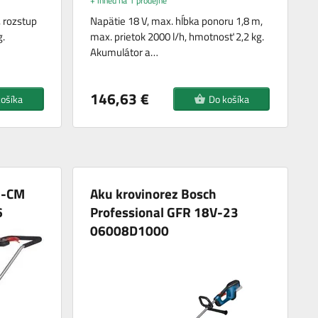
+ ihned na 1 prodejně
, rozstup
Napätie 18 V, max. hĺbka ponoru 1,8 m,
.
max. prietok 2000 l/h, hmotnosť 2,2 kg.
Akumulátor a…
146,63 €
košíka
Do košíka
E-CM
Aku krovinorez Bosch
6
Professional GFR 18V-23
06008D1000