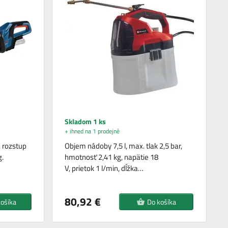
Skladom 1 ks
+ ihned na 1 prodejně
, rozstup
Objem nádoby 7,5 l, max. tlak 2,5 bar,
.
hmotnosť 2,41 kg, napätie 18
V, prietok 1 l/min, dĺžka…
80,92 €
košíka
Do košíka