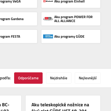
rogramy VeGA
Aku program Einhell
Aku program POWER FOR
rogram Gardena
ALL ALLIANCE
rogram FESTA
Aku programy GÜDE
 podľa:
Odporúčame
Nejdrahšie
Nejlevnější
h BC-
Aku teleskopické nožnice na
3403
živý plot GÜDE HST 18-201-