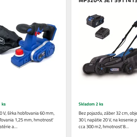
 ks
Skladom 2 ks
0 V, šírka hobľovania 60 mm,
Bez pojazdu, záber 32 cm, ob
bľovania 1,25 mm, hmotnosť
30 l, napätie 20 V, na kosenie 
Batérie a…
cca 300 m2, hmotnosť 8…