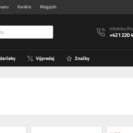
ovaru
Kariéra
Magazín
Infolinka
(Po
+421 220 
 darčeky
Výpredaj
Značky