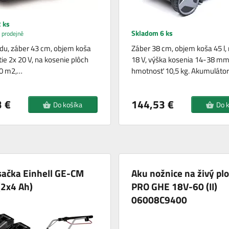
 ks
Skladom 6 ks
 prodejně
du, záber 43 cm, objem koša
Záber 38 cm, objem koša 45 l,
tie 2x 20 V, na kosenie plôch
18 V, výška kosenia 14-38 mm
00 m2,…
hmotnosť 10,5 kg. Akumuláto
 €
144,53 €
Do košíka
Do 
sačka Einhell GE-CM
Aku nožnice na živý pl
(2x4 Ah)
PRO GHE 18V-60 (II)
06008C9400