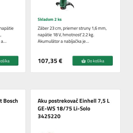
Skladom 2 ks
 napätie
Záber 23 cm, priemer struny 1,6 mm,
,
napätie 18 V, hmotnosť 2.2 kg.
r a…
Akumulátor a nabíjačka je…
107,35 €
košíka
Do košíka
ot Bosch
Aku postrekovač Einhell 7,5 L
GE-WS 18/75 Li-Solo
3425220