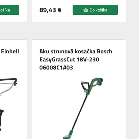
89,43 €
košíka
Do košíka
Einhell
Aku strunová kosačka Bosch
EasyGrassCut 18V-230
06008C1A03