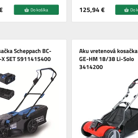
€
125,94 €
Do košíka
Do 
sačka Scheppach BC-
Aku vretenová kosačka 
X SET 5911415400
GE-HM 18/38 Li-Solo
3414200