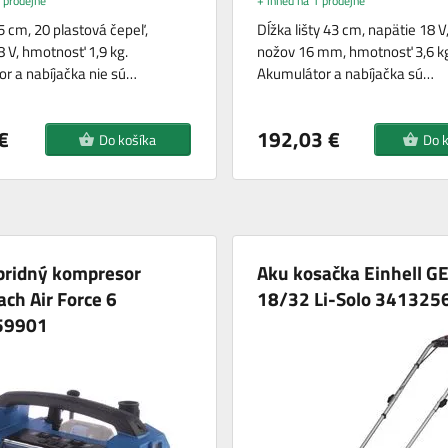
 prodejně
+ ihned na 1 prodejně
5 cm, 20 plastová čepeľ,
Dĺžka lišty 43 cm, napätie 18 V
8 V, hmotnosť 1,9 kg.
nožov 16 mm, hmotnosť 3,6 kg
r a nabíjačka nie sú…
Akumulátor a nabíjačka sú…
€
192,03 €
Do košíka
Do 
bridný kompresor
Aku kosačka Einhell G
ch Air Force 6
18/32 Li-Solo 341325
59901