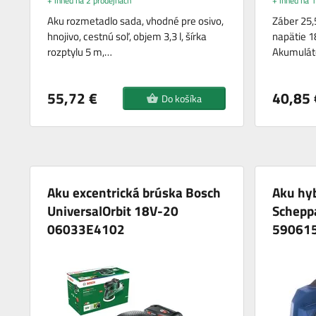
+ ihned na 2 prodejnách
+ ihned na 1
Aku rozmetadlo sada, vhodné pre osivo,
Záber 25,
hnojivo, cestnú soľ, objem 3,3 l, šírka
napätie 1
rozptylu 5 m,…
Akumuláto
55,72 €
40,85 
Do košíka
Aku excentrická brúska Bosch
Aku hy
UniversalOrbit 18V-20
Scheppa
06033E4102
59061