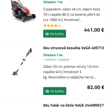
Skladom 1 ks
S pojazdom, záber 46 cm, objem koša
70 l, napätie 80 V, na kosenie plôch do
cca 1000 m2, hmotnosť…
441,00 €
Do košíka
Aku strunová kosačka VeGA 40ST13
Skladom 2 ks
+ ihned na 1 prodejně
Záber 33 cm, priemer struny 1,6 mm,
napätie 40 V, hmotnosť 3
kg. Akumulátor a nabíjačka nie sú…
82,00 €
Do košíka
Aku fukár na lístie VeGA 2440BW27