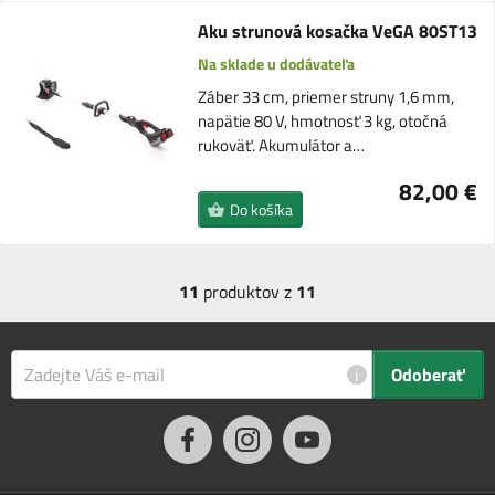
Aku strunová kosačka VeGA 80ST13
Na sklade u dodávateľa
Záber 33 cm, priemer struny 1,6 mm,
napätie 80 V, hmotnosť 3 kg, otočná
rukoväť. Akumulátor a…
82,00 €
Do košíka
11
produktov z
11
i
Odoberať