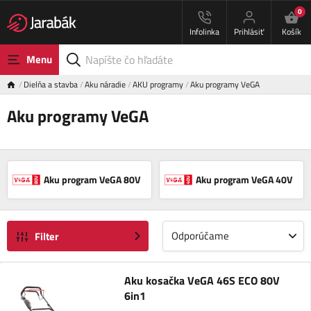
0
Infolinka
Prihlásiť
Košík
Menu
Dielňa a stavba
Aku náradie
AKU programy
Aku programy VeGA
Aku programy VeGA
Aku program VeGA 80V
Aku program VeGA 40V
Odporúčame
Filter
Aku kosačka VeGA 46S ECO 80V
6in1