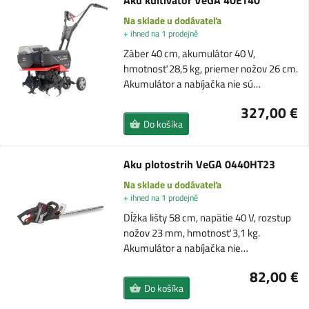
Aku kultivátor VeGA 40ET40
Na sklade u dodávateľa
+ ihned na 1 prodejně
Záber 40 cm, akumulátor 40 V,
hmotnosť 28,5 kg, priemer nožov 26 cm.
Akumulátor a nabíjačka nie sú…
327,00 €
Do košíka
Aku plotostrih VeGA 0440HT23
Na sklade u dodávateľa
+ ihned na 1 prodejně
Dĺžka lišty 58 cm, napätie 40 V, rozstup
nožov 23 mm, hmotnosť 3,1 kg.
Akumulátor a nabíjačka nie…
82,00 €
Do košíka