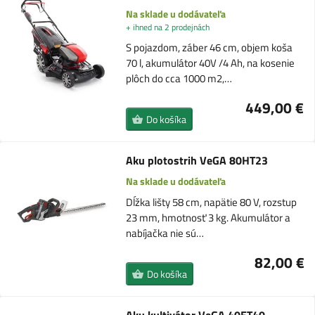
Na sklade u dodávateľa
+ ihned na 2 prodejnách
S pojazdom, záber 46 cm, objem koša
70 l, akumulátor 40V /4 Ah, na kosenie
plôch do cca 1000 m2,…
449,00 €
Do košíka
Aku plotostrih VeGA 80HT23
Na sklade u dodávateľa
Dĺžka lišty 58 cm, napätie 80 V, rozstup
23 mm, hmotnosť 3 kg. Akumulátor a
nabíjačka nie sú…
82,00 €
Do košíka