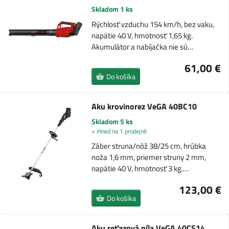
Skladom 1 ks
Rýchlosť vzduchu 154 km/h, bez vaku,
napätie 40 V, hmotnosť 1,65 kg.
Akumulátor a nabíjačka nie sú…
61,00 €
Do košíka
Aku krovinorez VeGA 40BC10
Skladom 5 ks
+ ihned na 1 prodejně
Záber struna/nôž 38/25 cm, hrúbka
noža 1,6 mm, priemer struny 2 mm,
napätie 40 V, hmotnosť 3 kg.…
123,00 €
Do košíka
Aku reťazová píla VeGA 40CS14