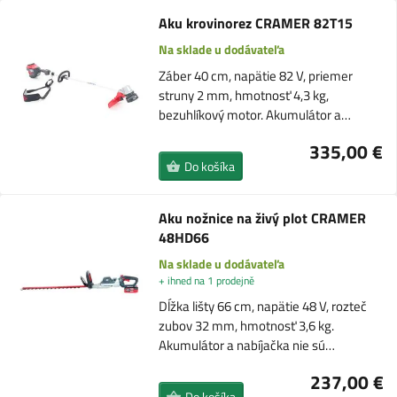
Aku krovinorez CRAMER 82T15
Na sklade u dodávateľa
Záber 40 cm, napätie 82 V, priemer
struny 2 mm, hmotnosť 4,3 kg,
bezuhlíkový motor. Akumulátor a…
335,00 €
Do košíka
Aku nožnice na živý plot CRAMER
48HD66
Na sklade u dodávateľa
+ ihned na 1 prodejně
Dĺžka lišty 66 cm, napätie 48 V, rozteč
zubov 32 mm, hmotnosť 3,6 kg.
Akumulátor a nabíjačka nie sú…
237,00 €
Do košíka