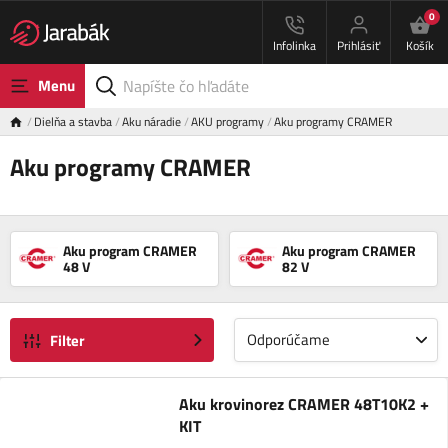
0
Infolinka
Prihlásiť
Košík
Menu
Dielňa a stavba
Aku náradie
AKU programy
Aku programy CRAMER
Aku programy CRAMER
Aku program CRAMER
Aku program CRAMER
48 V
82 V
Odporúčame
Filter
Aku krovinorez CRAMER 48T10K2 +
KIT