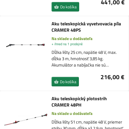
441,00 €
Do košíka
Aku teleskopická vyvetvovacia píla
CRAMER 48PS
Na sklade u dodávateľa
+ ihned na 1 prodejně
Dĺžka lišty 25 cm, napätie 48 V, max.
dĺžka 3 m, hmotnosť 3,85 kg.
Akumulátor a nabíjačka nie sú…
216,00 €
Do košíka
Aku teleskopický plotostrih
CRAMER 48PH
Na sklade u dodávateľa
Dĺžka lišty 51 cm, napätie 48 V, priemer
strihu 30 mm, dĺžka až 2,9 m, hmotnosť