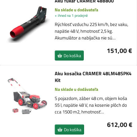
Aku fukár CRAMER 48B800
Na sklade u dodávateľa
+ ihned na 1 prodejně
Rýchlosť vzduchu 225 km/h, bez vaku,
napätie 48 V, hmotnosť 2,5 kg.
Akumulátor a nabíjačka nie sú…
151,00 €
Do košíka
Aku kosačka CRAMER 48LM48SPK4
Kit
Na sklade u dodávateľa
S pojazdom, záber 48 cm, objem koša
55 l, napätie 48 V, na kosenie plôch do
cca 1500 m2, hmotnosť…
612,00 €
Do košíka