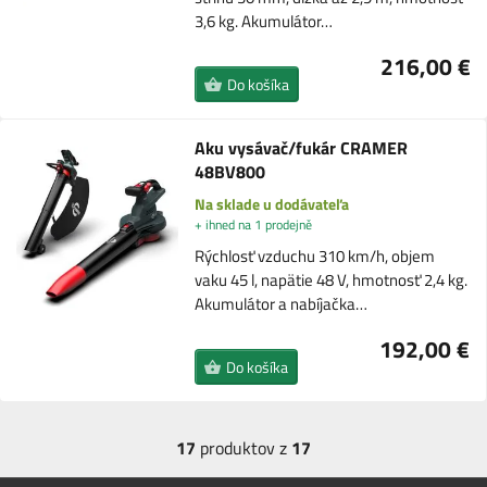
3,6 kg. Akumulátor…
216,00 €
Do košíka
Aku vysávač/fukár CRAMER
48BV800
Na sklade u dodávateľa
+ ihned na 1 prodejně
Rýchlosť vzduchu 310 km/h, objem
vaku 45 l, napätie 48 V, hmotnosť 2,4 kg.
Akumulátor a nabíjačka…
192,00 €
Do košíka
17
produktov z
17