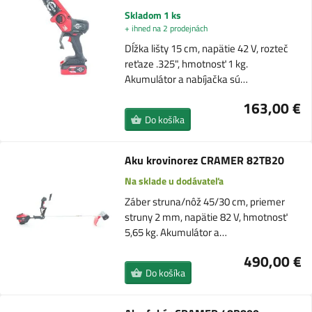
Skladom 1 ks
+ ihned na 2 prodejnách
Dĺžka lišty 15 cm, napätie 42 V, rozteč
reťaze .325", hmotnosť 1 kg.
Akumulátor a nabíjačka sú…
163,00 €
Do košíka
Aku krovinorez CRAMER 82TB20
Na sklade u dodávateľa
Záber struna/nôž 45/30 cm, priemer
struny 2 mm, napätie 82 V, hmotnosť
5,65 kg. Akumulátor a…
490,00 €
Do košíka