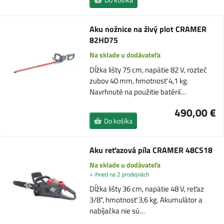
Aku nožnice na živý plot CRAMER
82HD75
Na sklade u dodávateľa
Dĺžka lišty 75 cm, napätie 82 V, rozteč
zubov 40 mm, hmotnosť 4,1 kg.
Navrhnuté na použitie batérií…
490,00 €
Do košíka
Aku reťazová píla CRAMER 48CS18
Na sklade u dodávateľa
+ ihned na 2 prodejnách
Dĺžka lišty 36 cm, napätie 48 V, reťaz
3/8", hmotnosť 3,6 kg. Akumulátor a
nabíjačka nie sú…