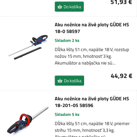
51,93 €
Do košíka
Aku nožnice na živé ploty GÜDE HS
18-0 58597
Skladom 2 ks
Dĺžka lišty 51 cm, napätie 18 V, rozstup
nožov 15 mm, hmotnosť 3 kg.
Akumulátor a nabíjačka nie sú…
44,92 €
Do košíka
Aku nožnice na živé ploty GÜDE HS
18-201-05 58596
Skladom 5 ks
Dĺžka lišty 51 cm, napätie 18 V, priemer
strihu 15 mm, hmotnosť 3,3 kg.
Akumulátor a nabíjačka sú…