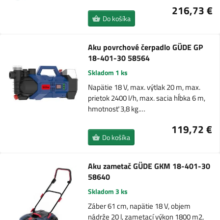
216,73 €
Do košíka
Aku povrchové čerpadlo GÜDE GP
18-401-30 58564
Skladom 1 ks
Napätie 18 V, max. výtlak 20 m, max.
prietok 2400 l/h, max. sacia hĺbka 6 m,
hmotnosť 3,8 kg.…
119,72 €
Do košíka
Aku zametač GÜDE GKM 18-401-30
58640
Skladom 3 ks
Záber 61 cm, napätie 18 V, objem
nádrže 20 l, zametací výkon 1800 m2,