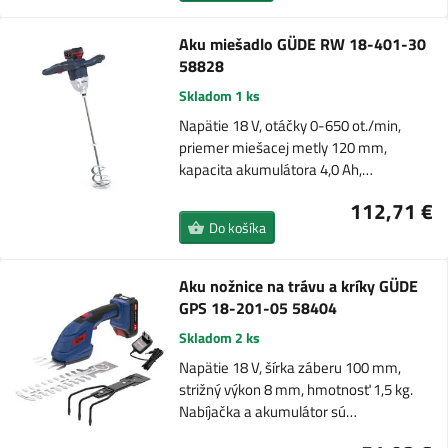
Aku miešadlo GÜDE RW 18-401-30
58828
Skladom 1 ks
Napätie 18 V, otáčky 0-650 ot./min,
priemer miešacej metly 120 mm,
kapacita akumulátora 4,0 Ah,…
112,71 €
Do košíka
Aku nožnice na trávu a kríky GÜDE
GPS 18-201-05 58404
Skladom 2 ks
Napätie 18 V, šírka záberu 100 mm,
strižný výkon 8 mm, hmotnosť 1,5 kg.
Nabíjačka a akumulátor sú…