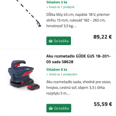
Skladom 3 ks
+ ihned na 1 prodejně
Dĺžka lišty 45 cm, napätie 18 V, priemer
strihu 15 mm, rukoväť 182 - 265 cm,
hmotnosť 3,5 kg.…
89,22 €
Do košíka
Aku rozmetadlo GÜDE GUS 18-201-
05 sada 58628
Skladom 6 ks
+ ihned na 2 prodejnách
Aku rozmetadlo sada, vhodné pre osivo,
hnojivo, cestnú soľ, objem 3,3 l, šírka
rozptylu 5 m,…
55,59 €
Do košíka