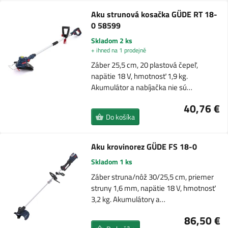
Aku strunová kosačka GÜDE RT 18-
0 58599
Skladom 2 ks
+ ihned na 1 prodejně
Záber 25,5 cm, 20 plastová čepeľ,
napätie 18 V, hmotnosť 1,9 kg.
Akumulátor a nabíjačka nie sú…
40,76 €
Do košíka
Aku krovinorez GÜDE FS 18-0
Skladom 1 ks
Záber struna/nôž 30/25,5 cm, priemer
struny 1,6 mm, napätie 18 V, hmotnosť
3,2 kg. Akumulátory a…
86,50 €