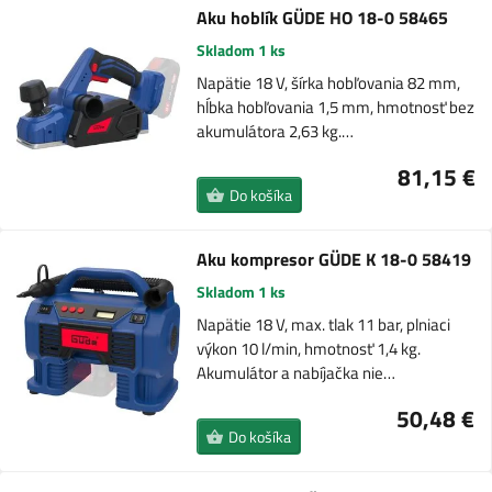
Aku hoblík GÜDE HO 18-0 58465
Skladom 1 ks
Napätie 18 V, šírka hobľovania 82 mm,
hĺbka hobľovania 1,5 mm, hmotnosť bez
akumulátora 2,63 kg.…
81,15 €
Do košíka
Aku kompresor GÜDE K 18-0 58419
Skladom 1 ks
Napätie 18 V, max. tlak 11 bar, plniaci
výkon 10 l/min, hmotnosť 1,4 kg.
Akumulátor a nabíjačka nie…
50,48 €
Do košíka