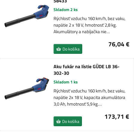
58433
Skladom 2 ks
Rýchlosť vzduchu 160 km/h, bez vaku,
napätie 2 x 18 V, hmotnosť 2,8 kg.
Akumulátory a nabíjačka nie…
76,04 €
Do košíka
Aku fukár na lístie GÜDE LB 36-
302-30
Skladom 1 ks
Rýchlosť vzduchu 160 km/h, bez vaku,
napätie 2x 18 V, kapacita akumulátora
3,0 Ah, hmotnosť 5,9 kg.…
173,71 €
Do košíka