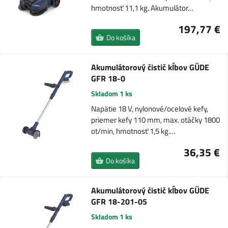
hmotnosť 11,1 kg. Akumulátor…
197,77 €
Do košíka
Akumulátorový čistič kĺbov GÜDE
GFR 18-0
Skladom 1 ks
Napätie 18 V, nylonové/ocelové kefy,
priemer kefy 110 mm, max. otáčky 1800
ot/min, hmotnosť 1,5 kg.…
36,35 €
Do košíka
Akumulátorový čistič kĺbov GÜDE
GFR 18-201-05
Skladom 1 ks