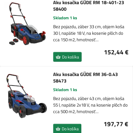
Aku kosačka GÜDE RM 18-401-23
58400
Skladom 1 ks
Bez pojazdu, záber 33 cm, objem koša
30 l, napätie 18 V, na kosenie plôch do
cca 150 m2, hmotnosť…
152,44 €
Do košíka
Aku kosačka GÜDE RM 36-0.43
58473
Skladom 1 ks
Bez pojazdu, záber 43 cm, objem koša
55 l, napätie 2x18 V, na kosenie plôch do
cca 500 m2, hmotnosť…
197,77 €
Do košíka