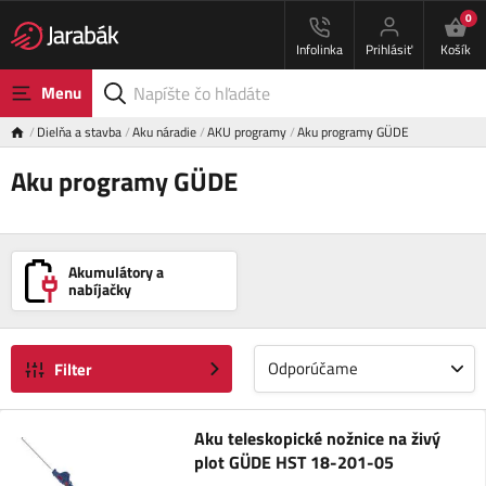
0
Infolinka
Prihlásiť
Košík
Menu
Dielňa a stavba
Aku náradie
AKU programy
Aku programy GÜDE
Aku programy GÜDE
Akumulátory a
nabíjačky
Odporúčame
Filter
Aku teleskopické nožnice na živý
plot GÜDE HST 18-201-05