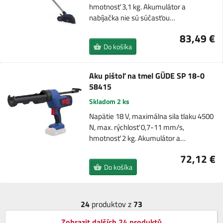
hmotnosť 3,1 kg. Akumulátor a
nabíjačka nie sú súčasťou…
83,49 €
Do košíka
Aku pištoľ na tmel GÜDE SP 18-0
58415
Skladom 2 ks
Napätie 18 V, maximálna sila tlaku 4500
N, max. rýchlosť 0,7-11 mm/s,
hmotnosť 2 kg. Akumulátor a…
72,12 €
Do košíka
24
produktov z
73
Zobrazit dalších 24 produktů