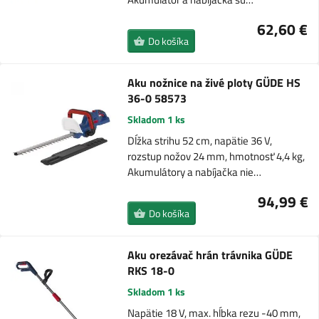
62,60 €
Do košíka
Aku nožnice na živé ploty GÜDE HS
36-0 58573
Skladom 1 ks
Dĺžka strihu 52 cm, napätie 36 V,
rozstup nožov 24 mm, hmotnosť 4,4 kg,
Akumulátory a nabíjačka nie…
94,99 €
Do košíka
Aku orezávač hrán trávnika GÜDE
RKS 18-0
Skladom 1 ks
Napätie 18 V, max. hĺbka rezu -40 mm,