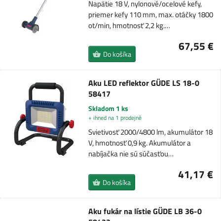
Napätie 18 V, nylonové/ocelové kefy,
priemer kefy 110 mm, max. otáčky 1800
ot/min, hmotnosť 2,2 kg.…
67,55 €
Do košíka
Aku LED reflektor GÜDE LS 18-0
58417
Skladom 1 ks
+ ihned na 1 prodejně
Svietivosť 2000/4800 lm, akumulátor 18
V, hmotnosť 0,9 kg. Akumulátor a
nabíjačka nie sú súčasťou…
41,17 €
Do košíka
Aku fukár na lístie GÜDE LB 36-0