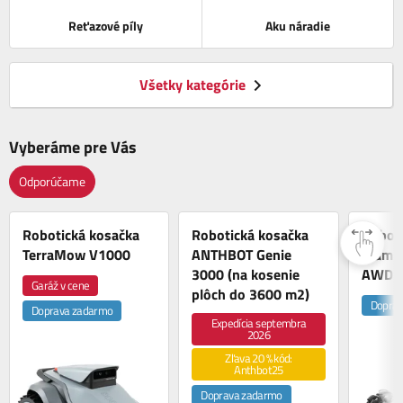
Reťazové píly
Aku náradie
Všetky kategórie
Vyberáme pre Vás
Odporúčame
Robotická kosačka
Robotická kosačka
Roboti
TerraMow V1000
ANTHBOT Genie
Mammo
3000 (na kosenie
AWD 
Garáž v cene
plôch do 3600 m2)
Doprav
Doprava zadarmo
Expedícia septembra
2026
Zľava 20 % kód:
Anthbot25
Doprava zadarmo