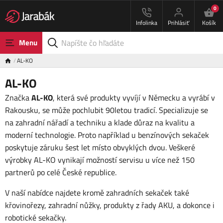
0
Infolinka
Prihlásiť
Košík
Menu
AL-KO
AL-KO
Značka
AL-KO
, která své produkty vyvíjí v Německu a vyrábí v
Rakousku, se může pochlubit 90letou tradicí. Specializuje se
na zahradní nářadí a techniku a klade důraz na kvalitu a
moderní technologie. Proto například u benzínových sekaček
poskytuje záruku šest let místo obvyklých dvou. Veškeré
výrobky AL-KO vynikají možností servisu u více než 150
partnerů po celé České republice.
V naší nabídce najdete kromě zahradních sekaček také
křovinořezy, zahradní nůžky, produkty z řady AKU, a dokonce i
robotické sekačky.