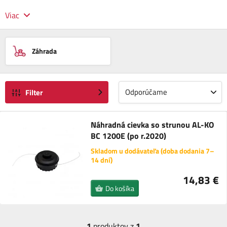
Viac
Záhrada
Odporúčame
Filter
Náhradná cievka so strunou AL-KO
BC 1200E (po r.2020)
Skladom u dodávateľa (doba dodania 7–
14 dní)
14,83 €
Do košíka
1
produktov z
1