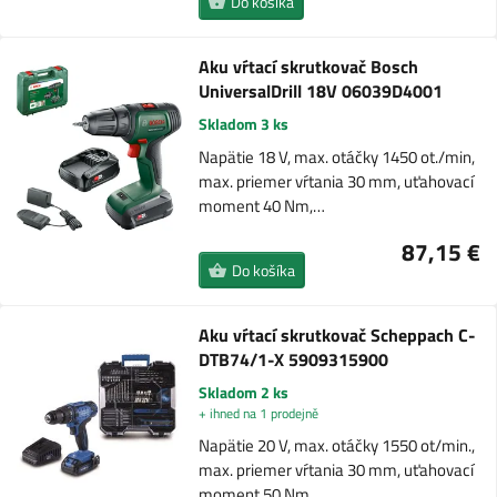
Do košíka
Aku vŕtací skrutkovač Bosch
UniversalDrill 18V 06039D4001
Skladom 3 ks
Napätie 18 V, max. otáčky 1450 ot./min,
max. priemer vŕtania 30 mm, uťahovací
moment 40 Nm,…
87,15 €
Do košíka
Aku vŕtací skrutkovač Scheppach C-
DTB74/1-X 5909315900
Skladom 2 ks
+ ihned na 1 prodejně
Napätie 20 V, max. otáčky 1550 ot/min.,
max. priemer vŕtania 30 mm, uťahovací
moment 50 Nm,…