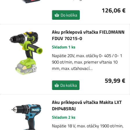
126,06 €
Do košíka
Aku príklepová vŕtačka FIELDMANN
FDUV 70215-0
Skladom 1 ks
Napätie 20V, max. otáčky 0- 405 / 0- 1
900 ot/min, max. priemer vŕtania 10
mm, max. uťahovací…
59,99 €
Do košíka
Aku príklepová vŕtačka Makita LXT
DHP485RAJ
Skladom 2 ks
Napätie 18 V, max. otáčky 1900 ot/min,