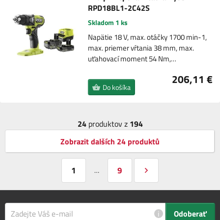
RPD18BL1-2C42S
Skladom 1 ks
Napätie 18 V, max. otáčky 1700 min-1,
max. priemer vŕtania 38 mm, max.
uťahovací moment 54 Nm,…
206,11 €
Do košíka
24
produktov z
194
Zobrazit dalších 24 produktů
1
9
…
i
Odoberať