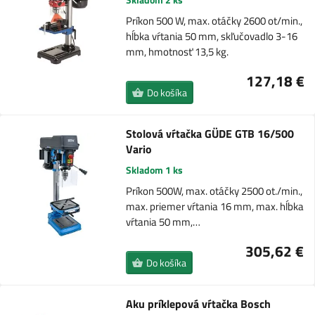
Príkon 500 W, max. otáčky 2600 ot/min.,
hĺbka vŕtania 50 mm, skľučovadlo 3-16
mm, hmotnosť 13,5 kg.
127,18 €
Do košíka
Stolová vŕtačka GÜDE GTB 16/500
Vario
Skladom 1 ks
Príkon 500W, max. otáčky 2500 ot./min.,
max. priemer vŕtania 16 mm, max. hĺbka
vŕtania 50 mm,…
305,62 €
Do košíka
Aku príklepová vŕtačka Bosch