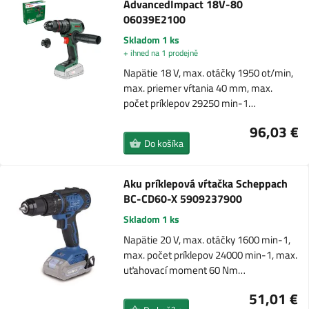
AdvancedImpact 18V-80
06039E2100
Skladom 1 ks
+ ihned na 1 prodejně
Napätie 18 V, max. otáčky 1950 ot/min,
max. priemer vŕtania 40 mm, max.
počet príklepov 29250 min-1…
96,03 €
Do košíka
Aku príklepová vŕtačka Scheppach
BC-CD60-X 5909237900
Skladom 1 ks
Napätie 20 V, max. otáčky 1600 min-1,
max. počet príklepov 24000 min-1, max.
uťahovací moment 60 Nm…
51,01 €