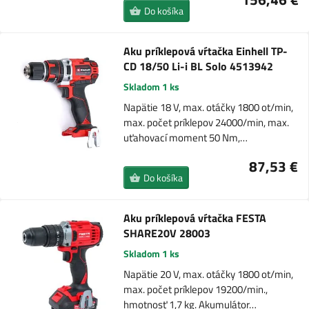
Do košíka
Aku príklepová vŕtačka Einhell TP-
CD 18/50 Li-i BL Solo 4513942
Skladom 1 ks
Napätie 18 V, max. otáčky 1800 ot/min,
max. počet príklepov 24000/min, max.
uťahovací moment 50 Nm,…
87,53 €
Do košíka
Aku príklepová vŕtačka FESTA
SHARE20V 28003
Skladom 1 ks
Napätie 20 V, max. otáčky 1800 ot/min,
max. počet príklepov 19200/min.,
hmotnosť 1,7 kg. Akumulátor…