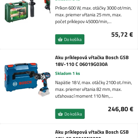
Príkon 600 W, max. otáčky 3000 ot/min,
max. priemer vŕtania 25 mm, max.
počet príklepov 45000/min,…
55,72 €
Do košíka
Aku príklepová vŕtačka Bosch GSB
18V-110 C 06019G030A
Skladom 1 ks
Napätie 18 V, max. otáčky 2100 ot./min,
max. priemer vŕtania 82 mm, max.
uťahovací moment 110 Nm,…
246,80 €
Do košíka
Aku príklepová vŕtačka Bosch GSB