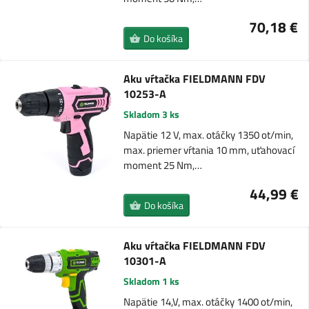
70,18 €
Do košíka
Aku vŕtačka FIELDMANN FDV
10253-A
Skladom 3 ks
Napätie 12 V, max. otáčky 1350 ot/min,
max. priemer vŕtania 10 mm, uťahovací
moment 25 Nm,…
44,99 €
Do košíka
Aku vŕtačka FIELDMANN FDV
10301-A
Skladom 1 ks
Napätie 14,V, max. otáčky 1400 ot/min,