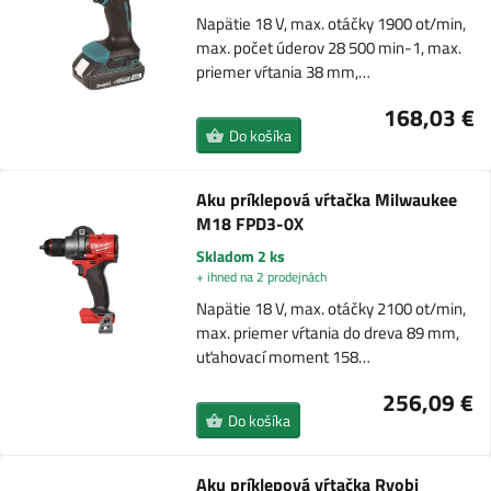
Napätie 18 V, max. otáčky 1900 ot/min,
max. počet úderov 28 500 min-1, max.
priemer vŕtania 38 mm,…
168,03 €
Do košíka
Aku príklepová vŕtačka Milwaukee
M18 FPD3-0X
Skladom 2 ks
+ ihned na 2 prodejnách
Napätie 18 V, max. otáčky 2100 ot/min,
max. priemer vŕtania do dreva 89 mm,
uťahovací moment 158…
256,09 €
Do košíka
Aku príklepová vŕtačka Ryobi