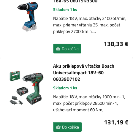
18V-65 06019N3300
Skladom 1 ks
Napätie 18 V, max. otáčky 2100 ot/min,
max. priemer vŕtania 35, max. počet
príklepov 27000/min,…
138,33 €
Do košíka
Aku príklepová vŕtačka Bosch
UniversalImpact 18V-60
06039D7102
Skladom 1 ks
Napätie 18 V, max. otáčky 1900 min-1,
max. počet príklepov 28500 min-1,
uťahovací moment 60 Nm,…
131,19 €
Do košíka