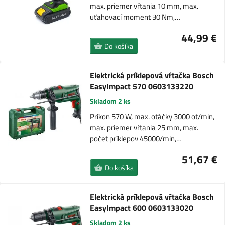
max. priemer vŕtania 10 mm, max.
uťahovací moment 30 Nm,…
44,99 €
Do košíka
Elektrická príklepová vŕtačka Bosch
EasyImpact 570 0603133220
Skladom 2 ks
Príkon 570 W, max. otáčky 3000 ot/min,
max. priemer vŕtania 25 mm, max.
počet príklepov 45000/min,…
51,67 €
Do košíka
Elektrická príklepová vŕtačka Bosch
EasyImpact 600 0603133020
Skladom 2 ks