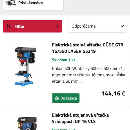
Príslušenstvo
Odporúčame
Filter
Elektrická stolná vŕtačka GÜDE GTB
16/550 LASER 55219
Skladom 1 ks
Príkon 500 W, otáčky 600 - 2500 min-1,
max. priemer vŕtania 16 mm, max. hĺbka
vŕtania 50 mm,…
144,16 €
Do košíka
Elektrická stojanová vŕtačka
Scheppach DP 16 VLS
Skladom 2 ks