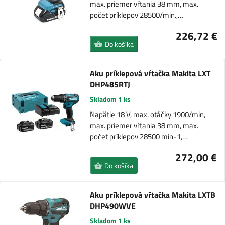
max. priemer vŕtania 38 mm, max.
počet príklepov 28500/min.,…
226,72 €
Do košíka
Aku príklepová vŕtačka Makita LXT
DHP485RTJ
Skladom 1 ks
Napätie 18 V, max. otáčky 1900/min,
max. priemer vŕtania 38 mm, max.
počet príklepov 28500 min-1,…
272,00 €
Do košíka
Aku príklepová vŕtačka Makita LXTB
DHP490WVE
Skladom 1 ks