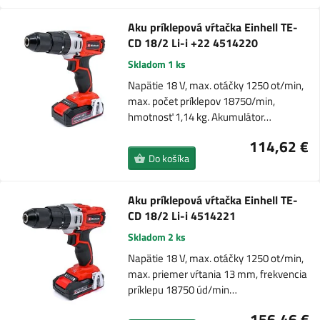
Aku príklepová vŕtačka Einhell TE-
CD 18/2 Li-i +22 4514220
Skladom 1 ks
Napätie 18 V, max. otáčky 1250 ot/min,
max. počet príklepov 18750/min,
hmotnosť 1,14 kg. Akumulátor…
114,62 €
Do košíka
Aku príklepová vŕtačka Einhell TE-
CD 18/2 Li-i 4514221
Skladom 2 ks
Napätie 18 V, max. otáčky 1250 ot/min,
max. priemer vŕtania 13 mm, frekvencia
príklepu 18750 úd/min…
156,46 €