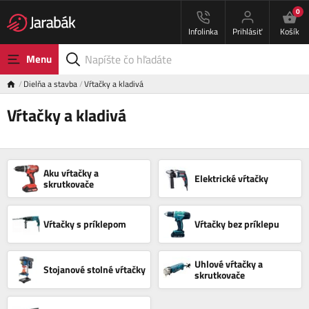
0
Infolinka
Prihlásiť
Košík
Menu
Dielňa a stavba
Vŕtačky a kladivá
Vŕtačky a kladivá
Aku vŕtačky a
Elektrické vŕtačky
skrutkovače
Vŕtačky s príklepom
Vŕtačky bez príklepu
Uhlové vŕtačky a
Stojanové stolné vŕtačky
skrutkovače