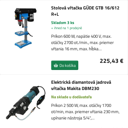
Stolová vŕtačka GÜDE GTB 16/612
R+L
Skladom 3 ks
+ ihned na 1 prodejně
Príkon 600 W, napätie 400 V, max.
otáčky 2700 ot./min., max. priemer
vŕtania 16 mm, max. hĺbka…
225,43 €
Do košíka
Elektrická diamantová jadrová
vŕtačka Makita DBM230
Na sklade u dodávateľa
Príkon 2 500 W, max. otáčky 1700
ot/min, max. priemer vŕtania 230 mm,
upínanie nástroja 5/4",…