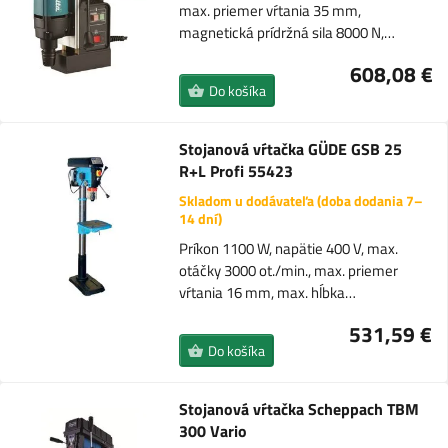
max. priemer vŕtania 35 mm,
magnetická prídržná sila 8000 N,…
608,08 €
Do košíka
Stojanová vŕtačka GÜDE GSB 25
R+L Profi 55423
Skladom u dodávateľa (doba dodania 7–
14 dní)
Príkon 1100 W, napätie 400 V, max.
otáčky 3000 ot./min., max. priemer
vŕtania 16 mm, max. hĺbka…
531,59 €
Do košíka
Stojanová vŕtačka Scheppach TBM
300 Vario