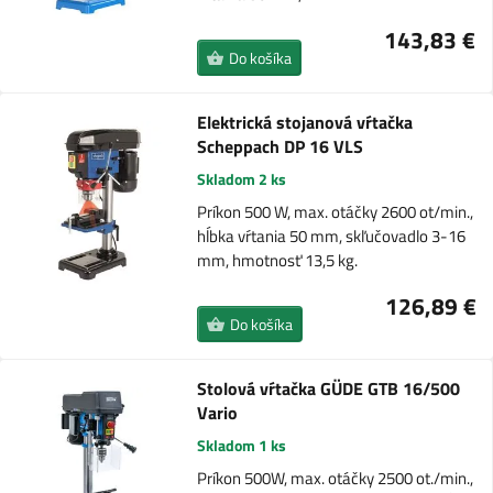
143,83 €
Do košíka
Elektrická stojanová vŕtačka
Scheppach DP 16 VLS
Skladom 2 ks
Príkon 500 W, max. otáčky 2600 ot/min.,
hĺbka vŕtania 50 mm, skľučovadlo 3-16
mm, hmotnosť 13,5 kg.
126,89 €
Do košíka
Stolová vŕtačka GÜDE GTB 16/500
Vario
Skladom 1 ks
Príkon 500W, max. otáčky 2500 ot./min.,