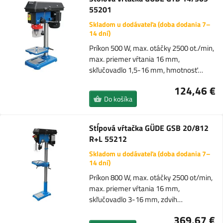
55201
Skladom u dodávateľa (doba dodania 7–
14 dní)
Príkon 500 W, max. otáčky 2500 ot./min,
max. priemer vŕtania 16 mm,
skľučovadlo 1,5-16 mm, hmotnosť…
124,46 €
Do košíka
Stĺpová vŕtačka GÜDE GSB 20/812
R+L 55212
Skladom u dodávateľa (doba dodania 7–
14 dní)
Príkon 800 W, max. otáčky 2500 ot/min,
max. priemer vŕtania 16 mm,
skľučovadlo 3-16 mm, zdvih…
369,67 €