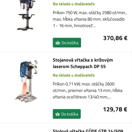
Na sklade u dodávateľa
Príkon 750 W, max. otáčky 2580 ot/min.,
max. hĺbka vŕtania 80 mm, skľučovadlo
1 - 16 mm, hmotnosť…
370,86 €
Do košíka
Stojanová vŕtačka s krížovým
laserom Scheppach DP 55
Na sklade u dodávateľa
Príkon 0,71 kW, max. otáčky 2600
ot/min., priemer vŕtania 13 mm, hĺbka
vŕtania oceľ/drevo 13/40 mm,…
129,78 €
Do košíka
Stolová vŕtačka GÜDE GTB 14/509