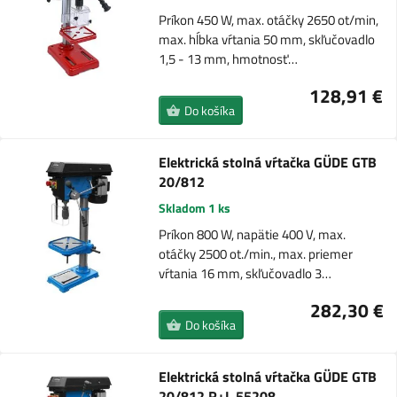
Príkon 450 W, max. otáčky 2650 ot/min,
max. hĺbka vŕtania 50 mm, skľučovadlo
1,5 - 13 mm, hmotnosť…
128,91 €
Do košíka
Elektrická stolná vŕtačka GÜDE GTB
20/812
Skladom 1 ks
Príkon 800 W, napätie 400 V, max.
otáčky 2500 ot./min., max. priemer
vŕtania 16 mm, skľučovadlo 3…
282,30 €
Do košíka
Elektrická stolná vŕtačka GÜDE GTB
20/812 R+L 55208