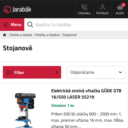
0
Infolinka
Prihlásiť
Košík
Menu
Dielňa a stavba
Vŕtačky a kladivá
Stojanové
Stojanové
Odporúčame
Filter
Elektrická stolná vŕtačka GÜDE GTB
16/550 LASER 55219
Skladom 1 ks
Príkon 500 W, otáčky 600 - 2500 min-1,
max. priemer vŕtania 16 mm, max. hĺbka
vŕtania 50 mm,…