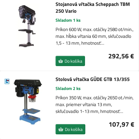
Stojanová vŕtačka Scheppach TBM
250 Vario
Skladom 1 ks
Príkon 600 W, max. otáčky 2580 ot/min.,
max. hĺbka vŕtania 60 mm, skľučovadlo
1,5 - 13 mm, hmotnosť…
292,56 €
Do košíka
Stolová vŕtačka GÜDE GTB 13/355
Skladom 2 ks
Príkon 350 W, max. otáčky 2650 ot./min,
max. priemer vŕtania 13 mm,
skľučovadlo 1-13 mm, hmotnosť…
107,97 €
Do košíka