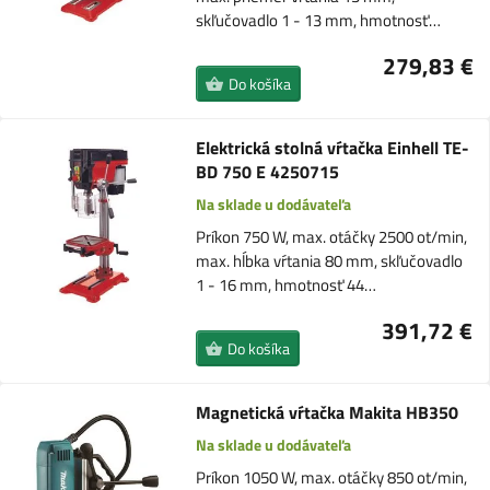
skľučovadlo 1 - 13 mm, hmotnosť…
279,83 €
Do košíka
Elektrická stolná vŕtačka Einhell TE-
BD 750 E 4250715
Na sklade u dodávateľa
Príkon 750 W, max. otáčky 2500 ot/min,
max. hĺbka vŕtania 80 mm, skľučovadlo
1 - 16 mm, hmotnosť 44…
391,72 €
Do košíka
Magnetická vŕtačka Makita HB350
Na sklade u dodávateľa
Príkon 1050 W, max. otáčky 850 ot/min,