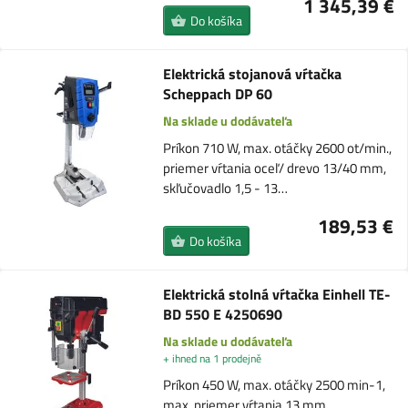
1 345,39 €
Do košíka
Elektrická stojanová vŕtačka
Scheppach DP 60
Na sklade u dodávateľa
Príkon 710 W, max. otáčky 2600 ot/min.,
priemer vŕtania oceľ/ drevo 13/40 mm,
skľučovadlo 1,5 - 13…
189,53 €
Do košíka
Elektrická stolná vŕtačka Einhell TE-
BD 550 E 4250690
Na sklade u dodávateľa
+ ihned na 1 prodejně
Príkon 450 W, max. otáčky 2500 min-1,
max. priemer vŕtania 13 mm,