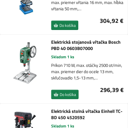
max. priemer vŕtania 16 mm, max. hĺbka
vŕtania 50 mm,…
304,92 €
Do košíka
Elektrická stojanová vŕtačka Bosch
PBD 40 0603B07000
Skladom 1 ks
Príkon 710 W, max. otáčky 2500 ot/min,
max. priemer dier do ocele 13 mm,
skľučovadlo 1,5-13 mm,…
296,39 €
Do košíka
Elektrická stolná vŕtačka Einhell TC-
BD 450 4520592
Skladom 1 ks