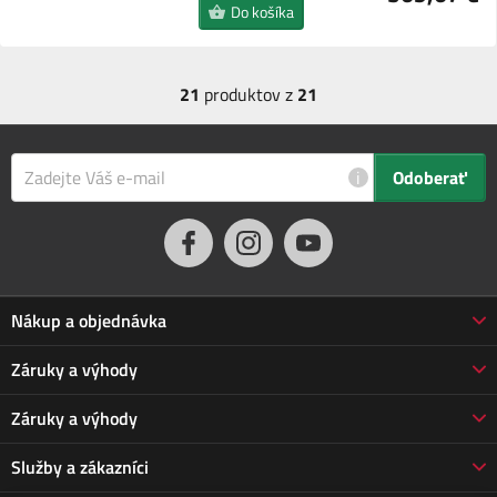
Do košíka
21
produktov z
21
i
Odoberať
Nákup a objednávka
Obchodné podmienky
Záruky a výhody
Doprava a platba
Reklamácia
Záruky a výhody
Predĺžená záruka
Vrátenie tovaru
Prečo nakupovať u nás
Služby a zákazníci
Poškodená zásielka
3-ročná záruka Jarabák