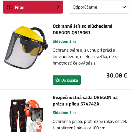
Odporúčame
Filter
Ochranný štít so slúchadlami
OREGON Q515061
Skladom 2 ks
Ochrana tváre aj sluchu pri práci s
krovinorezom, oceľová sieťka, nízka
hmotnosť, čelový pás s…
30,08 €
Do košíka
Bezpečnostná sada OREGON na
prácu s pílou 574742A
Skladom 1 ks
Ochranná prilba, protirezné rukavice veľ.
L, protirezné návleky 100 cm.