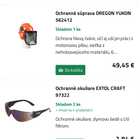
Ochranná súprava OREGON YUKON
562412
Skladom 1 ks
Ochrana hlavy, tváre, očí aj uší pri práci s
motorovou pílou, sieťka z
nehrdzavejúceho materiálu, 6…
49,45 €
Do košíka
Ochranné okuliare EXTOL CRAFT
97322
Skladom 2 ks
+ ihned na 4 prodejnách
Ochranné okuliare, dymovo šedé s UV
filtrom.
2,84 €