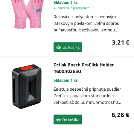
Skladom 2 ks
+ ihned na 2 prodejnách
Rukavice z polyesteru s penovým
latexovým povlakom, veľmi dobrou
priľnavosťou, bezšvovou jemnou…
3,21 €
Do košíka
Držiak Bosch ProClick Holder
1600A0265U
Skladom 1 ks
Zaisťuje bezpečné pripnutie puzdier
ProClick k opaskom štandardnej
veľkosti až do 50 mm, hmotnosť 0…
6,26 €
Do košíka