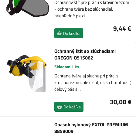
Ochranný štít pre prácu s krovinorezom
- ochrana tváre bez slúchadiel,
priehľadné plexi.
9,44 €
Do košíka
Ochranný štít so slúchadlami
OREGON Q515062
Skladom 1 ks
Ochrana tváre aj sluchu pri práci s
krovinorezom, plexi štít, nízka hmotnosť,
čelový pás s…
30,08 €
Do košíka
Opasok nylonový EXTOL PREMIUM
8858009