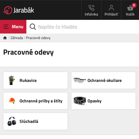
0
Infolinka
Prihlásiť
Košík
Menu
Záhrada
Pracovné odevy
Pracovné odevy
Rukavice
Ochranné okuliare
Ochranné prilby a štíty
Opasky
Slúchadlá