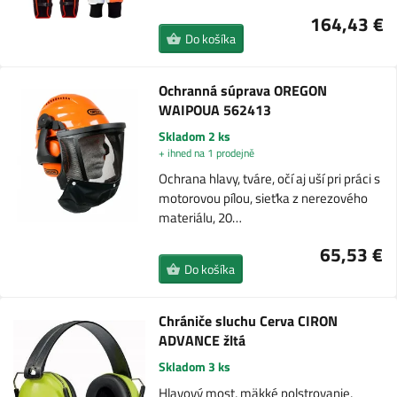
164,43 €
Do košíka
Ochranná súprava OREGON
WAIPOUA 562413
Skladom 2 ks
+ ihned na 1 prodejně
Ochrana hlavy, tváre, očí aj uší pri práci s
motorovou pílou, sieťka z nerezového
materiálu, 20…
65,53 €
Do košíka
Chrániče sluchu Cerva CIRON
ADVANCE žltá
Skladom 3 ks
Hlavový most, mäkké polstrovanie,