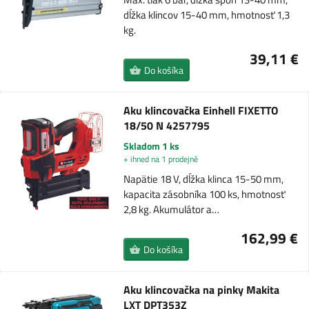
dĺžka klincov 15-40 mm, hmotnosť 1,3
kg.
39,11 €
Do košíka
Aku klincovačka Einhell FIXETTO
18/50 N 4257795
Skladom 1 ks
+ ihned na 1 prodejně
Napätie 18 V, dĺžka klinca 15-50 mm,
kapacita zásobníka 100 ks, hmotnosť
2,8 kg. Akumulátor a…
162,99 €
Do košíka
Aku klincovačka na pinky Makita
LXT DPT353Z