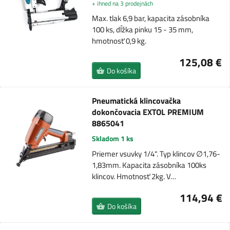
+ ihned na 3 prodejnách
Max. tlak 6,9 bar, kapacita zásobníka
100 ks, dĺžka pinku 15 - 35 mm,
hmotnosť 0,9 kg.
125,08 €
Do košíka
Pneumatická klincovačka
dokončovacia EXTOL PREMIUM
8865041
Skladom 1 ks
Priemer vsuvky 1/4". Typ klincov ∅1,76-
1,83mm. Kapacita zásobníka 100ks
klincov. Hmotnosť 2kg. V…
114,94 €
Do košíka