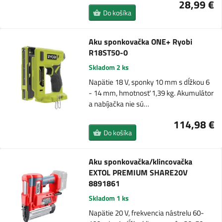
28,99 €
Do košíka
Aku sponkovačka ONE+ Ryobi
R18ST50-0
Skladom 2 ks
Napätie 18 V, sponky 10 mm s dĺžkou 6
- 14 mm, hmotnosť 1,39 kg. Akumulátor
a nabíjačka nie sú…
114,98 €
Do košíka
Aku sponkovačka/klincovačka
EXTOL PREMIUM SHARE20V
8891861
Skladom 1 ks
Napätie 20 V, frekvencia nástrelu 60-