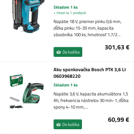
Skladom 1 ks
+ ihned na 1 prodejně
Napätie 18 V, priemer pinku 0,6 mm,
dĺžka pinku 15-35 mm, kapacita
zásobníka 100 ks, hmotnosť 1,7/2…
301,63 €
Do košíka
Aku sponkovačka Bosch PTK 3,6 LI
0603968220
Skladom 1 ks
Napätie 3,6 V, kapacita akumulátora 1,5
Ah, frekvencia nástrelov 30 min-1, dĺžka
spony 4-10 mm,…
60,99 €
Do košíka