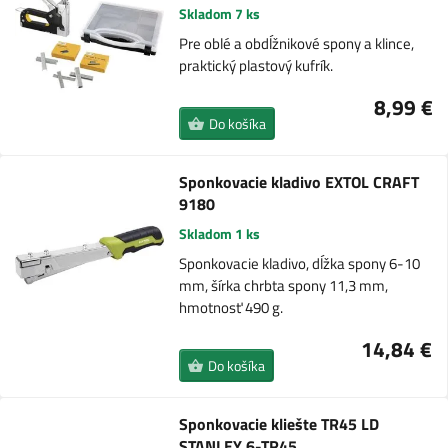
Skladom 7 ks
Pre oblé a obdĺžnikové spony a klince,
praktický plastový kufrík.
8,99 €
Do košíka
Sponkovacie kladivo EXTOL CRAFT
9180
Skladom 1 ks
Sponkovacie kladivo, dĺžka spony 6-10
mm, šírka chrbta spony 11,3 mm,
hmotnosť 490 g.
14,84 €
Do košíka
Sponkovacie kliešte TR45 LD
STANLEY 6-TR45