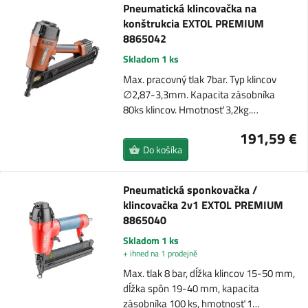
Pneumatická klincovačka na
konštrukcia EXTOL PREMIUM
8865042
Skladom 1 ks
Max. pracovný tlak 7bar. Typ klincov
∅2,87-3,3mm. Kapacita zásobníka
80ks klincov. Hmotnosť 3,2kg.…
191,59 €
Do košíka
Pneumatická sponkovačka /
klincovačka 2v1 EXTOL PREMIUM
8865040
Skladom 1 ks
+ ihned na 1 prodejně
Max. tlak 8 bar, dĺžka klincov 15-50 mm,
dĺžka spôn 19-40 mm, kapacita
zásobníka 100 ks, hmotnosť 1…