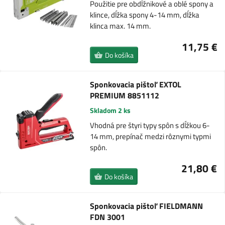
Použitie pre obdĺžnikové a oblé spony a
klince, dĺžka spony 4-14 mm, dĺžka
klinca max. 14 mm.
11,75 €
Do košíka
Sponkovacia pištoľ EXTOL
PREMIUM 8851112
Skladom 2 ks
Vhodná pre štyri typy spôn s dĺžkou 6-
14 mm, prepínač medzi rôznymi typmi
spôn.
21,80 €
Do košíka
Sponkovacia pištoľ FIELDMANN
FDN 3001