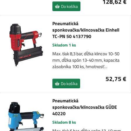
128,62 €
Do košíka
Pneumatická
sponkovačka/klincovačka Einhell
TC-PN 50 4137790
Skladom 1 ks
Max. tlak 8,3 bar, dĺžka klincov 10-50
mm, dĺžka spôn 13-40 mm, kapacita
zásobníka 100 ks, hmotnosť…
52,75 €
Do košíka
Pneumatická
sponkovačka/klincovačka GÜDE
40220
Skladom 8 ks
Max. tlak 6 bar, dĺžka spôn 13-40 mm,