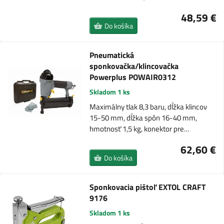
48,59 €
Do košíka
Pneumatická
sponkovačka/klincovačka
Powerplus POWAIR0312
Skladom 1 ks
Maximálny tlak 8,3 baru, dĺžka klincov
15-50 mm, dĺžka spôn 16-40 mm,
hmotnosť 1,5 kg, konektor pre…
62,60 €
Do košíka
Sponkovacia pištoľ EXTOL CRAFT
9176
Skladom 1 ks