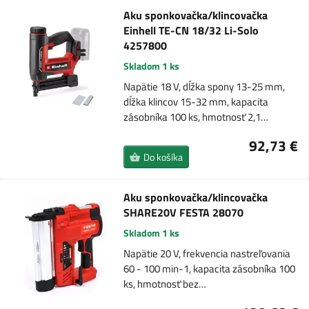
Aku sponkovačka/klincovačka
Einhell TE-CN 18/32 Li-Solo
4257800
Skladom 1 ks
Napätie 18 V, dĺžka spony 13-25 mm,
dĺžka klincov 15-32 mm, kapacita
zásobníka 100 ks, hmotnosť 2,1…
92,73 €
Do košíka
Aku sponkovačka/klincovačka
SHARE20V FESTA 28070
Skladom 1 ks
Napätie 20 V, frekvencia nastreľovania
60 - 100 min-1, kapacita zásobníka 100
ks, hmotnosť bez…