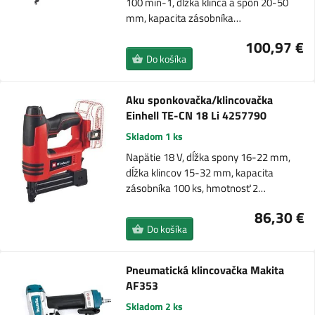
100 min-1, dĺžka klinca a spôn 20-50
mm, kapacita zásobníka…
100,97 €
Do košíka
Aku sponkovačka/klincovačka
Einhell TE-CN 18 Li 4257790
Skladom 1 ks
Napätie 18 V, dĺžka spony 16-22 mm,
dĺžka klincov 15-32 mm, kapacita
zásobníka 100 ks, hmotnosť 2…
86,30 €
Do košíka
Pneumatická klincovačka Makita
AF353
Skladom 2 ks