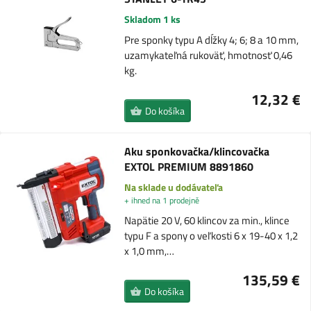
Skladom 1 ks
Pre sponky typu A dĺžky 4; 6; 8 a 10 mm,
uzamykateľná rukoväť, hmotnosť 0,46
kg.
12,32 €
Do košíka
Aku sponkovačka/klincovačka
EXTOL PREMIUM 8891860
Na sklade u dodávateľa
+ ihned na 1 prodejně
Napätie 20 V, 60 klincov za min., klince
typu F a spony o veľkosti 6 x 19-40 x 1,2
x 1,0 mm,…
135,59 €
Do košíka