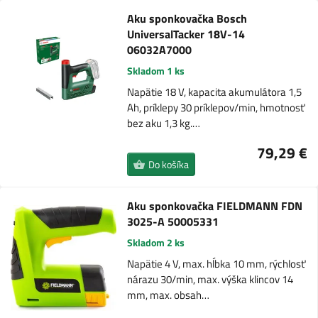
Aku sponkovačka Bosch
UniversalTacker 18V-14
06032A7000
Skladom 1 ks
Napätie 18 V, kapacita akumulátora 1,5
Ah, príklepy 30 príklepov/min, hmotnosť
bez aku 1,3 kg.…
79,29 €
Do košíka
Aku sponkovačka FIELDMANN FDN
3025-A 50005331
Skladom 2 ks
Napätie 4 V, max. hĺbka 10 mm, rýchlosť
nárazu 30/min, max. výška klincov 14
mm, max. obsah…