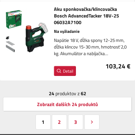
Aku sponkovačka/klincovačka
Bosch AdvancedTacker 18V-25
06032A7100
Na vyžiadanie
Napätie 18 V, dĺžka spony 12-25 mm,
dĺžka klincov 15-30 mm, hmotnosť 2,0
kg. Akumulátor a nabíjačka…
103,24 €
Detail
24
produktov z
62
Zobrazit dalších 24 produktů
1
2
3