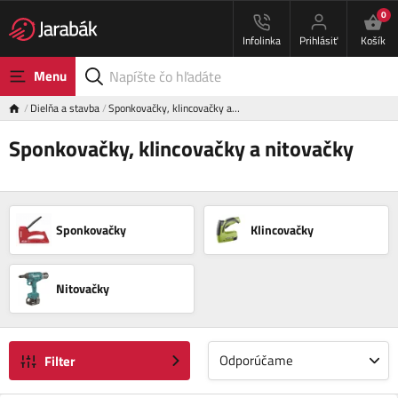
0
Infolinka
Prihlásiť
Košík
Menu
Dielňa a stavba
Sponkovačky, klincovačky a…
Sponkovačky, klincovačky a nitovačky
Sponkovačky
Klincovačky
Nitovačky
Odporúčame
Filter