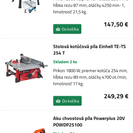
hĺbka rezu 87 mm, otáčky 4250 min-1,
hmotnosť 21,5 kg.
147,50 €
Do košíka
Stolová kotúčová píla Einhell TE-TS
254 T
Skladom 2 ks
Príkon 1800 W, priemer kotúča 254 mm,
hĺbka rezu 89 mm, otáčky 4700 ot./min,
hmotnosť 17 kg.
249,29 €
Do košíka
Aku chvostová píla Powerplus 20V
POWDP25100