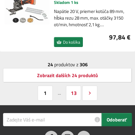
Skladom 1 ks
Napätie 20 V, priemer kotúča 89 mm,
hĺbka rezu 28 mm, max. otáčky 3150
ot/min, hmotnosť 2,1 kg.…
97,84 €
Do košíka
24
produktov z
306
Zobrazit dalších 24 produktů
1
13
…
i
Odoberať