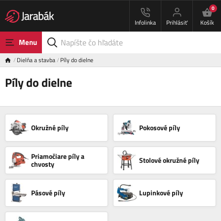
0
Infolinka
Prihlásiť
Košík
Menu
Dielňa a stavba
Píly do dielne
Píly do dielne
Okružné píly
Pokosové píly
Priamočiare píly a
Stolové okružné píly
chvosty
Pásové píly
Lupinkové píly