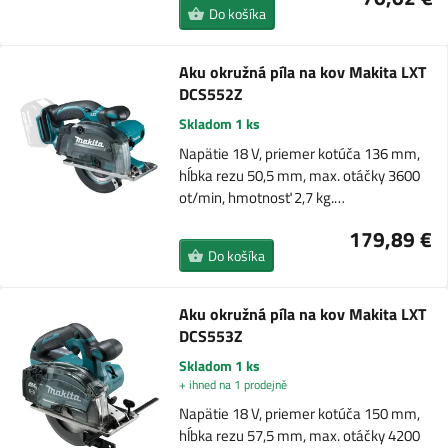
Do košíka
Aku okružná píla na kov Makita LXT
DCS552Z
Skladom 1 ks
Napätie 18 V, priemer kotúča 136 mm,
hĺbka rezu 50,5 mm, max. otáčky 3600
ot/min, hmotnosť 2,7 kg.…
179,89 €
Do košíka
Aku okružná píla na kov Makita LXT
DCS553Z
Skladom 1 ks
+ ihned na 1 prodejně
Napätie 18 V, priemer kotúča 150 mm,
hĺbka rezu 57,5 ​​mm, max. otáčky 4200