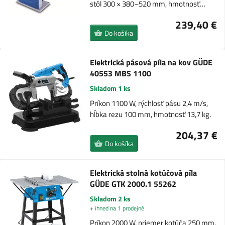
stôl 300 × 380–520 mm, hmotnosť…
239,40 €
Do košíka
Elektrická pásová píla na kov GÜDE
40553 MBS 1100
Skladom 1 ks
Príkon 1100 W, rýchlosť pásu 2,4 m/s,
hĺbka rezu 100 mm, hmotnosť 13,7 kg.
204,37 €
Do košíka
Elektrická stolná kotúčová píla
GÜDE GTK 2000.1 55262
Skladom 2 ks
+ ihned na 1 prodejně
Príkon 2000 W, priemer kotúča 250 mm,