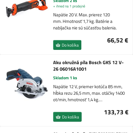
Skladom 2 ks
+ ihned na 1 prodejně
Napätie 20 V. Max. prierez 120
mm. Hmotnosť 1,7 kg. Batérie a
nabíjačka nie sú súčasťou balenia.
66,52 €
Do košíka
Aku okružná píla Bosch GKS 12 V-
26 06016A1001
Skladom 1 ks
Napätie 12 V, priemer kotúča 85 mm,
hĺbka rezu 26,5 mm, max. otáčky 1400
ot/min, hmotnosť 1,4 kg.…
133,73 €
Do košíka