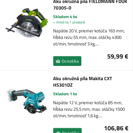
Aku okružná píla FIELDMANN FDUK
70305-0
Skladom 4 ks
+ ihned na 1 prodejně
Napätie 20 V, priemer kotúča 165 mm,
hĺbka rezu 55 mm, max. otáčky 4300
ot/min, hmotnosť 3 kg.…
59,99 €
Do košíka
Aku okružná píla Makita CXT
HS301DZ
Skladom 1 ks
Napätie 12 V, priemer kotúča 85 mm,
hĺbka rezu 25,5 mm, max. otáčky 1500
ot/min, hmotnosť 1,6 kg.…
106,86 €
Do košíka