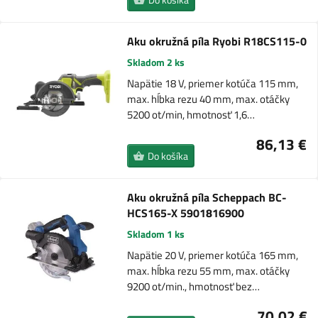
Aku okružná píla Ryobi R18CS115-0
Skladom 2 ks
Napätie 18 V, priemer kotúča 115 mm,
max. hĺbka rezu 40 mm, max. otáčky
5200 ot/min, hmotnosť 1,6…
86,13 €
Do košíka
Aku okružná píla Scheppach BC-
HCS165-X 5901816900
Skladom 1 ks
Napätie 20 V, priemer kotúča 165 mm,
max. hĺbka rezu 55 mm, max. otáčky
9200 ot/min., hmotnosť bez…
70,02 €