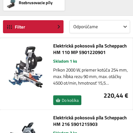
Rozbrusovacie píly
Odporúčame
Filter
Elektrická pokosová píla Scheppach
HM 110 MP 5901220901
Skladom 1 ks
Príkon 2000 W, priemer kotúča 254 mm,
max. hĺbka rezu 90 mm, max. otáčky
4500 ot/min, hmotnosť 15,5…
220,44 €
Do košíka
Elektrická pokosová píla Scheppach
HM 216 5901215903
Skladom 3 ks