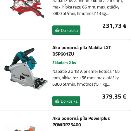
Napätie 18 V, priemer kotúča 210 mm,
max. hĺbka rezu 65 mm, max. otáčky
3800 ot/min, hmotnosť 13 kg…
231,73 €
Do košíka
Aku ponorná píla Makita LXT
DSP601ZU
Skladom 2 ks
Napätie 2 x 18 V, priemer kotúča 165
mm, hĺbka rezu 56 mm, max. otáčky
6300 ot/min, hmotnosť 5,1 kg…
379,35 €
Do košíka
Aku ponorná píla Powerplus
POWDP25400