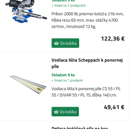
+ ihned na 2 prodejnách
Príkon 2000 W, priemer kotúča 216 mm,
hĺbka rezu 65 mm, max. otáčky 4700
ot/min., hmotnosť 12 kg.
122,36 €
Do košíka
Vodiaca lišta Scheppach k ponornej
píle
Skladom 9 ks
+ ihned na 1 prodejně
Vodiaca lišta k ponornej píle CS 55 / PL
55 / DIVAR 55 / PL 75, dĺžka 140 cm.
49,41 €
Do košíka
Deliaca kotúčová píla na kov