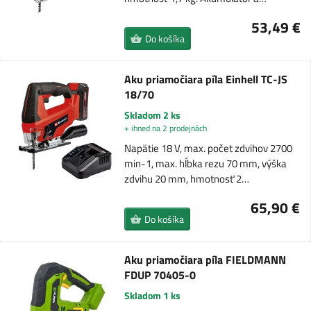
53,49 €
Do košíka
Aku priamočiara píla Einhell TC-JS
18/70
Skladom 2 ks
+ ihned na 2 prodejnách
Napätie 18 V, max. počet zdvihov 2700
min-1, max. hĺbka rezu 70 mm, výška
zdvihu 20 mm, hmotnosť 2…
65,90 €
Do košíka
Aku priamočiara píla FIELDMANN
FDUP 70405-0
Skladom 1 ks