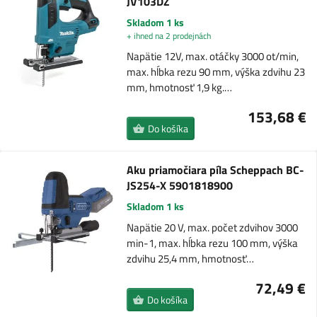
JV103DZ
Skladom 1 ks
+ ihned na 2 prodejnách
Napätie 12V, max. otáčky 3000 ot/min,
max. hĺbka rezu 90 mm, výška zdvihu 23
mm, hmotnosť 1,9 kg.…
153,68 €
Do košíka
Aku priamočiara píla Scheppach BC-
JS254-X 5901818900
Skladom 1 ks
Napätie 20 V, max. počet zdvihov 3000
min-1, max. hĺbka rezu 100 mm, výška
zdvihu 25,4 mm, hmotnosť…
72,49 €
Do košíka