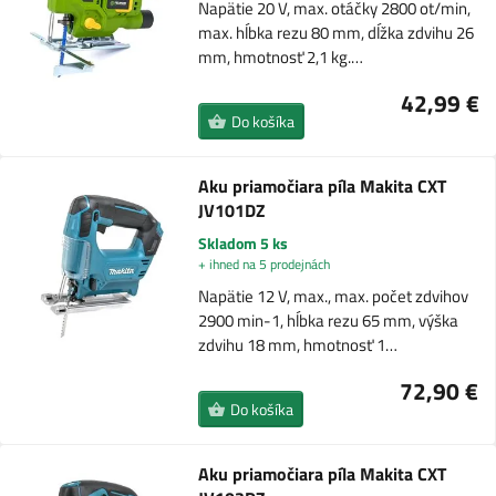
Napätie 20 V, max. otáčky 2800 ot/min,
max. hĺbka rezu 80 mm, dĺžka zdvihu 26
mm, hmotnosť 2,1 kg.…
42,99 €
Do košíka
Aku priamočiara píla Makita CXT
JV101DZ
Skladom 5 ks
+ ihned na 5 prodejnách
Napätie 12 V, max., max. počet zdvihov
2900 min-1, hĺbka rezu 65 mm, výška
zdvihu 18 mm, hmotnosť 1…
72,90 €
Do košíka
Aku priamočiara píla Makita CXT