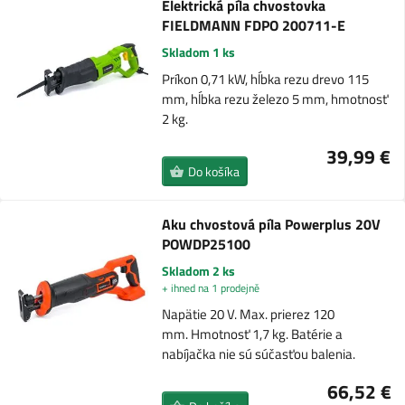
Elektrická píla chvostovka
FIELDMANN FDPO 200711-E
Skladom 1 ks
Príkon 0,71 kW, hĺbka rezu drevo 115
mm, hĺbka rezu železo 5 mm, hmotnosť
2 kg.
39,99 €
Do košíka
Aku chvostová píla Powerplus 20V
POWDP25100
Skladom 2 ks
+ ihned na 1 prodejně
Napätie 20 V. Max. prierez 120
mm. Hmotnosť 1,7 kg. Batérie a
nabíjačka nie sú súčasťou balenia.
66,52 €