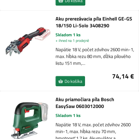
Do košíka
Aku prerezávacia píla Einhell GE-GS
18/150 Li-Solo 3408290
Skladom 1 ks
+ ihned na 1 prodejně
Napätie 18 V, počet zdvihov 2600 min-1,
max. hĺbka rezu 80 mm, dĺžka pílového
listu 151 mm,…
74,14 €
Do košíka
Aku priamočiara píla Bosch
EasySaw 0603012000
Skladom 1 ks
Napätie 18 V, max. počet zdvihov 2600
min-1, max. hĺbka rezu 70 mm,
hmotnosť 1,7 kg. Akumulátor a…