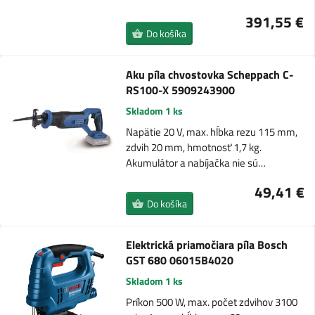
391,55 €
Do košíka
Aku píla chvostovka Scheppach C-
RS100-X 5909243900
Skladom 1 ks
Napätie 20 V, max. hĺbka rezu 115 mm,
zdvih 20 mm, hmotnosť 1,7 kg.
Akumulátor a nabíjačka nie sú…
49,41 €
Do košíka
Elektrická priamočiara píla Bosch
GST 680 06015B4020
Skladom 1 ks
Príkon 500 W, max. počet zdvihov 3100