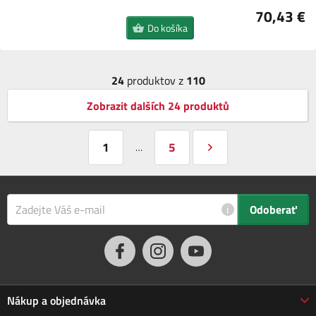
70,43 €
Do košíka
24
produktov z
110
Zobrazit dalších 24 produktů
1
5
…
i
Odoberať
Nákup a objednávka