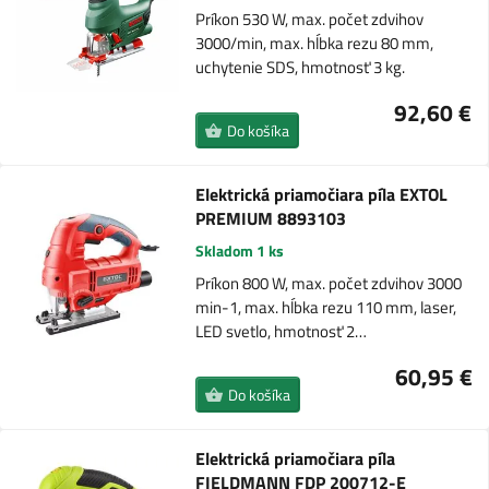
Príkon 530 W, max. počet zdvihov
3000/min, max. hĺbka rezu 80 mm,
uchytenie SDS, hmotnosť 3 kg.
92,60 €
Do košíka
Elektrická priamočiara píla EXTOL
PREMIUM 8893103
Skladom 1 ks
Príkon 800 W, max. počet zdvihov 3000
min-1, max. hĺbka rezu 110 mm, laser,
LED svetlo, hmotnosť 2…
60,95 €
Do košíka
Elektrická priamočiara píla
FIELDMANN FDP 200712-E