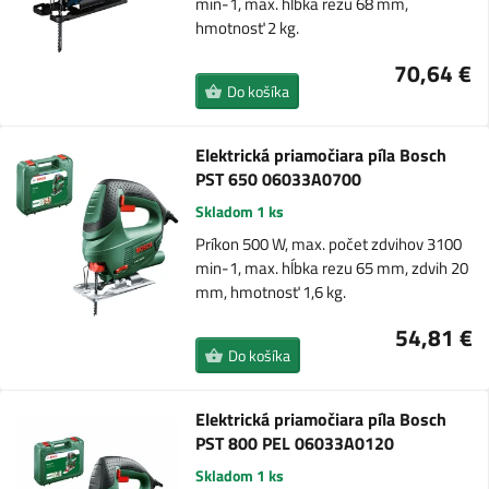
min-1, max. hĺbka rezu 68 mm,
hmotnosť 2 kg.
70,64 €
Do košíka
Elektrická priamočiara píla Bosch
PST 650 06033A0700
Skladom 1 ks
Príkon 500 W, max. počet zdvihov 3100
min-1, max. hĺbka rezu 65 mm, zdvih 20
mm, hmotnosť 1,6 kg.
54,81 €
Do košíka
Elektrická priamočiara píla Bosch
PST 800 PEL 06033A0120
Skladom 1 ks