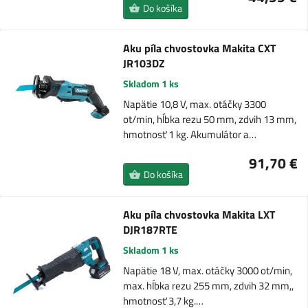
Do košíka
Aku píla chvostovka Makita CXT
JR103DZ
Skladom 1 ks
Napätie 10,8 V, max. otáčky 3300
ot/min, hĺbka rezu 50 mm, zdvih 13 mm,
hmotnosť 1 kg. Akumulátor a…
91,70 €
Do košíka
Aku píla chvostovka Makita LXT
DJR187RTE
Skladom 1 ks
Napätie 18 V, max. otáčky 3000 ot/min,
max. hĺbka rezu 255 mm, zdvih 32 mm,,
hmotnosť 3,7 kg.…