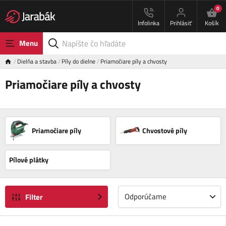
0
Infolinka
Prihlásiť
Košík
Menu
Dielňa a stavba
Píly do dielne
Priamočiare píly a chvosty
Priamočiare píly a chvosty
Priamočiare píly
Chvostové píly
Pílové plátky
Odporúčame
Filter