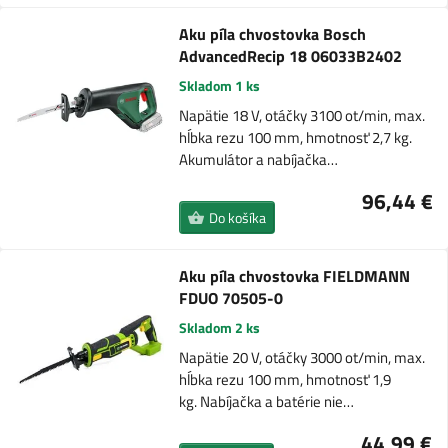
Aku píla chvostovka Bosch
AdvancedRecip 18 06033B2402
Skladom 1 ks
Napätie 18 V, otáčky 3100 ot/min, max.
hĺbka rezu 100 mm, hmotnosť 2,7 kg.
Akumulátor a nabíjačka…
96,44 €
Do košíka
Aku píla chvostovka FIELDMANN
FDUO 70505-0
Skladom 2 ks
Napätie 20 V, otáčky 3000 ot/min, max.
hĺbka rezu 100 mm, hmotnosť 1,9
kg. Nabíjačka a batérie nie…
44,99 €