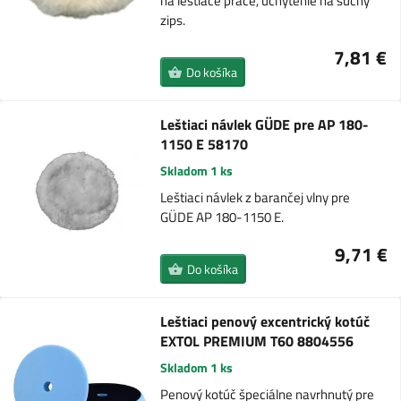
na leštiace práce, uchytenie na suchý
zips.
7,81 €
Do košíka
Leštiaci návlek GÜDE pre AP 180-
1150 E 58170
Skladom 1 ks
Leštiaci návlek z barančej vlny pre
GÜDE AP 180-1150 E.
9,71 €
Do košíka
Leštiaci penový excentrický kotúč
EXTOL PREMIUM T60 8804556
Skladom 1 ks
Penový kotúč špeciálne navrhnutý pre