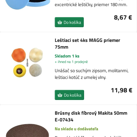
excentrické leštičky, priemer 180 mm.
8,67 €
Do košíka
Leštiaci set 4ks MAGG priemer
75mm
Skladom 1 ks
+ ihned na 1 prodejně
Unášač so suchým zipsom, molitanmi,
leštiaci kotúč z umelej vlny.
11,98 €
Do košíka
Brúsny disk fíbrový Makita 50mm
E-07434
Na sklade u dodávateľa