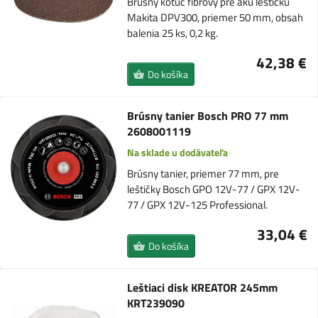
Brusný kotúč fíbrový pre aku leštičku
Makita DPV300, priemer 50 mm, obsah
balenia 25 ks, 0,2 kg.
42,38 €
Do košíka
Brúsny tanier Bosch PRO 77 mm
2608001119
Na sklade u dodávateľa
Brúsny tanier, priemer 77 mm, pre
leštičky Bosch GPO 12V-77 / GPX 12V-
77 / GPX 12V-125 Professional.
33,04 €
Do košíka
Leštiaci disk KREATOR 245mm
KRT239090