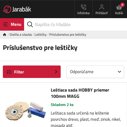
0
Infolinka
Prihlásiť
Košík
Menu
Dielňa a stavba
Leštičky
Príslušenstvo pre leštičky
Príslušenstvo pre leštičky
Odporúčame
Filter
Leštiaca sada HOBBY priemer
100mm MAGG
Skladom 2 ks
Leštiaca sada určená na leštenie
povrchov drevo, plast, meď, zinok, nikel,
mosadz atď.