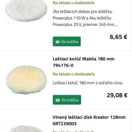
Na sklade u dodávateľa
2ks leštiacich diskov pre leštičku
Powerplus 110 W a Aku leštičku
Powerplus 20 V, priemer 245 mm,…
6,65 €
Do košíka
Leštiaci kotúč Makita 180 mm
794176-0
Na sklade u dodávateľa
Leštiaci kotúč 180 mm z ovčieho rúna.
29,08 €
Do košíka
Vlnený leštiaci disk Kreator 128mm
KRT239003