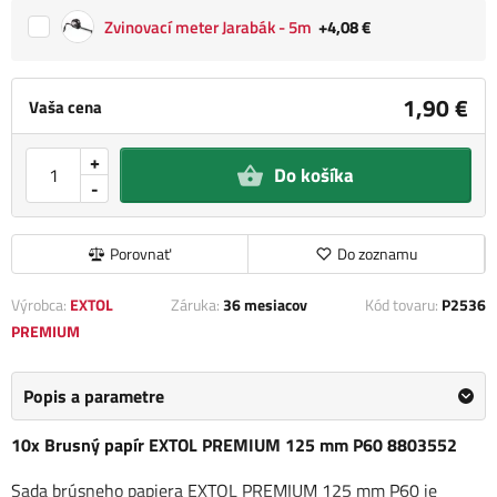
Zvinovací meter Jarabák - 5m
+4,08 €
1,90 €
Vaša cena
+
Do košíka
-
Porovnať
Do zoznamu
Výrobca:
EXTOL
Záruka:
36 mesiacov
Kód tovaru:
P2536
PREMIUM
Popis a parametre
10x Brusný papír EXTOL PREMIUM 125 mm P60 8803552
Sada brúsneho papiera EXTOL PREMIUM 125 mm P60 je