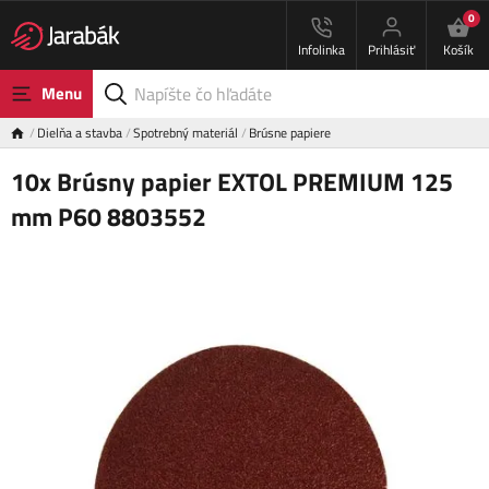
0
Infolinka
Prihlásiť
Košík
Menu
Dielňa a stavba
Spotrebný materiál
Brúsne papiere
10x Brúsny papier EXTOL PREMIUM 125
mm P60 8803552