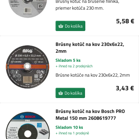
Brusný kotúč na brúsenie hliníka,
priemer kotúča 230 mm.
5,58 €
Do košíka
Brúsny kotúč na kov 230x6x22,
2mm
Skladom 5 ks
+ ihned na 2 prodejnách
Brúsne kotúče na kov 230x6x22, 2mm
3,43 €
Do košíka
Brúsny kotúč na kov Bosch PRO
Metal 150 mm 2608619777
Skladom 10 ks
+ ihned na 1 prodejně