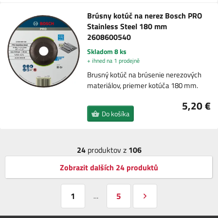
Brúsny kotúč na nerez Bosch PRO
Stainless Steel 180 mm
2608600540
Skladom 8 ks
+ ihned na 1 prodejně
Brusný kotúč na brúsenie nerezových
materiálov, priemer kotúča 180 mm.
5,20 €
Do košíka
24
produktov z
106
Zobrazit dalších 24 produktů
1
5
…