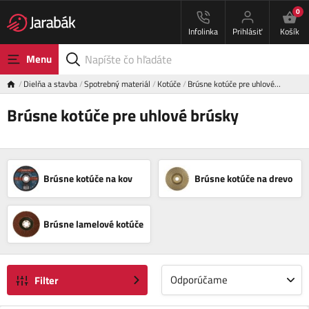
0
Infolinka
Prihlásiť
Košík
Menu
Dielňa a stavba
Spotrebný materiál
Kotúče
Brúsne kotúče pre uhlové…
Brúsne kotúče pre uhlové brúsky
Brúsne kotúče na kov
Brúsne kotúče na drevo
Brúsne lamelové kotúče
Odporúčame
Filter