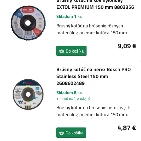
Brúsny kotúč na kov nylonový
EXTOL PREMIUM 150 mm 8803356
Skladom 1 ks
Brusný kotúč na brúsenie rôznych
materiálov, priemer kotúča 150 mm.
9,09 €
Do košíka
Brúsny kotúč na nerez Bosch PRO
Stainless Steel 150 mm
2608602489
Skladom 8 ks
+ ihned na 1 prodejně
Brusný kotúč na brúsenie nerezových
materiálov, priemer kotúča 150 mm.
4,87 €
Do košíka