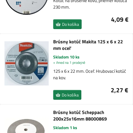
Kotúč na brúsenie kovu, priemer kotúča
230 mm.
4,09 €
Do košíka
Brúsny kotúč Makita 125 x 6 x 22
mm oceľ
Skladom 10 ks
+ ihned na 1 prodejně
125 x 6 x 22 mm. Oceľ. Hrubovací kotúč
na kov.
2,27 €
Do košíka
Brúsny kotúč Scheppach
200x25x16mm 88000869
Skladom 1 ks