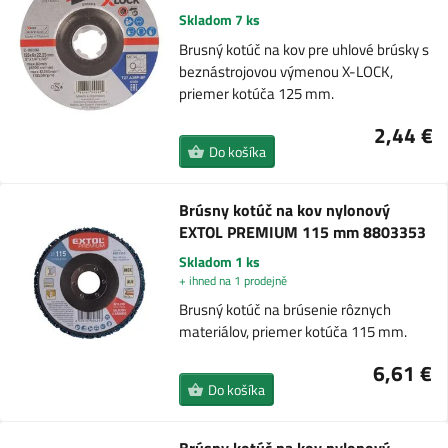
Skladom 7 ks
Brusný kotúč na kov pre uhlové brúsky s
beznástrojovou výmenou X-LOCK,
priemer kotúča 125 mm.
2,44 €
Do košíka
Brúsny kotúč na kov nylonový
EXTOL PREMIUM 115 mm 8803353
Skladom 1 ks
+ ihned na 1 prodejně
Brusný kotúč na brúsenie rôznych
materiálov, priemer kotúča 115 mm.
6,61 €
Do košíka