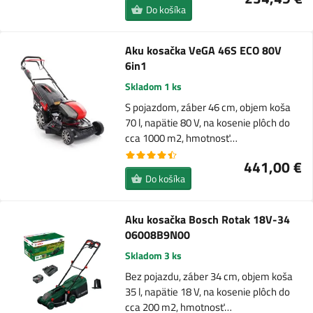
Do košíka
Aku kosačka VeGA 46S ECO 80V
6in1
Skladom 1 ks
S pojazdom, záber 46 cm, objem koša
70 l, napätie 80 V, na kosenie plôch do
cca 1000 m2, hmotnosť…
441,00 €
Do košíka
Aku kosačka Bosch Rotak 18V-34
06008B9N00
Skladom 3 ks
Bez pojazdu, záber 34 cm, objem koša
35 l, napätie 18 V, na kosenie plôch do
cca 200 m2, hmotnosť…