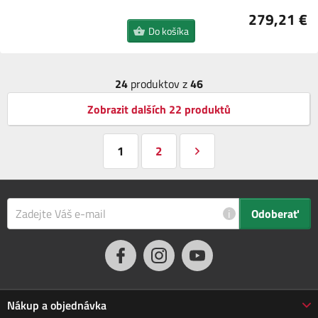
279,21 €
Do košíka
24
produktov z
46
Zobrazit dalších 22 produktů
1
2
i
Odoberať
Nákup a objednávka