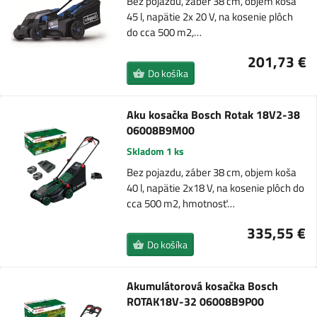
Bez pojazdu, záber 38 cm, objem koša
45 l, napätie 2x 20 V, na kosenie plôch
do cca 500 m2,…
201,73 €
Do košíka
Aku kosačka Bosch Rotak 18V2-38
06008B9M00
Skladom 1 ks
Bez pojazdu, záber 38 cm, objem koša
40 l, napätie 2x18 V, na kosenie plôch do
cca 500 m2, hmotnosť…
335,55 €
Do košíka
Akumulátorová kosačka Bosch
ROTAK18V-32 06008B9P00