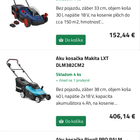
Bez pojazdu, záber 33 cm, objem koša
30 l, napätie 18 V, na kosenie plôch do
cca 150 m2, hmotnosť…
152,44 €
Do košíka
Aku kosačka Makita LXT
DLM382CM2
Skladom 4 ks
+ ihned na 1 prodejně
Bez pojazdu, záber 38 cm, objem koša
40 l, napätie 2x18 V, kapacita
akumulátora 4 Ah, na kosenie…
406,14 €
Do košíka
Aku kosačka Riwall PRO RALM