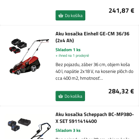
241,87 €
Do košíka
Aku kosačka Einhell GE-CM 36/36
(2x4 Ah)
Skladom 1 ks
+ ihned na 1 prodejně
Bez pojazdu, záber 36 cm, objem koša
40 l, napätie 2x18 V, na kosenie plôch do
cca 400 m2, hmotnosť…
284,32 €
Do košíka
Aku kosačka Scheppach BC-MP380-
X SET 5911414400
Skladom 3 ks