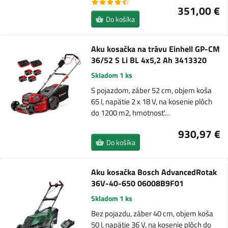
351,00 €
Do košíka
Aku kosačka na trávu Einhell GP-CM
36/52 S Li BL 4x5,2 Ah 3413320
Skladom 1 ks
S pojazdom, záber 52 cm, objem koša
65 l, napätie 2 x 18 V, na kosenie plôch
do 1200 m2, hmotnosť…
930,97 €
Do košíka
Aku kosačka Bosch AdvancedRotak
36V-40-650 06008B9F01
Skladom 1 ks
Bez pojazdu, záber 40 cm, objem koša
50 l, napätie 36 V, na kosenie plôch do