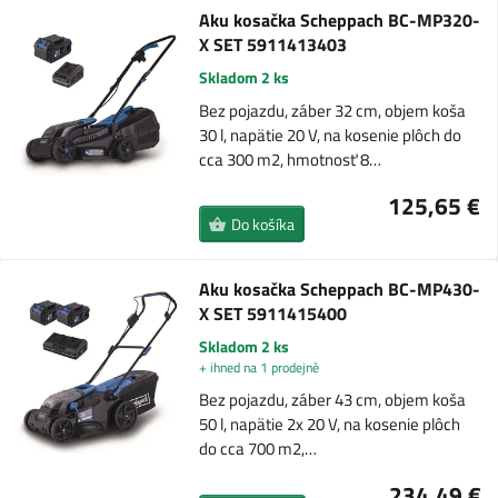
Aku kosačka Scheppach BC-MP320-
X SET 5911413403
Skladom 2 ks
Bez pojazdu, záber 32 cm, objem koša
30 l, napätie 20 V, na kosenie plôch do
cca 300 m2, hmotnosť 8…
125,65 €
Do košíka
Aku kosačka Scheppach BC-MP430-
X SET 5911415400
Skladom 2 ks
+ ihned na 1 prodejně
Bez pojazdu, záber 43 cm, objem koša
50 l, napätie 2x 20 V, na kosenie plôch
do cca 700 m2,…
234,49 €