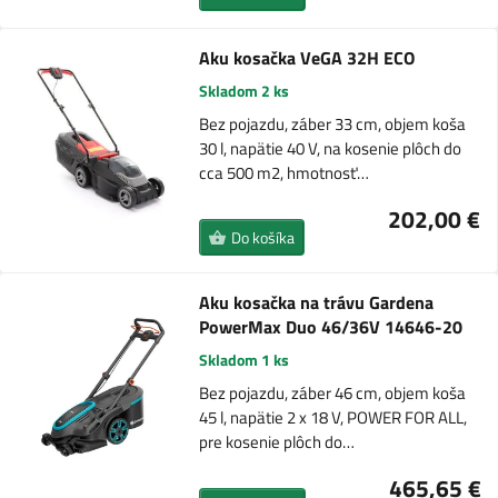
Aku kosačka VeGA 32H ECO
Skladom 2 ks
Bez pojazdu, záber 33 cm, objem koša
30 l, napätie 40 V, na kosenie plôch do
cca 500 m2, hmotnosť…
202,00 €
Do košíka
Aku kosačka na trávu Gardena
PowerMax Duo 46/36V 14646-20
Skladom 1 ks
Bez pojazdu, záber 46 cm, objem koša
45 l, napätie 2 x 18 V, POWER FOR ALL,
pre kosenie plôch do…
465,65 €