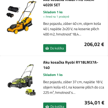
4020i SET
Skladom 1 ks
+ ihned na 1 prodejně
Bez pojazdu, záber 40 cm, objem koša
40 l, napätie 2x20 V, na kosenie plôch
400 m2, hmotnosť 18,4…
206,02 €
Do košíka
Aku kosačka Ryobi RY18LM37A-
140
Skladom 1 ks
Bez pojazdu, záber 37 cm, napätie 18 V,
objem koša 45 l, na kosenie plôch do cca
225 m², hmotnosť s…
354,01 €
Do košíka