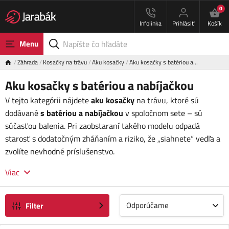
0
Infolinka
Prihlásiť
Košík
Menu
Záhrada
Kosačky na trávu
Aku kosačky
Aku kosačky s batériou a…
Aku kosačky s batériou a nabíjačkou
V tejto kategórii nájdete
aku kosačky
na trávu, ktoré sú
dodávané
s batériou a nabíjačkou
v spoločnom sete – sú
súčasťou balenia. Pri zaobstaraní takého modelu odpadá
starosť s dodatočným zháňaním a riziko, že „siahnete“ vedľa a
zvolíte nevhodné príslušenstvo.
Viac
Odporúčame
Filter