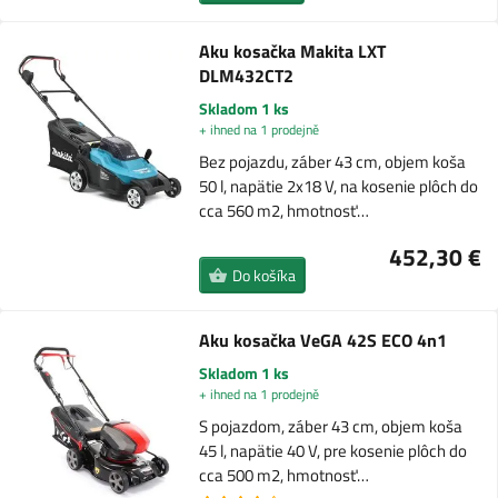
Aku kosačka Makita LXT
DLM432CT2
Skladom 1 ks
+ ihned na 1 prodejně
Bez pojazdu, záber 43 cm, objem koša
50 l, napätie 2x18 V, na kosenie plôch do
cca 560 m2, hmotnosť…
452,30 €
Do košíka
Aku kosačka VeGA 42S ECO 4n1
Skladom 1 ks
+ ihned na 1 prodejně
S pojazdom, záber 43 cm, objem koša
45 l, napätie 40 V, pre kosenie plôch do
cca 500 m2, hmotnosť…