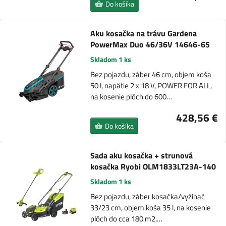
Do košíka
Aku kosačka na trávu Gardena
PowerMax Duo 46/36V 14646-65
Skladom 1 ks
Bez pojazdu, záber 46 cm, objem koša
50 l, napätie 2 x 18 V, POWER FOR ALL,
na kosenie plôch do 600…
428,56 €
Do košíka
Sada aku kosačka + strunová
kosačka Ryobi OLM1833LT23A-140
Skladom 1 ks
Bez pojazdu, záber kosačka/vyžínač
33/23 cm, objem koša 35 l, na kosenie
plôch do cca 180 m2,…