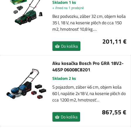
Skladom 1 ks
+ ihned na 1 prodejně
Bez podvozku, záber 32 cm, objem koša
35 l, 18 V, na kosenie plôch do cca 150
m2, hmotnosť 10,8 kg.…
201,11 €
Do košíka
Aku kosačka Bosch Pro GRA 18V2-
46SP 06008C8201
Skladom 2 ks
S pojazdom, záber 46 cm, objem koša
60 l, napätie 2x18 V, na kosenie plôch do
cca 1200 m2, hmotnosť…
867,55 €
Do košíka