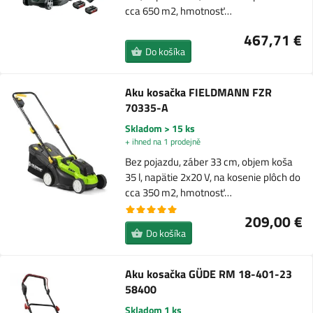
cca 650 m2, hmotnosť…
467,71 €
Do košíka
Aku kosačka FIELDMANN FZR
70335-A
Skladom > 15 ks
+ ihned na 1 prodejně
Bez pojazdu, záber 33 cm, objem koša
35 l, napätie 2x20 V, na kosenie plôch do
cca 350 m2, hmotnosť…
209,00 €
Do košíka
Aku kosačka GÜDE RM 18-401-23
58400
Skladom 1 ks