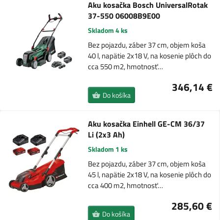
Aku kosačka Bosch UniversalRotak
37-550 06008B9E00
Skladom 4 ks
Bez pojazdu, záber 37 cm, objem koša
40 l, napätie 2x18 V, na kosenie plôch do
cca 550 m2, hmotnosť…
346,14 €
Do košíka
Aku kosačka Einhell GE-CM 36/37
Li (2x3 Ah)
Skladom 1 ks
Bez pojazdu, záber 37 cm, objem koša
45 l, napätie 2x18 V, na kosenie plôch do
cca 400 m2, hmotnosť…
285,60 €
Do košíka