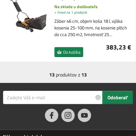
Na sklade u dodávateľa
+ ihned na 1 prodejně
Záber 46 cm, objem koša 18 l, výška
kosenia 25-100 mm, na kosenie plôch
do cca 250 m2, hmotnosť 25…
383,23 €
Do košíka
13
produktov z
13
i
Odoberať