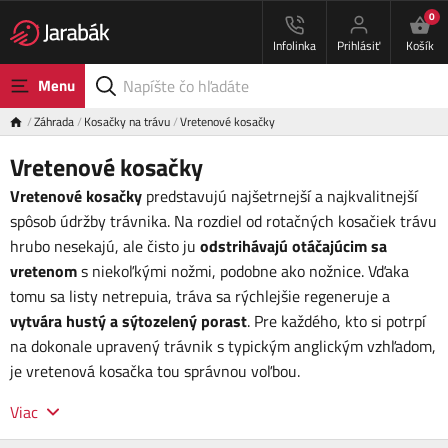
0
Infolinka
Prihlásiť
Košík
Menu
Záhrada
Kosačky na trávu
Vretenové kosačky
Vretenové kosačky
Vretenové kosačky
predstavujú najšetrnejší a najkvalitnejší
spôsob údržby trávnika. Na rozdiel od rotačných kosačiek trávu
hrubo nesekajú, ale čisto ju
odstrihávajú otáčajúcim sa
vretenom
s niekoľkými nožmi, podobne ako nožnice. Vďaka
tomu sa listy netrepuia, tráva sa rýchlejšie regeneruje a
vytvára hustý a sýtozelený porast
. Pre každého, kto si potrpí
na dokonale upravený trávnik s typickým anglickým vzhľadom,
je vretenová kosačka tou správnou voľbou.
Viac