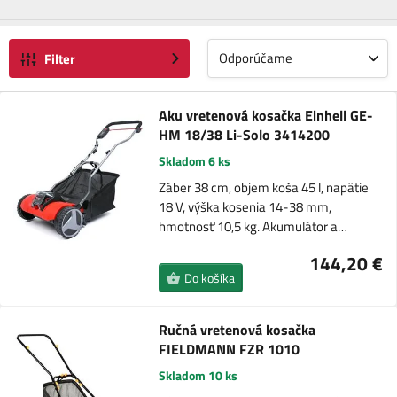
Odporúčame
Filter
Aku vretenová kosačka Einhell GE-
HM 18/38 Li-Solo 3414200
Skladom 6 ks
Záber 38 cm, objem koša 45 l, napätie
18 V, výška kosenia 14-38 mm,
hmotnosť 10,5 kg. Akumulátor a…
144,20 €
Do košíka
Ručná vretenová kosačka
FIELDMANN FZR 1010
Skladom 10 ks