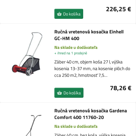
226,25 €
Do košíka
Ručná vretenová kosačka Einhell
GC-HM 400
Na sklade u dodávateľa
+ ihned na 1 prodejně
Záber 40 cm, objem koša 27 l, výška
kosenia 13-37 mm, na kosenie plôch do
cca 250 m2, hmotnosť 7,5…
78,26 €
Do košíka
Ručná vretenová kosačka Gardena
Comfort 400 11760-20
Na sklade u dodávateľa
Záber 40 cm, bez koša, výška kosenia