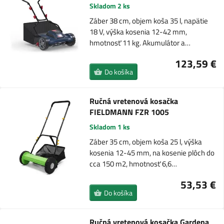
Skladom 2 ks
Záber 38 cm, objem koša 35 l, napätie
18 V, výška kosenia 12-42 mm,
hmotnosť 11 kg. Akumulátor a…
123,59 €
Do košíka
Ručná vretenová kosačka
FIELDMANN FZR 1005
Skladom 1 ks
Záber 35 cm, objem koša 25 l, výška
kosenia 12-45 mm, na kosenie plôch do
cca 150 m2, hmotnosť 6,6…
53,53 €
Do košíka
Ručná vretenová kosačka Gardena