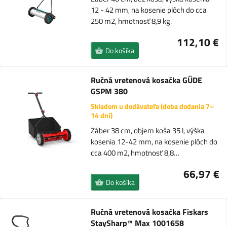
12 - 42 mm, na kosenie plôch do cca
250 m2, hmotnosť 8,9 kg.
112,10 €
Do košíka
Ručná vretenová kosačka GÜDE
GSPM 380
Skladom u dodávateľa (doba dodania 7–
14 dní)
Záber 38 cm, objem koša 35 l, výška
kosenia 12-42 mm, na kosenie plôch do
cca 400 m2, hmotnosť 8,8…
66,97 €
Do košíka
Ručná vretenová kosačka Fiskars
StaySharp™ Max 1001658