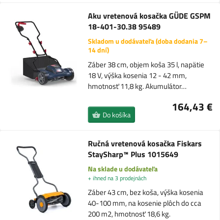
Aku vretenová kosačka GÜDE GSPM
18-401-30.38 95489
Skladom u dodávateľa (doba dodania 7–
14 dní)
Záber 38 cm, objem koša 35 l, napätie
18 V, výška kosenia 12 - 42 mm,
hmotnosť 11,8 kg. Akumulátor…
164,43 €
Do košíka
Ručná vretenová kosačka Fiskars
StaySharp™ Plus 1015649
Na sklade u dodávateľa
+ ihned na 3 prodejnách
Záber 43 cm, bez koša, výška kosenia
40-100 mm, na kosenie plôch do cca
200 m2, hmotnosť 18,6 kg.