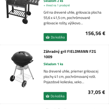
Skladom 2 ks
+ ihned na 1 prodejně
Gril na drevené uhlie, grilovacia plocha
55,6 x 41,5 cm, pochrómované
grilovacie rošty, výškovo…
156,56 €
Do košíka
Záhradný gril FIELDMANN FZG
1009
Skladom 1 ks
Na drevené uhlie, priemer grilovacej
plochy 41 cm, pochrómovaný rošt.
Pojazdové kolieska, veko…
37,05 €
Do košíka