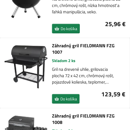
cm, chrómový rošt, nízka hmotnosť a
ľahká manipulácia, veko.
25,96 €
Do košíka
Záhradný gril FIELDMANN FZG
1007
Skladom 2 ks
Gril na drevené uhlie, grilovacia
plocha 72 x 42 cm, chrómový rošt,
pojazdové kolieska, teplomer,…
123,59 €
Do košíka
Záhradný gril FIELDMANN FZG
1008