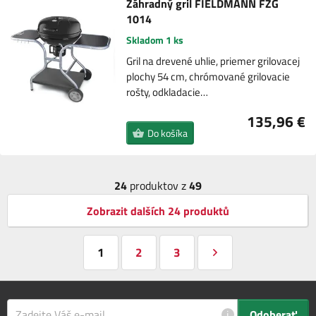
Záhradný gril FIELDMANN FZG
1014
Skladom 1 ks
Gril na drevené uhlie, priemer grilovacej
plochy 54 cm, chrómované grilovacie
rošty, odkladacie…
135,96 €
Do košíka
24
produktov z
49
Zobrazit dalších 24 produktů
1
2
3
i
Odoberať