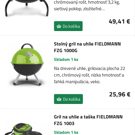
chrómovaný rošt, hmotnosť 3,2 kg,
sieťový poklop, zložiteľné…
49,41 €
Do košíka
Stolný gril na uhlie FIELDMANN
FZG 1000G
Skladom 1 ks
Na drevené uhlie, grilovacia plocha 22
cm, chrómový rošt, nízka hmotnosť a
ľahká manipulácia, veko.
25,96 €
Do košíka
Gril na uhlie a taška FIELDMANN
FZG 1003
Skladom 1 ks