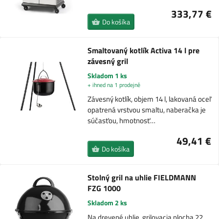
333,77 €
Do košíka
Smaltovaný kotlík Activa 14 l pre
závesný gril
Skladom 1 ks
+ ihned na 1 prodejně
Závesný kotlík, objem 14 l, lakovaná oceľ
opatrená vrstvou smaltu, naberačka je
súčasťou, hmotnosť…
49,41 €
Do košíka
Stolný gril na uhlie FIELDMANN
FZG 1000
Skladom 2 ks
Na drevené uhlie, grilovacia plocha 22