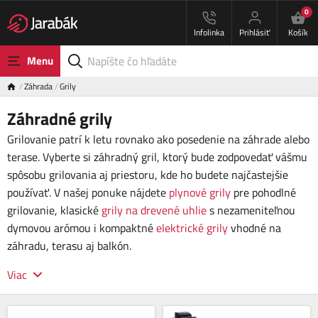
0
Infolinka
Prihlásiť
Košík
Menu
Záhrada
Grily
Záhradné grily
Grilovanie patrí k letu rovnako ako posedenie na záhrade alebo
terase. Vyberte si záhradný gril, ktorý bude zodpovedať vášmu
spôsobu grilovania aj priestoru, kde ho budete najčastejšie
používať. V našej ponuke nájdete
plynové grily
pre pohodlné
grilovanie, klasické
grily na drevené uhlie
s nezameniteľnou
dymovou arómou i kompaktné
elektrické grily
vhodné
na
záhradu, terasu aj balkón.
Viac