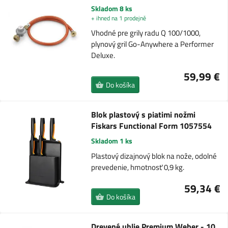
Skladom 8 ks
+ ihned na 1 prodejně
Vhodné pre grily radu Q 100/1000,
plynový gril Go-Anywhere a Performer
Deluxe.
59,99 €
Do košíka
Blok plastový s piatimi nožmi
Fiskars Functional Form 1057554
Skladom 1 ks
Plastový dizajnový blok na nože, odolné
prevedenie, hmotnosť 0,9 kg.
59,34 €
Do košíka
Drevené uhlie Premium Weber - 10