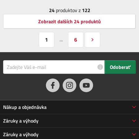
24
produktov z
122
Zobrazit dalších 24 produktů
1
6
…
i
Odoberať
Nákup a objednávka
Obchodné podmienky
Záruky a výhody
Doprava a platba
Reklamácia
Záruky a výhody
Predĺžená záruka