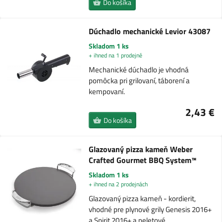
Do košíka
Dúchadlo mechanické Levior 43087
Skladom 1 ks
+ ihned na 1 prodejně
Mechanické dúchadlo je vhodná
pomôcka pri grilovaní, táborení a
kempovaní.
2,43 €
Do košíka
Glazovaný pizza kameň Weber
Crafted Gourmet BBQ System™
Skladom 1 ks
+ ihned na 2 prodejnách
Glazovaný pizza kameň - kordierit,
vhodné pre plynové grily Genesis 2016+
a Spirit 2016+ a peletové…