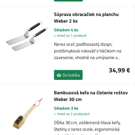
Súprava obracačiek na planchu
Weber 2 ks
Skladom 4 ks
+ ihned na 1 prodejně
Nerez oceľ, podlhovastý dizajn,
protišmyková rukoväť s háčikom na
zavesenie, vhodné na umývanie v…
34,99 €
Do košíka
Bambusová kefa na čistenie roštov
Weber 30 cm
Skladom 3 ks
+ ihned na 2 prodejnách
Dĺžka 30 cm, zošikmená hlava kefy,
štetiny z nerez ocele, ergonomická