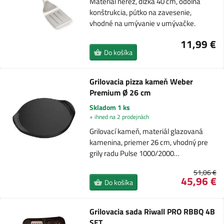
Materiál nerez, dĺžka 40 cm, odolná
konštrukcia, pútko na zavesenie,
vhodné na umývanie v umývačke.
11,99 €
Do košíka
Grilovacia pizza kameň Weber
Premium Ø 26 cm
Skladom 1 ks
+ ihned na 2 prodejnách
Grilovací kameň, materiál glazovaná
kamenina, priemer 26 cm, vhodný pre
grily radu Pulse 1000/2000…
51,06 €
45,96 €
Do košíka
Grilovacia sada Riwall PRO RBBQ 4B
SET