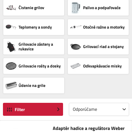
Čistenie grilov
Palivo a podpaľovače
Teplomery a sondy
Otočné ražne a motorky
Grilovacie zástery a
Grilovací riad a stojany
rukavice
Grilovacie rošty a dosky
Odkvapkávacie misky
Údenie na grile
Odporúčame
Filter
Adaptér hadice a regulátora Weber