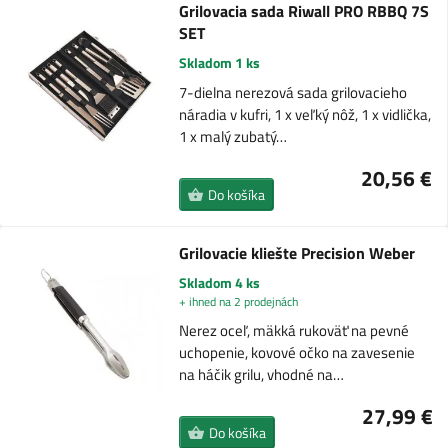
Grilovacia sada Riwall PRO RBBQ 7S
SET
Skladom 1 ks
7-dielna nerezová sada grilovacieho
náradia v kufri, 1 x veľký nôž, 1 x vidlička,
1 x malý zubatý…
20,56 €
Do košíka
Grilovacie kliešte Precision Weber
Skladom 4 ks
+ ihned na 2 prodejnách
Nerez oceľ, mäkká rukoväť na pevné
uchopenie, kovové očko na zavesenie
na háčik grilu, vhodné na…
27,99 €
Do košíka