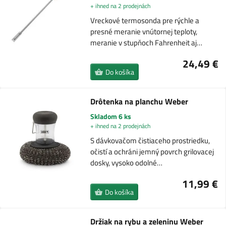
+ ihned na 2 prodejnách
Vreckové termosonda pre rýchle a
presné meranie vnútornej teploty,
meranie v stupňoch Fahrenheit aj…
24,49 €
Do košíka
Drôtenka na planchu Weber
Skladom 6 ks
+ ihned na 2 prodejnách
S dávkovačom čistiaceho prostriedku,
očistí a ochráni jemný povrch grilovacej
dosky, vysoko odolné…
11,99 €
Do košíka
Držiak na rybu a zeleninu Weber