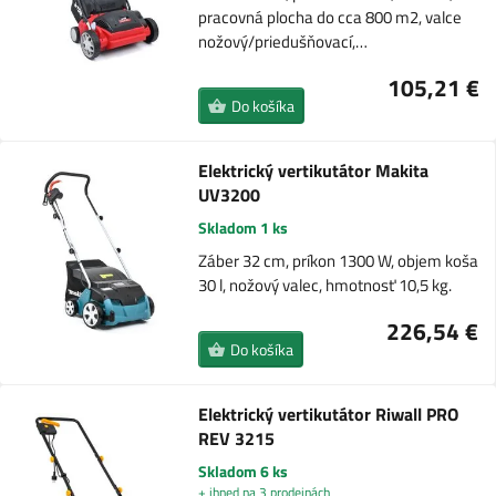
pracovná plocha do cca 800 m2, valce
nožový/priedušňovací,…
105,21 €
Do košíka
Elektrický vertikutátor Makita
UV3200
Skladom 1 ks
Záber 32 cm, príkon 1300 W, objem koša
30 l, nožový valec, hmotnosť 10,5 kg.
226,54 €
Do košíka
Elektrický vertikutátor Riwall PRO
REV 3215
Skladom 6 ks
+ ihned na 3 prodejnách