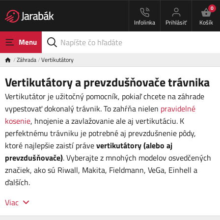
0
Infolinka
Prihlásiť
Košík
Menu
Záhrada
Vertikutátory
Vertikutátory a prevzdušňovače trávnika
Vertikutátor je užitočný pomocník, pokiaľ chcete na záhrade
vypestovať dokonalý trávnik. To zahŕňa nielen
pravidelné
kosenie
, hnojenie a zavlažovanie ale aj vertikutáciu. K
perfektnému trávniku je potrebné aj prevzdušnenie pôdy,
ktoré najlepšie zaistí práve
vertikutátory (alebo aj
prevzdušňovače)
. Vyberajte z mnohých modelov osvedčených
značiek, ako sú Riwall, Makita, Fieldmann, VeGa, Einhell a
ďalších.
Viac