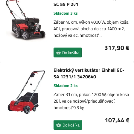
SC 55 P 2v1
Skladom 3 ks
Záber 40 cm, výkon 4000 W, objem koša
40 l, pracovná plocha do cca 1400 m2,
nožový valec, hmotnosť…
317,90 €
Do košíka
Elektrický vertikutátor Einhell GC-
SA 1231/1 3420640
Skladom 2 ks
Záber 31 cm, príkon 1200 W, objem koša
28 l, valce nožový/priedušňovací,
hmotnosť 9,3 kg.
107,44 €
Do košíka