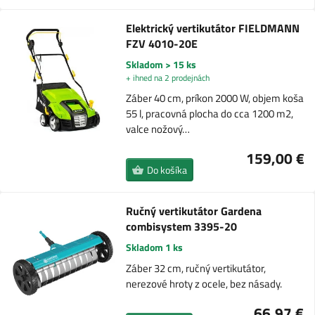
Elektrický vertikutátor FIELDMANN
FZV 4010-20E
Skladom > 15 ks
+ ihned na 2 prodejnách
Záber 40 cm, príkon 2000 W, objem koša
55 l, pracovná plocha do cca 1200 m2,
valce nožový…
159,00 €
Do košíka
Ručný vertikutátor Gardena
combisystem 3395-20
Skladom 1 ks
Záber 32 cm, ručný vertikutátor,
nerezové hroty z ocele, bez násady.
66,97 €