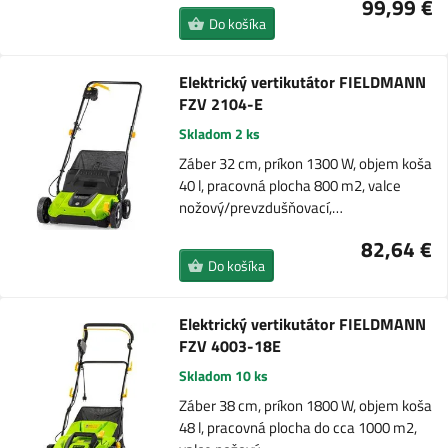
99,99 €
Do košíka
Elektrický vertikutátor FIELDMANN
FZV 2104-E
Skladom 2 ks
Záber 32 cm, príkon 1300 W, objem koša
40 l, pracovná plocha 800 m2, valce
nožový/prevzdušňovací,…
82,64 €
Do košíka
Elektrický vertikutátor FIELDMANN
FZV 4003-18E
Skladom 10 ks
Záber 38 cm, príkon 1800 W, objem koša
48 l, pracovná plocha do cca 1000 m2,