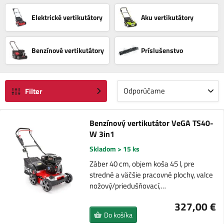
Elektrické vertikutátory
Aku vertikutátory
Benzínové vertikutátory
Príslušenstvo
Odporúčame
Filter
Benzínový vertikutátor VeGA TS40-
W 3in1
Skladom > 15 ks
Záber 40 cm, objem koša 45 l, pre
stredné a väčšie pracovné plochy, valce
nožový/priedušňovací,…
327,00 €
Do košíka