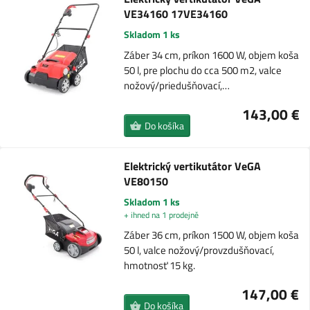
VE34160 17VE34160
Skladom 1 ks
Záber 34 cm, príkon 1600 W, objem koša
50 l, pre plochu do cca 500 m2, valce
nožový/priedušňovací,…
143,00 €
Do košíka
Elektrický vertikutátor VeGA
VE80150
Skladom 1 ks
+ ihned na 1 prodejně
Záber 36 cm, príkon 1500 W, objem koša
50 l, valce nožový/provzdušňovací,
hmotnosť 15 kg.
147,00 €
Do košíka