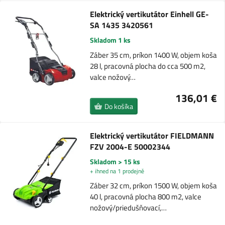
Elektrický vertikutátor Einhell GE-
SA 1435 3420561
Skladom 1 ks
Záber 35 cm, príkon 1400 W, objem koša
28 l, pracovná plocha do cca 500 m2,
valce nožový…
136,01 €
Do košíka
Elektrický vertikutátor FIELDMANN
FZV 2004-E 50002344
Skladom > 15 ks
+ ihned na 1 prodejně
Záber 32 cm, príkon 1500 W, objem koša
40 l, pracovná plocha 800 m2, valce
nožový/priedušňovací,…