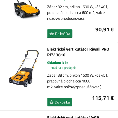
Záber 32 cm, príkon 1500 W, kôš 40 l,
pracovná plocha cca 600 m2, valce
nožový/priedušňovací,…
90,91 €
Do košíka
Elektrický vertikutátor Riwall PRO
REV 3816
Skladom 3 ks
+ ihned na 1 prodejně
Záber 38 cm, príkon 1600 W, kôš 45 l,
pracovná plocha cca 1000
m2, valce nožový/priedušňovací,…
115,71 €
Do košíka
Elektrický vertikutátor VeGA