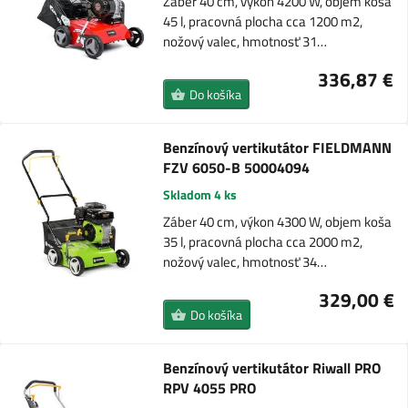
Záber 40 cm, výkon 4200 W, objem koša
45 l, pracovná plocha cca 1200 m2,
nožový valec, hmotnosť 31…
336,87 €
Do košíka
Benzínový vertikutátor FIELDMANN
FZV 6050-B 50004094
Skladom 4 ks
Záber 40 cm, výkon 4300 W, objem koša
35 l, pracovná plocha cca 2000 m2,
nožový valec, hmotnosť 34…
329,00 €
Do košíka
Benzínový vertikutátor Riwall PRO
RPV 4055 PRO