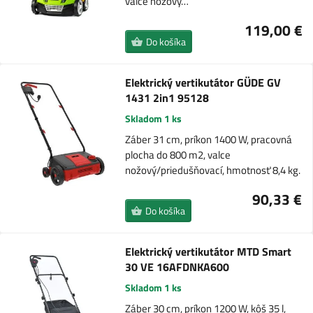
valce nožový…
119,00 €
Do košíka
Elektrický vertikutátor GÜDE GV
1431 2in1 95128
Skladom 1 ks
Záber 31 cm, príkon 1400 W, pracovná
plocha do 800 m2, valce
nožový/priedušňovací, hmotnosť 8,4 kg.
90,33 €
Do košíka
Elektrický vertikutátor MTD Smart
30 VE 16AFDNKA600
Skladom 1 ks
Záber 30 cm, príkon 1200 W, kôš 35 l,