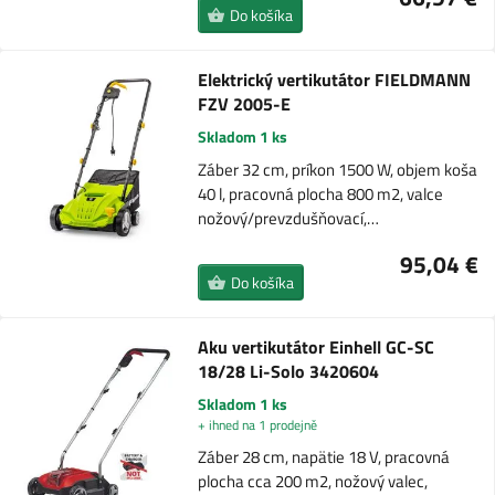
Do košíka
Elektrický vertikutátor FIELDMANN
FZV 2005-E
Skladom 1 ks
Záber 32 cm, príkon 1500 W, objem koša
40 l, pracovná plocha 800 m2, valce
nožový/prevzdušňovací,…
95,04 €
Do košíka
Aku vertikutátor Einhell GC-SC
18/28 Li-Solo 3420604
Skladom 1 ks
+ ihned na 1 prodejně
Záber 28 cm, napätie 18 V, pracovná
plocha cca 200 m2, nožový valec,