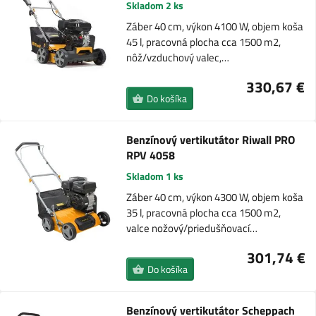
Skladom 2 ks
Záber 40 cm, výkon 4100 W, objem koša
45 l, pracovná plocha cca 1500 m2,
nôž/vzduchový valec,…
330,67 €
Do košíka
Benzínový vertikutátor Riwall PRO
RPV 4058
Skladom 1 ks
Záber 40 cm, výkon 4300 W, objem koša
35 l, pracovná plocha cca 1500 m2,
valce nožový/priedušňovací…
301,74 €
Do košíka
Benzínový vertikutátor Scheppach