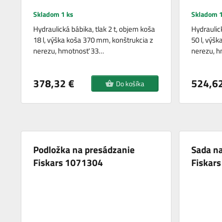
Skladom 1 ks
Skladom 1
Hydraulická bábika, tlak 2 t, objem koša
Hydraulick
18 l, výška koša 370 mm, konštrukcia z
50 l, výš
nerezu, hmotnosť 33…
nerezu, 
378,32 €
524,62
Do košíka
Podložka na presádzanie
Sada na
Fiskars 1071304
Fiskar