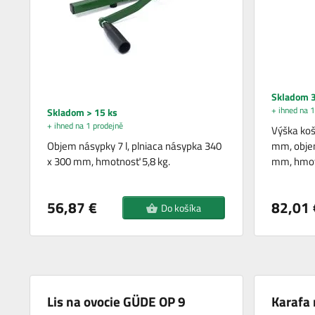
Skladom 3
+ ihned na 1
Skladom > 15 ks
+ ihned na 1 prodejně
Výška ko
Objem násypky 7 l, plniaca násypka 340
mm, objem
x 300 mm, hmotnosť 5,8 kg.
mm, hmot
56,87 €
82,01 
Do košíka
Lis na ovocie GÜDE OP 9
Karafa 