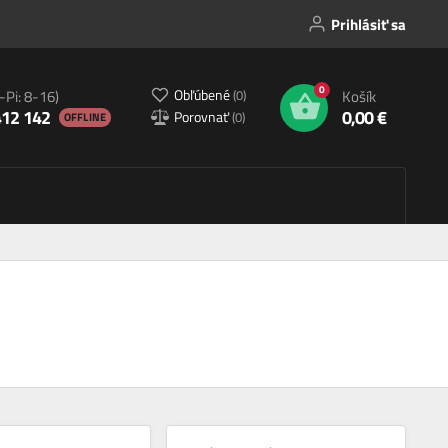
Prihlásiť sa
0
Obľúbené
(
0
)
-Pi: 8-16)
Košík
412 142
0,00 €
Porovnať
(
0
)
OFFLINE