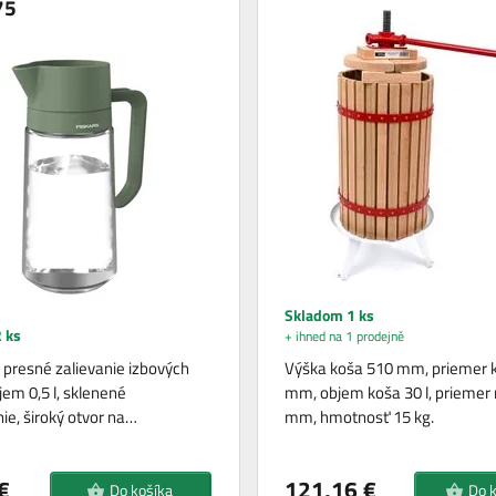
75
Skladom 1 ks
 ks
+ ihned na 1 prodejně
 presné zalievanie izbových
Výška koša 510 mm, priemer 
bjem 0,5 l, sklenené
mm, objem koša 30 l, priemer
ie, široký otvor na…
mm, hmotnosť 15 kg.
€
121,16 €
Do košíka
Do 