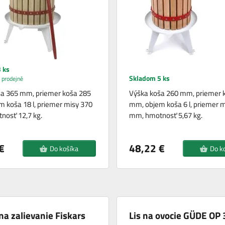
 ks
Skladom 5 ks
 prodejně
ša 365 mm, priemer koša 285
Výška koša 260 mm, priemer 
 koša 18 l, priemer misy 370
mm, objem koša 6 l, priemer 
nosť 12,7 kg.
mm, hmotnosť 5,67 kg.
€
48,22 €
Do košíka
Do k
na zalievanie Fiskars
Lis na ovocie GÜDE OP 