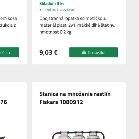
Skladom 3 ks
+ ihned na 2 prodejnách
bjem koša
Obojstranná lopatka so metličkou,
rukcia z
materiál plast, 2v1, mäkké dlhé štetiny,
hmotnosť 0,2 kg.
9,03 €
košíka
Do košíka
Stanica na množenie rastlín
776
Fiskars 1080912