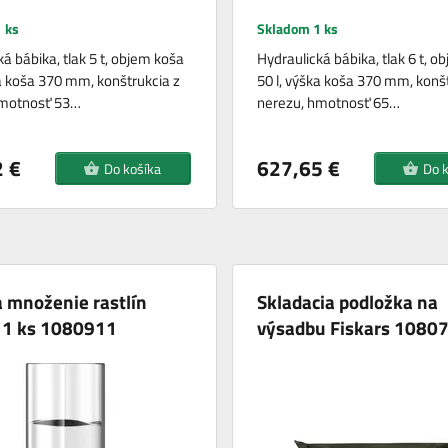
 ks
Skladom 1 ks
á bábika, tlak 5 t, objem koša
Hydraulická bábika, tlak 6 t, o
ka koša 370 mm, konštrukcia z
50 l, výška koša 370 mm, konšt
hmotnosť 53…
nerezu, hmotnosť 65…
 €
627,65 €
Do košíka
Do 
 množenie rastlín
Skladacia podložka na
s 1 ks 1080911
výsadbu Fiskars 1080