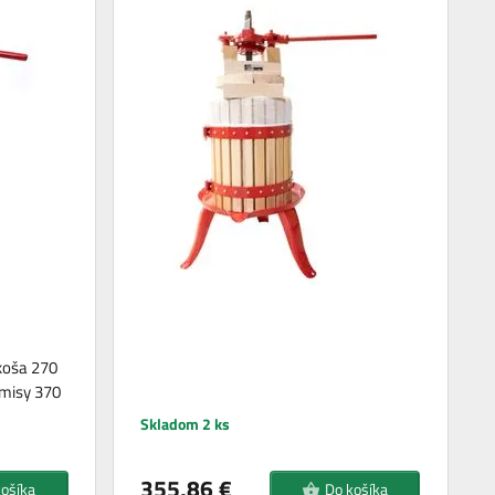
koša 270
 misy 370
Skladom 2 ks
355,86 €
košíka
Do košíka