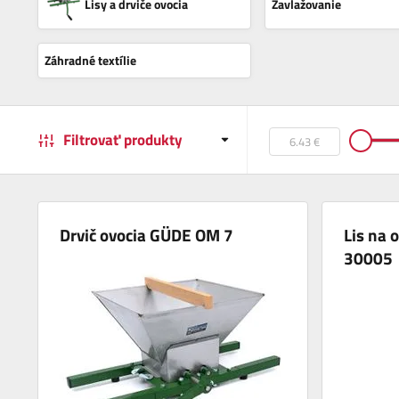
Lisy a drviče ovocia
Zavlažovanie
Záhradné textílie
Filtrovať produkty
Drvič ovocia GÜDE OM 7
Lis na 
30005