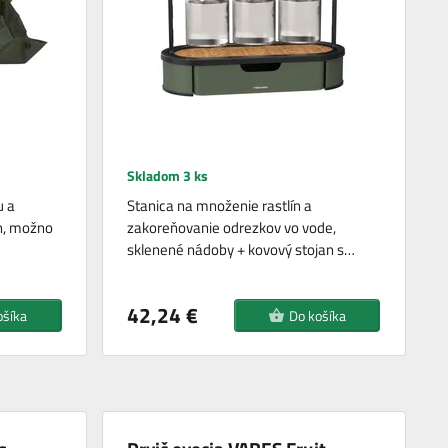
Skladom 3 ks
u a
Stanica na množenie rastlín a
n, možno
zakoreňovanie odrezkov vo vode,
sklenené nádoby + kovový stojan s…
42,24 €
ošíka
Do košíka