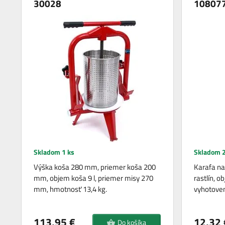
30028
10807
Skladom 1 ks
Skladom 2
Výška koša 280 mm, priemer koša 200
Karafa na
mm, objem koša 9 l, priemer misy 270
rastlín, o
mm, hmotnosť 13,4 kg.
vyhotoven
113,95 €
12,32 
Do košíka