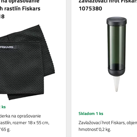
 na oprašovanie
Zavlažovací hrot Fiskar
h rastlín Fiskars
1075380
18
 ks
Skladom 1 ks
utierka na oprašovanie
astlín, rozmer 18 x 55 cm,
Zavlažovací hrot Fiskars, obje
65 g.
hmotnosť 0,2 kg.