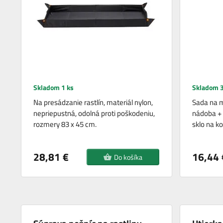
Skladom 1 ks
Skladom 3
Na presádzanie rastlín, materiál nylon,
Sada na m
nepriepustná, odolná proti poškodeniu,
nádoba + 
rozmery 83 x 45 cm.
sklo na k
28,81 €
16,44 
Do košíka