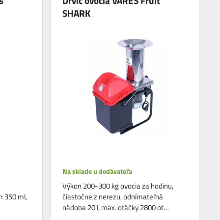
s
Drvič ovocia VARES Fruit
SHARK
Na sklade u dodávateľa
Výkon 200-300 kg ovocia za hodinu,
m 350 ml,
čiastočne z nerezu, odnímateľná
nádoba 20 l, max. otáčky 2800 ot…