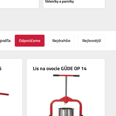
Skleníky a parníky
 podľa:
Odporúčame
Nejdrahšie
Nejlevnější
6
Lis na ovocie GÜDE OP 14