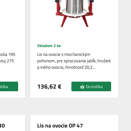
Skladom 2 ks
koša 195
Lis na ovocie s mechanickým
misy 275
pohonom, pre spracovanie jabĺk, hrušiek
a iného ovocia, hmotnosť 20,2…
136,62 €
ošíka
Do košíka
30
Lis na ovocie OP 47