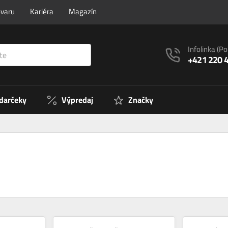
ovaru
Kariéra
Magazín
Infolinka
(Po
+421 220 
 darčeky
Výpredaj
Značky