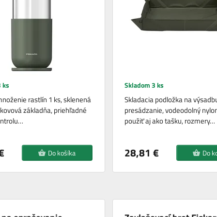
 ks
Skladom 3 ks
noženie rastlín 1 ks, sklenená
Skladacia podložka na výsadb
kovová základňa, priehľadné
presádzanie, vodeodolný nylo
ontrolu…
použiť aj ako tašku, rozmery…
€
28,81 €
Do košíka
Do k