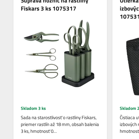
Súprava nožníc na rastliny
Utierka
Fiskars 3 ks 1075317
izbovýc
10753
Skladom 3 ks
Skladom 2
Sada na starostlivosť o rastliny Fiskars,
Čistiaca 
priemer rastlín až 18 mm, obsah balenia
izbových r
3 ks, hmotnosť 0…
hmotnosť 