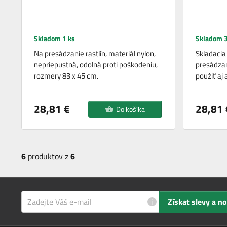
Skladom 1 ks
Skladom 3
Na presádzanie rastlín, materiál nylon,
Skladacia
nepriepustná, odolná proti poškodeniu,
presádzan
rozmery 83 x 45 cm.
použiť aj
28,81 €
28,81 
Do košíka
6
produktov z
6
i
Získat slevy a n