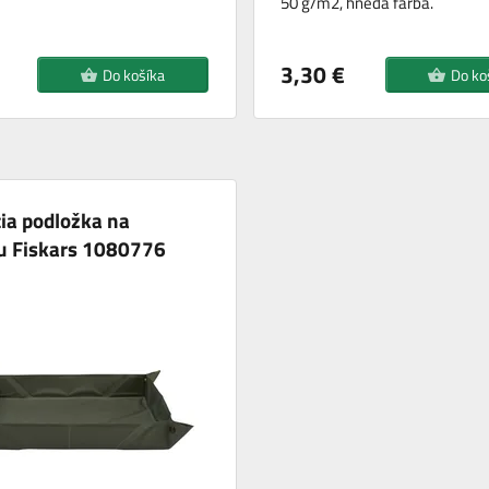
50 g/m2, hnedá farba.
3,30 €
Do košíka
Do ko
ia podložka na
u Fiskars 1080776