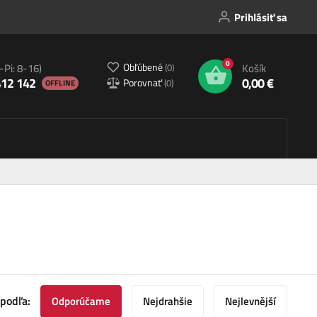
Prihlásiť sa
0
Obľúbené
(
0
)
-Pi: 8-16)
Košík
412 142
0,00 €
Porovnať
(
0
)
OFFLINE
 podľa:
Odporúčame
Nejdrahšie
Nejlevnější