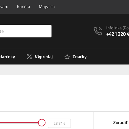
ovaru
Kariéra
Magazín
Infolinka
(Po
+421 220 
 darčeky
Výpredaj
Značky
Zoradiť