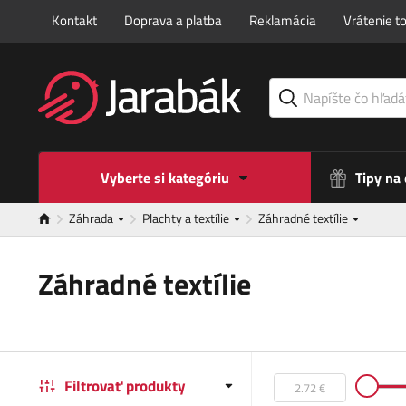
Kontakt
Doprava a platba
Reklamácia
Vrátenie t
Vyberte si kategóriu
Tipy na
Záhrada
Plachty a textílie
Záhradné textílie
Záhradné textílie
Filtrovať produkty