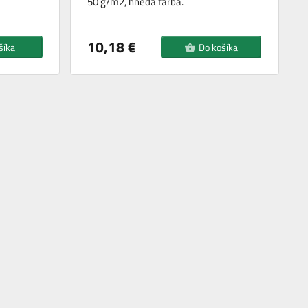
50 g/m2, hnedá farba.
10,18 €
šíka
Do košíka