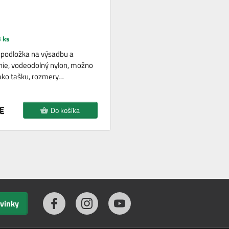
 ks
 podložka na výsadbu a
ie, vodeodolný nylon, možno
 ako tašku, rozmery…
€
Do košíka
ovinky