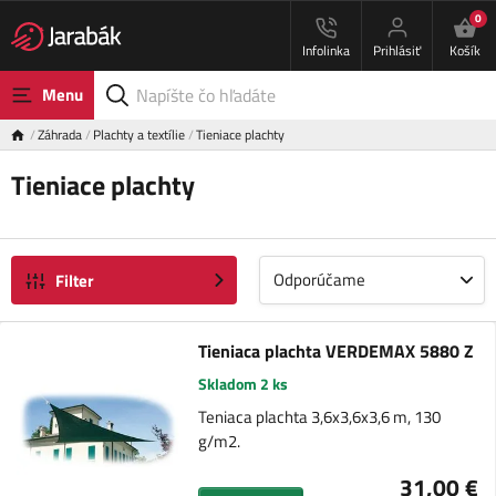
0
Infolinka
Prihlásiť
Košík
Menu
Záhrada
Plachty a textílie
Tieniace plachty
Tieniace plachty
Odporúčame
Filter
Tieniaca plachta VERDEMAX 5880 Z
Skladom 2 ks
Teniaca plachta 3,6x3,6x3,6 m, 130
g/m2.
31,00 €