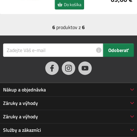
Do košíka
6
produktov z
6
i
Odoberať
Nákup a objednávka
Obchodné podmienky
Záruky a výhody
Doprava a platba
Reklamácia
Záruky a výhody
Predĺžená záruka
Vrátenie tovaru
Prečo nakupovať u nás
Služby a zákazníci
Poškodená zásielka