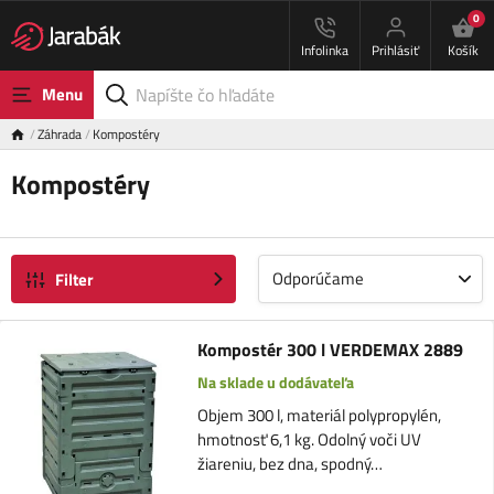
0
Infolinka
Prihlásiť
Košík
Menu
Záhrada
Kompostéry
Kompostéry
Odporúčame
Filter
Kompostér 300 l VERDEMAX 2889
Na sklade u dodávateľa
Objem 300 l, materiál polypropylén,
hmotnosť 6,1 kg. Odolný voči UV
žiareniu, bez dna, spodný…