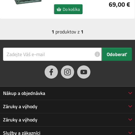
69,00 €
Do košíka
1
produktov z
1
i
Odoberať
Nákup a objednávka
Obchodné podmienky
Záruky a výhody
Doprava a platba
Reklamácia
Záruky a výhody
Predĺžená záruka
Vrátenie tovaru
Prečo nakupovať u nás
Služby a zákazníci