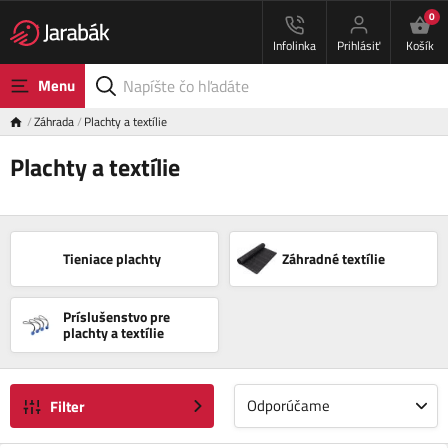
0
Infolinka
Prihlásiť
Košík
Menu
Záhrada
Plachty a textílie
Plachty a textílie
Tieniace plachty
Záhradné textílie
Príslušenstvo pre
plachty a textílie
Odporúčame
Filter