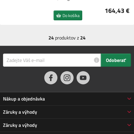
164,43 €
Do košíka
24
produktov z
24
i
Odoberať
Nákup a objednávka
Obchodné podmienky
Záruky a výhody
Doprava a platba
Reklamácia
Záruky a výhody
Predĺžená záruka
Vrátenie tovaru