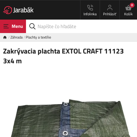
0
Infolinka
Prihlásiť
Košík
Menu
Záhrada
Plachty a textílie
Zakrývacia plachta EXTOL CRAFT 11123
3x4 m