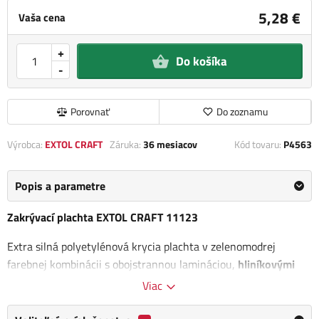
5,28 €
Vaša cena
+
Do košíka
-
Porovnať
Do zoznamu
Výrobca:
EXTOL CRAFT
Záruka:
36 mesiacov
Kód tovaru:
P4563
Popis a parametre
Zakrývací plachta EXTOL CRAFT 11123
Extra silná polyetylénová krycia plachta v zelenomodrej
farebnej kombinácii s obojstrannou lamináciou,
hliníkovými
okami každých 100cm a zosilnenými okrajmi
Viac
Je univerzálnym
pomocníkom pre celoročné použitie.
Plachtu