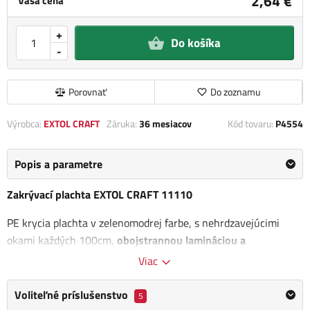
2,64 €
Vaša cena
+
Do košíka
-
Porovnať
Do zoznamu
Výrobca:
EXTOL CRAFT
Záruka:
36 mesiacov
Kód tovaru:
P4554
Popis a parametre
Zakrývací plachta EXTOL CRAFT 11110
PE krycia plachta v zelenomodrej farbe, s nehrdzavejúcimi
okami každých 100cm,
obojstrannou lamináciou a
zosilnenými okrajmi.
5%.
Viac
Je univerzálnym
pomocníkom pre celoročné použitie.
Plachtu
Voliteľné príslušenstvo
5
najviac využijete najmä pri zakrytí záhradného nábytku, auta,