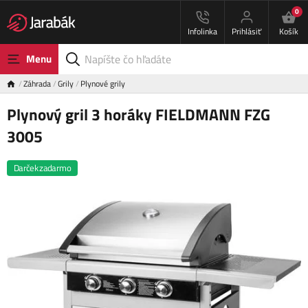
0
Infolinka
Prihlásiť
Košík
Menu
Záhrada
Grily
Plynové grily
Plynový gril 3 horáky FIELDMANN FZG
3005
Darček zadarmo