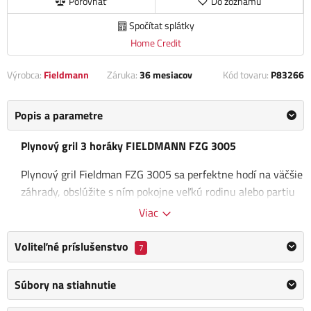
Porovnať
Do zoznamu
Spočítat splátky
Home Credit
Výrobca:
Fieldmann
Záruka:
36 mesiacov
Kód tovaru:
P83266
Popis a parametre
Plynový gril 3 horáky FIELDMANN FZG 3005
Plynový gril Fieldman FZG 3005 sa perfektne hodí na väčšie
záhrady, obslúžite s ním pokojne veľkú rodinu alebo partiu
priateľov. Vďaka štyrom pojazdným kolieskam ho ľahko
Viac
prepravíte tam kam je treba. Ponúka 3 hlavné horáky s
piezoelektrickým zapaľovaním a vlastnú reguláciu teploty.
Voliteľné príslušenstvo
7
Oceníte aj praktické odkladacie plochy, aby ste mali po ruke
všetko potrebné. Rošt a doska je vyrobená z liatiny. Veko,
Súbory na stiahnutie
madlo a dvierka sú zhotovené z nerezu. Ďalšou nespornou