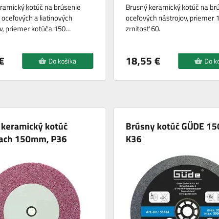
ramický kotúč na brúsenie
Brusný keramický kotúč na br
 oceľových a liatinových
oceľových nástrojov, priemer
v, priemer kotúča 150…
zrnitosť 60.
€
18,55 €
Do košíka
Do k
 keramický kotúč
Brúsny kotúč GÜDE 15
ach 150mm, P36
K36