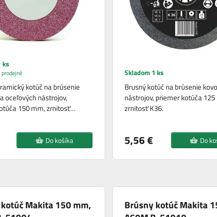
 ks
Skladom 1 ks
 prodejně
ramický kotúč na brúsenie
Brusný kotúč na brúsenie kov
a oceľových nástrojov,
nástrojov, priemer kotúča 12
otúča 150 mm, zrnitosť…
zrnitosť K36.
5,56 €
Do košíka
Do ko
 kotúč Makita 150 mm,
Brúsny kotúč Makita 