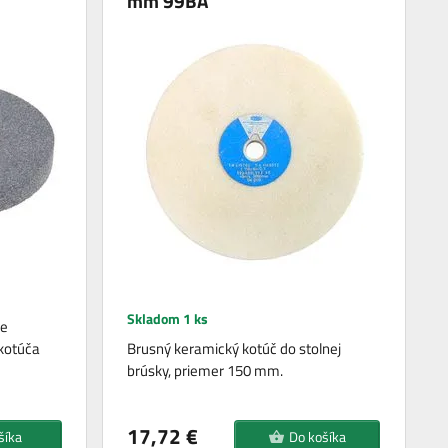
mm 99BA
Skladom 1 ks
ie
 kotúča
Brusný keramický kotúč do stolnej
brúsky, priemer 150 mm.
17,72 €
šíka
Do košíka