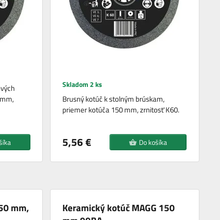
Skladom 2 ks
ových
5 mm,
Brusný kotúč k stolným brúskam,
priemer kotúča 150 mm, zrnitosť K60.
5,56 €
šíka
Do košíka
150 mm,
Keramický kotúč MAGG 150