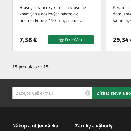
Brusný keramický kotúč na brúsenie
Keramick
kovových a oceľových nástrojov,
dobrusova
priemer kotúča 150 mm, zrnitosť…
kameňa, 
7,38 €
29,34 
Do košíka
15
produktov z
15
i
Získat slevy a n
Nákup a objednávka
Záruky a výhody