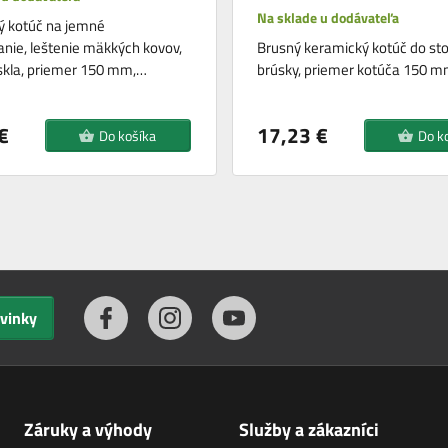
Na sklade u dodávateľa
ý kotúč na jemné
nie, leštenie mäkkých kovov,
Brusný keramický kotúč do sto
skla, priemer 150 mm,…
brúsky, priemer kotúča 150 m
€
17,23 €
Do košíka
Do k
ovinky
Záruky a výhody
Služby a zákazníci