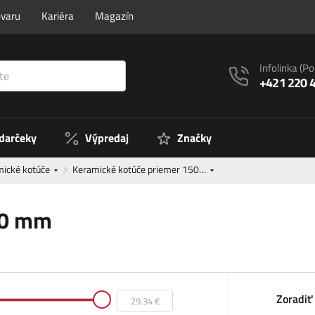
ovaru
Kariéra
Magazín
Infolinka
(Po
+421 220 
 darčeky
Výpredaj
Značky
mické kotúče
Keramické kotúče priemer 150…
50 mm
Zoradiť