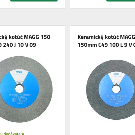
cký kotúč MAGG 150
Keramický kotúč MAG
 240 J 10 V 09
150mm C49 100 L 9 V 
 u dodávateľa