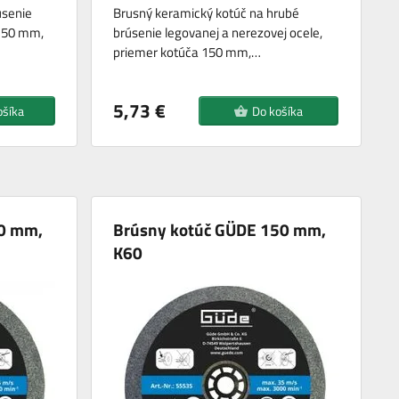
úsenie
Brusný keramický kotúč na hrubé
 150 mm,
brúsenie legovanej a nerezovej ocele,
priemer kotúča 150 mm,…
5,73 €
ošíka
Do košíka
0 mm,
Brúsny kotúč GÜDE 150 mm,
K60