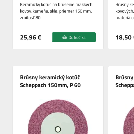
Keramický kotúč na brúsenie mäkkých
Brusný ke
kovov, kameňa, skla, priemer 150 mm,
kovových,
zrnitosť 80.
materiálo
25,96 €
18,50 
Do košíka
Brúsny keramický kotúč
Brúsny
Scheppach 150mm, P 60
Schepp