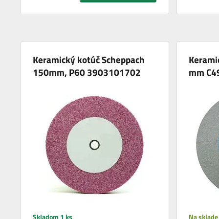
Keramický kotúč Scheppach
Kerami
150mm, P60 3903101702
mm C49
Skladom 1 ks
Na sklade