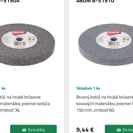
B-51904
A60M B-51910
 ks
Skladom 1 ks
túč na hrubé brúsenie
Brusný kotúč na hrubé brúsen
materiálov, priemer kotúča
kovových materiálov, priemer
rnitosť 36.
150 mm, zrnitosť 60.
9,44 €
Do košíka
Do ko