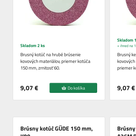
Skladom 1
Skladom 2 ks
+ ihned na 1
Brusný kotúč na hrubé brúsenie
Brusný ke
kovových materiálov, priemer kotúča
kovových 
150 mm, zrnitosť 60.
priemer k
9,07 €
9,07 €
Do košíka
Brúsny kotúč GÜDE 150 mm,
Brúsny