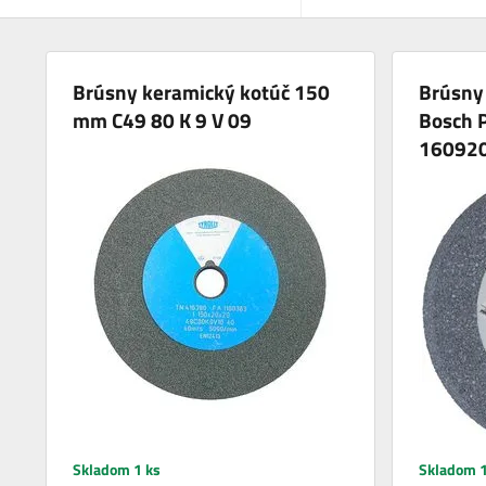
Brúsny keramický kotúč 150
Brúsny
mm C49 80 K 9 V 09
Bosch 
16092
Skladom 1 ks
Skladom 1