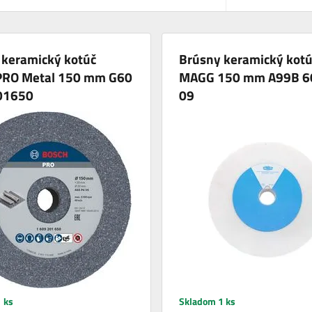
 keramický kotúč
Brúsny keramický kotú
PRO Metal 150 mm G60
MAGG 150 mm A99B 60
01650
09
 ks
Skladom 1 ks