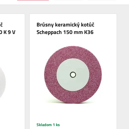
č
Brúsny keramický kotúč
 K 9 V
Scheppach 150 mm K36
Skladom 1 ks