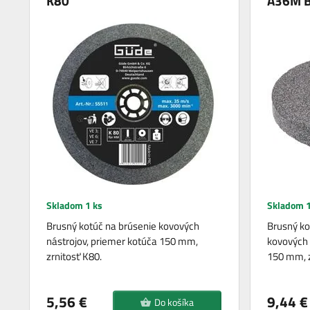
K80
A36M 
Skladom 1 ks
Skladom 1
Brusný kotúč na brúsenie kovových
Brusný ko
nástrojov, priemer kotúča 150 mm,
kovových 
zrnitosť K80.
150 mm, z
5,56 €
9,44 €
Do košíka