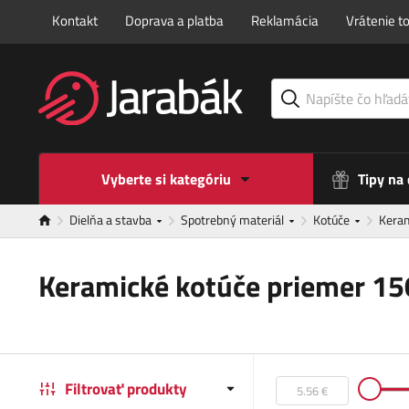
Kontakt
Doprava a platba
Reklamácia
Vrátenie t
Vyberte si kategóriu
Tipy na
Dielňa a stavba
Spotrebný materiál
Kotúče
Kera
Keramické kotúče priemer 1
Filtrovať produkty