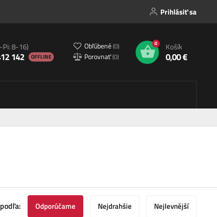
Prihlásiť sa
0
Obľúbené
(
0
)
-Pi: 8-16)
Košík
412 142
0,00 €
Porovnať
(
0
)
OFFLINE
 podľa:
Odporúčame
Nejdrahšie
Nejlevnější