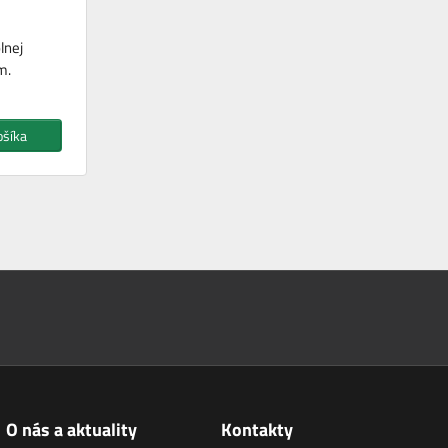
lnej
m.
ošíka
O nás a aktuality
Kontakty