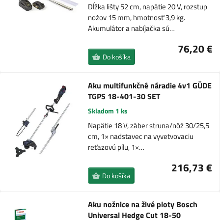
Dĺžka lišty 52 cm, napätie 20 V, rozstup
nožov 15 mm, hmotnosť 3,9 kg.
Akumulátor a nabíjačka sú…
76,20 €
Do košíka
Aku multifunkčné náradie 4v1 GÜDE
TGPS 18-401-30 SET
Skladom 1 ks
Napätie 18 V, záber struna/nôž 30/25,5
cm, 1× nadstavec na vyvetvovaciu
reťazovú pílu, 1×…
216,73 €
Do košíka
Aku nožnice na živé ploty Bosch
Universal Hedge Cut 18-50