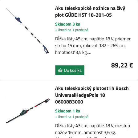
Aku teleskopické nožnice na živý
plot GÜDE HST 18-201-05
Skladom 3 ks
+ ihned na 1 prodejně
Dĺžka lišty 45 cm, napätie 18 V, priemer
strihu 15 mm, rukoväť 182 - 265 cm,
hmotnosť 3,5 kg.…
89,22 €
Do košíka
Aku teleskopický plotostrih Bosch
UniversalHedgePole 18
06008B3000
Skladom 1 ks
+ ihned na 1 prodejně
Dĺžka lišty 43 cm, napätie 18 V, rozstup
nožov 16 mm, hmotnosť 3,6 kg.