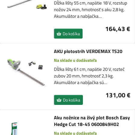
Dĺžka lišty 55 cm, napätie 18 V, rozstup
nožov 24 mm, hmotnosť s aku 2,8 kg.
Akumulátor a nabíjačka…
164,43 €
Do košíka
AKU plotostrih VERDEMAX TS20
Na sklade u dodávateľa
Dĺžka lišty 61 cm, napätie 20 V, rozteč
zubov 20 mm, hmotnosť 2,3 kg.
Akumulátor a nabíjačka sú…
131,00 €
Do košíka
Aku nožnice na živý plot Bosch Easy
Hedge Cut 18-45 0600849H02
Na sklade u dodávateľa