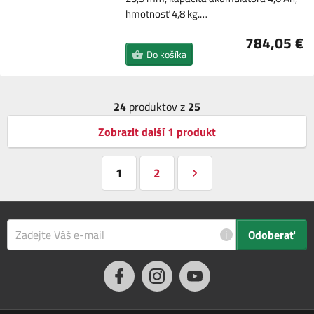
hmotnosť 4,8 kg.…
784,05 €
Do košíka
24
produktov z
25
Zobrazit další 1 produkt
1
2
i
Odoberať