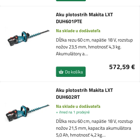
Aku plotostrih Makita LXT
DUH601PTE
Na sklade u dodávateľa
Dĺžka rezu 60 cm, napätie 18 V, rozstup
nožov 23,5 mm, hmotnosť 4,3 kg.
Akumulátory a…
572,59 €
Do košíka
Aku plotostrih Makita LXT
DUH602RT
Na sklade u dodávateľa
+ ihned na 1 prodejně
Dĺžka rezu 60 cm, napätie 18 V, rozstup
nožov 21,5 mm, kapacita akumulátora
5,0 Ah, hmotnosť 4,2 kg…