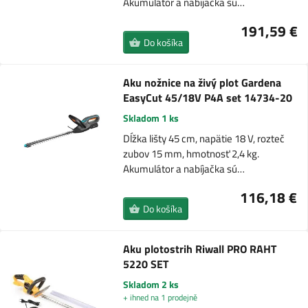
Akumulátor a nabíjačka sú…
191,59 €
Do košíka
Aku nožnice na živý plot Gardena
EasyCut 45/18V P4A set 14734-20
Skladom 1 ks
Dĺžka lišty 45 cm, napätie 18 V, rozteč
zubov 15 mm, hmotnosť 2,4 kg.
Akumulátor a nabíjačka sú…
116,18 €
Do košíka
Aku plotostrih Riwall PRO RAHT
5220 SET
Skladom 2 ks
+ ihned na 1 prodejně