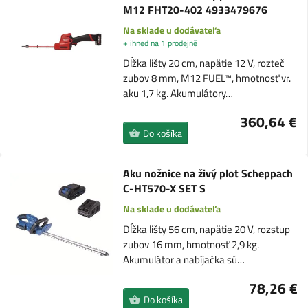
M12 FHT20-402 4933479676
Na sklade u dodávateľa
+ ihned na 1 prodejně
Dĺžka lišty 20 cm, napätie 12 V, rozteč
zubov 8 mm, M12 FUEL™, hmotnosť vr.
aku 1,7 kg. Akumulátory…
360,64 €
Do košíka
Aku nožnice na živý plot Scheppach
C-HT570-X SET S
Na sklade u dodávateľa
Dĺžka lišty 56 cm, napätie 20 V, rozstup
zubov 16 mm, hmotnosť 2,9 kg.
Akumulátor a nabíjačka sú…
78,26 €
Do košíka