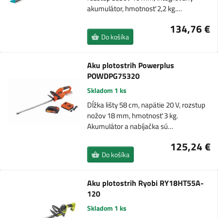
akumulátor, hmotnosť 2,2 kg.…
134,76 €
Do košíka
Aku plotostrih Powerplus
POWDPG75320
Skladom 1 ks
Dĺžka lišty 58 cm, napätie 20 V, rozstup
nožov 18 mm, hmotnosť 3 kg.
Akumulátor a nabíjačka sú…
125,24 €
Do košíka
Aku plotostrih Ryobi RY18HT55A-
120
Skladom 1 ks