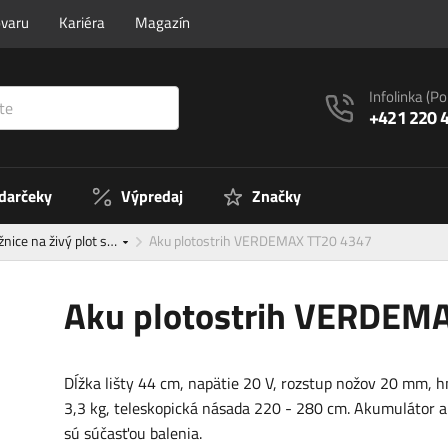
ovaru
Kariéra
Magazín
Infolinka
(Po
+421 220 
 darčeky
Výpredaj
Značky
nice na živý plot s…
Aku plotostrih VERDEMAX TT20 4347
Aku plotostrih VERDEM
Dĺžka lišty 44 cm, napätie 20 V, rozstup nožov 20 mm, 
3,3 kg, teleskopická násada 220 - 280 cm. Akumulátor a
sú súčasťou balenia.