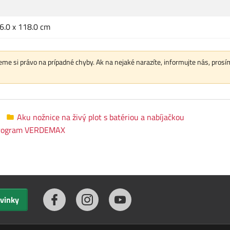
16.0 x 118.0 cm
me si právo na prípadné chyby. Ak na nejaké narazíte, informujte nás, prosí
Aku nožnice na živý plot s batériou a nabíjačkou
rogram VERDEMAX
ovinky