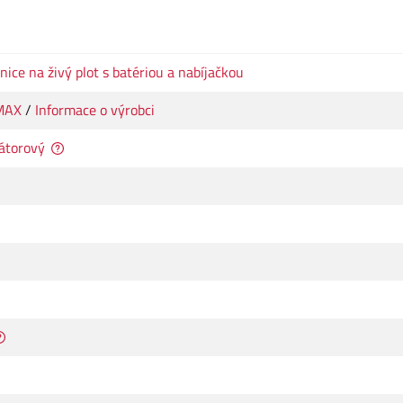
ice na živý plot s batériou a nabíjačkou
MAX
/
Informace o výrobci
átorový