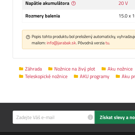
Napätie akumulátora
20 V
Rozmery balenia
15.0 x 
Popis tohto produktu bol preložený automaticky, vyhradzuje
mailom:
info@jarabak.sk
. Pôvodná verzia
tu
.
Záhrada
Nožnice na živý plot
Aku nožnice
Teleskopické nožnice
AKU programy
Aku p
i
Získat slevy a n