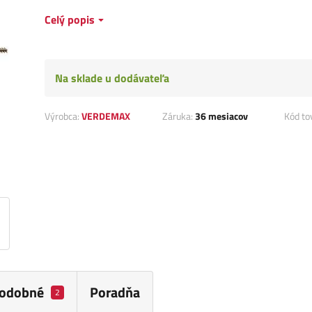
Celý popis
Na sklade u dodávateľa
Výrobca:
VERDEMAX
Záruka:
36 mesiacov
Kód to
odobné
Poradňa
2