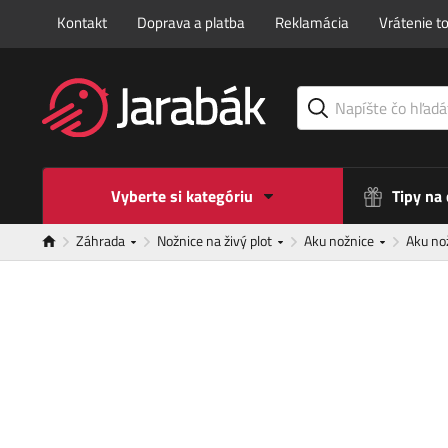
Kontakt
Doprava a platba
Reklamácia
Vrátenie t
Vyberte si kategóriu
Tipy na
Záhrada
Nožnice na živý plot
Aku nožnice
Aku nož