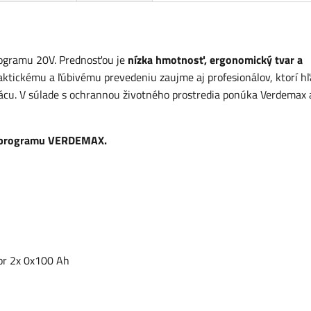
ogramu 20V. Prednosťou je
nízka hmotnosť, ergonomický tvar a
aktickému a ľúbivému prevedeniu zaujme aj profesionálov, ktorí h
rácu. V súlade s ochrannou životného prostredia ponúka Verdemax
 programu VERDEMAX
.
or 2x 0x100 Ah