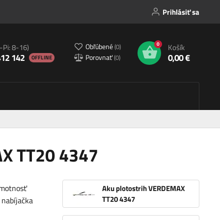
Prihlásiť sa
0
Obľúbené
(
0
)
-Pi: 8-16)
Košík
412 142
0,00 €
Porovnať
(
0
)
OFFLINE
AX TT20 4347
hmotnosť
Aku plotostrih VERDEMAX
TT20 4347
 nabíjačka