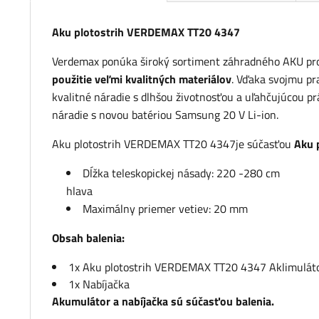
Aku plotostrih VERDEMAX TT20 4347
Verdemax ponúka široký sortiment záhradného AKU pr
použitie veľmi kvalitných materiálov
. Vďaka svojmu pr
kvalitné náradie s dlhšou životnosťou a uľahčujúcou p
náradie s novou batériou Samsung 20 V Li-ion.
Aku plotostrih VERDEMAX TT20 4347je súčasťou
Aku
Dĺžka teleskopickej násady: 220 -280 cm
hlava
Maximálny priemer vetiev: 20 mm
Obsah balenia:
1x Aku plotostrih VERDEMAX TT20 4347 Aklimulát
1x Nabíjačka
Akumulátor a nabíjačka sú súčasťou balenia.