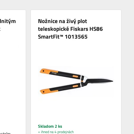
vlnitým
Nožnice na živý plot
k
teleskopické Fiskars HS86
SmartFit™ 1013565
Skladom 2 ks
+ ihned na 4 prodejnách
ostrím,