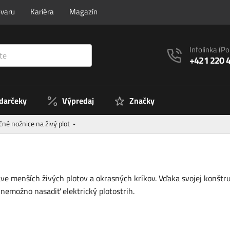
ovaru
Kariéra
Magazín
Infolinka
(Po
+421 220 
 darčeky
Výpredaj
Značky
čné nožnice na živý plot
ave menších živých plotov a okrasných kríkov. Vďaka svojej konštruk
 nemožno nasadiť elektrický plotostrih.