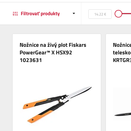
Filtrovať produkty
Nožnice na živý plot Fiskars
Nožnice
PowerGear™ X HSX92
telesk
1023631
KRTGR