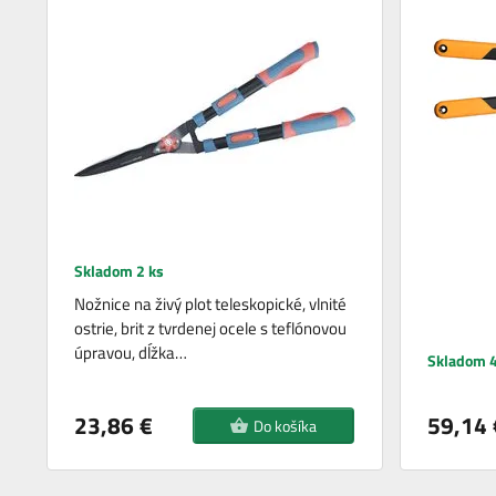
Skladom 2 ks
Nožnice na živý plot teleskopické, vlnité
ostrie, brit z tvrdenej ocele s teflónovou
úpravou, dĺžka…
Skladom 4
23,86 €
59,14 
Do košíka