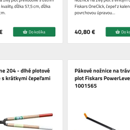
kvality, dĺžka 57,5 ​​cm, dĺžka
Fiskars OneClick, čepeľ z kalen
 cm.
povrchovou úpravou…
€
40,80 €
Do košíka
Do k
e 204 - dlhé plotové
Pákové nožnice na tráv
 s krátkymi čepeľami
plot Fiskars PowerLev
1001565