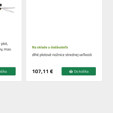
plot,
Na sklade u dodávateľa
vy, max.
dlhé plotové nožnice strednej veľkosti
107,11 €
ošíka
Do košíka