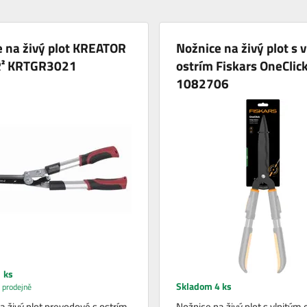
 na živý plot KREATOR
Nožnice na živý plot s 
² KRTGR3021
ostrím Fiskars OneClic
1082706
 ks
Skladom 4 ks
 prodejně
a živý plot prevodové s ostrím
Nožnice na živý plot s vlnitým 