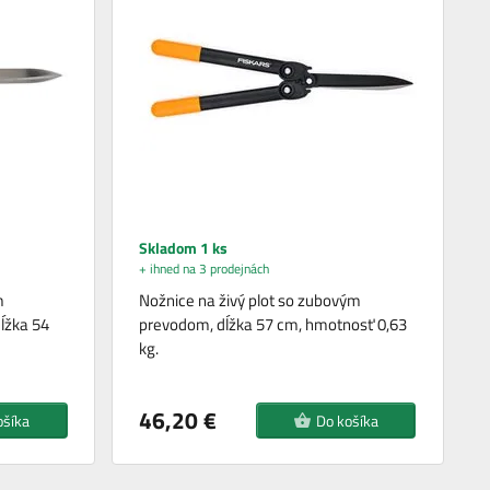
Skladom 1 ks
+ ihned na 3 prodejnách
m
Nožnice na živý plot so zubovým
ĺžka 54
prevodom, dĺžka 57 cm, hmotnosť 0,63
kg.
46,20 €
ošíka
Do košíka