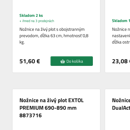
Skladom 2 ks
Skladom 1
+ ihned na 3 prodejnách
Nožnice na živý plot s obojstranným
Nožnice na
prevodom, dĺžka 63 cm, hmotnosť 0,8
nastavení
kg.
dĺžka ostr
51,60 €
23,08 
Do košíka
Nožnice na živý plot EXTOL
Nožnice
PREMIUM 690-890 mm
DualAc
8873716