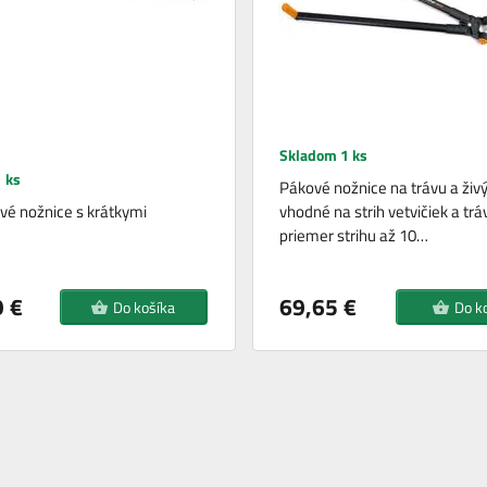
Skladom 1 ks
 ks
Pákové nožnice na trávu a živý 
ové nožnice s krátkymi
vhodné na strih vetvičiek a trá
priemer strihu až 10…
 €
69,65 €
Do košíka
Do k