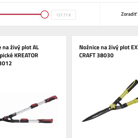
Zoradiť
 na živý plot AL
Nožnice na živý plot E
opické KREATOR
CRAFT 38030
3012