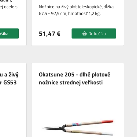
ej ocele s
Nožnice na živý plot teleskopické, dĺžka
67,5 - 92,5 cm, hmotnosť 1,2 kg.
51,47 €
ošíka
Do košíka
u a živý
Okatsune 205 - dlhé plotové
er GS53
nožnice strednej veľkosti