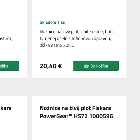
Skladom 1 ks
Nožnice na živý plot, vlnité ostrie, brit z
ostrím,
tvrdenej ocele s teflónovou úpravou,
dĺžka ostrie 205…
20,40 €
ošíka
Do košíka
skars
Nožnice na živý plot Fiskars
PowerGear™ HS72 1000596