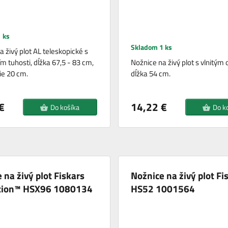
 ks
Skladom 1 ks
 živý plot AL teleskopické s
m tuhosti, dĺžka 67,5 - 83 cm,
Nožnice na živý plot s vlnitým 
ie 20 cm.
dĺžka 54 cm.
€
14,22 €
Do košíka
Do k
 na živý plot Fiskars
Nožnice na živý plot Fi
tion™ HSX96 1080134
HS52 1001564