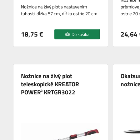
Nožnice na živý plot s nastavením
prémiovej 
tuhosti, dĺžka 57 cm, dĺžka ostrie 20 cm.
ostrie 20
18,75 €
24,64 
Do košíka
Nožnice na živý plot
Okatsun
teleskopické KREATOR
nožnice
POWER² KRTGR3022