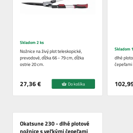
Skladom 2 ks
Skladom 1
Nožnice na živý plot teleskopické,
prevodové, dĺžka 66 - 79 cm, dĺžka
dlhé plot
ostrie 20 cm.
čepeľami
27,36 €
102,99
Do košíka
Okatsune 230 - dlhé plotové
nožnice s veľkými čepeľami