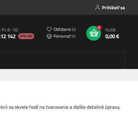
Prihlásiť sa
0
Obľúbené
(
0
)
-Pi: 8-16)
Košík
412 142
0,00 €
Porovnať
(
0
)
OFFLINE
cii sa skvele hodí na tvarovanie a ďalšie detailné úpravy.