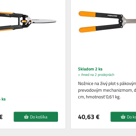
Skladom 2 ks
+ ihned na 2 prodejnách
Nožnice na živý plot s pákový
prevodovým mechanizmom, d
cm, hmotnosť 0,61 kg.
 ks
€
40,63 €
Do košíka
Do k