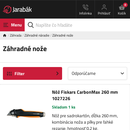
0
Infolinka
Prihlásiť
Košík
Menu
Záhrada
Záhradné náradie
Záhradné nože
Záhradné nože
Odporúčame
Filter
Nôž Fiskars CarbonMax 260 mm
1027226
Skladom 1 ks
Nôž pre sadrokartón, dĺžka 260 mm,
kombinácia noža a pílky pre ľahké
rezanie, hmotnosť 0,2 kg.