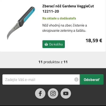
Zberací nôž Gardena VeggieCut
12211-20
Na sklade u dodávateľa
Nôž vhodný na zber, čistenie a
okrajovanie zeleniny a šalátu.
18,59 €
Do košíka
11
produktov z
11
i
Odoberať