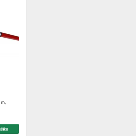
3 m,
ošíka