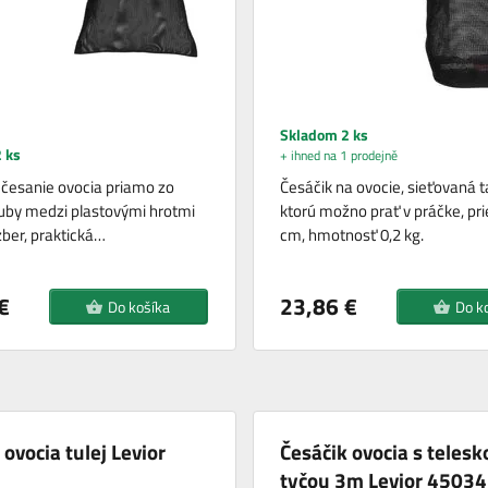
Skladom 2 ks
 ks
+ ihned na 1 prodejně
česanie ovocia priamo zo
Česáčik na ovocie, sieťovaná t
uby medzi plastovými hrotmi
ktorú možno prať v práčke, pr
zber, praktická…
cm, hmotnosť 0,2 kg.
€
23,86 €
Do košíka
Do k
 ovocia tulej Levior
Česáčik ovocia s teles
tyčou 3m Levior 45034