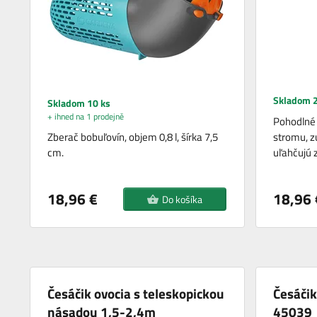
Skladom 2
Skladom 10 ks
+ ihned na 1 prodejně
Pohodlné 
Zberač bobuľovín, objem 0,8 l, šírka 7,5
stromu, z
cm.
uľahčujú 
18,96 €
18,96 
Do košíka
Česáčik ovocia s teleskopickou
Česáčik
násadou 1,5-2,4m
45039