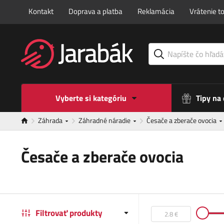
Kontakt
Doprava a platba
Reklamácia
Vrátenie t
Vyberte si kategóriu
Tipy na
Záhrada
Záhradné náradie
Česače a zberače ovocia
Česače a zberače ovocia
Filtrovať produkty