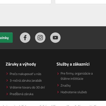
ovinky
Záruky a výhody
Služby a zákazníci
Pre firmy, organizácie a
Prečo nakupovať u nás
štátne inštitúcie
3-ročná záruka Jarabák
Značky
Vrátenie tovaru do 30 dní
Hodnotenie služieb
Predĺžená záruka