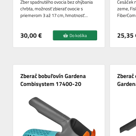
Zber spadnutého ovocia bez ohýbania
Česáček n
chrbta, možnosť zbierať ovocie s
zeme, Fis
priemerom 3 až 17 cm, hmotnosť…
FiberCom
30,00 €
25,35 
Do košíka
Zberač bobuľovín Gardena
Zberač
Combisystem 17400-20
Garden