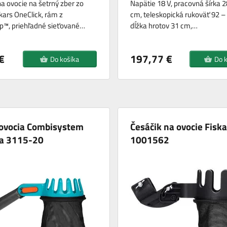
a ovocie na šetrný zber zo
Napätie 18 V, pracovná šírka 2
kars OneClick, rám z
cm, teleskopická rukoväť 92 –
p™, priehľadné sieťované…
dĺžka hrotov 31 cm,…
€
197,77 €
Do košíka
Do 
 ovocia Combisystem
Česáčik na ovocie Fiska
a 3115-20
1001562