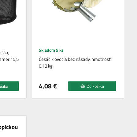
Skladom 5 ks
aška,
iemer 15,5
Česáčik ovocia bez násady, hmotnosť
0,18 kg.
4,08 €
ošíka
Do košíka
kopickou