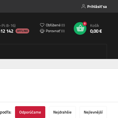
Prihlásiť sa
0
Obľúbené
(
0
)
-Pi: 8-16)
Košík
412 142
0,00 €
Porovnať
(
0
)
OFFLINE
 podľa:
Odporúčame
Nejdrahšie
Nejlevnější