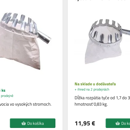
Na sklade u dodávateľa
+ ihned na 2 prodejnách
 ks
 prodejně
Dĺžka rozpätia tyče od 1,7 do 
vocia vo vysokých stromoch.
hmotnosť 0,83 kg.
11,95 €
Do košíka
Do k