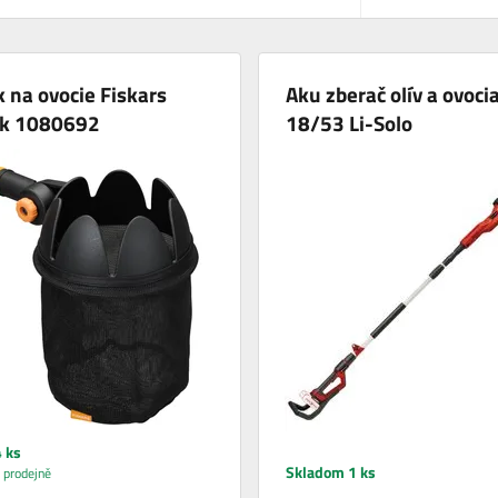
 na ovocie Fiskars
Aku zberač olív a ovoci
ck 1080692
18/53 Li-Solo
 ks
Skladom 1 ks
 prodejně