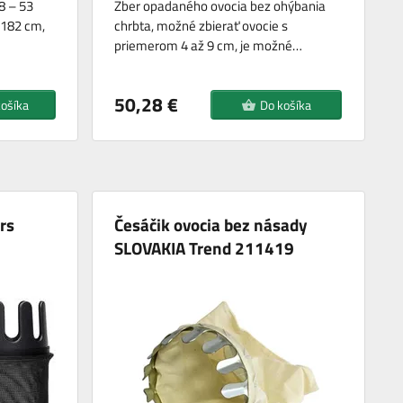
8 – 53
Zber opadaného ovocia bez ohýbania
 182 cm,
chrbta, možné zbierať ovocie s
priemerom 4 až 9 cm, je možné…
50,28 €
košíka
Do košíka
rs
Česáčik ovocia bez násady
SLOVAKIA Trend 211419