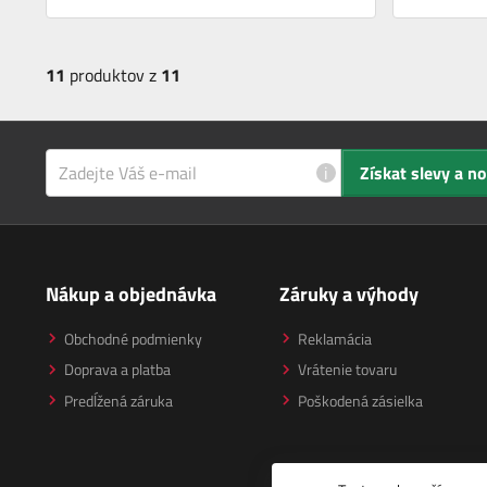
11
produktov z
11
i
Získat slevy a n
Nákup a objednávka
Záruky a výhody
Obchodné podmienky
Reklamácia
Doprava a platba
Vrátenie tovaru
Predĺžená záruka
Poškodená zásielka