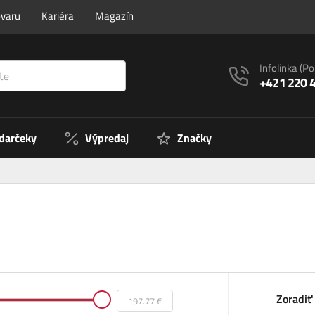
ovaru
Kariéra
Magazín
Infolinka
(Po
+421 220 
 darčeky
Výpredaj
Značky
Zoradiť