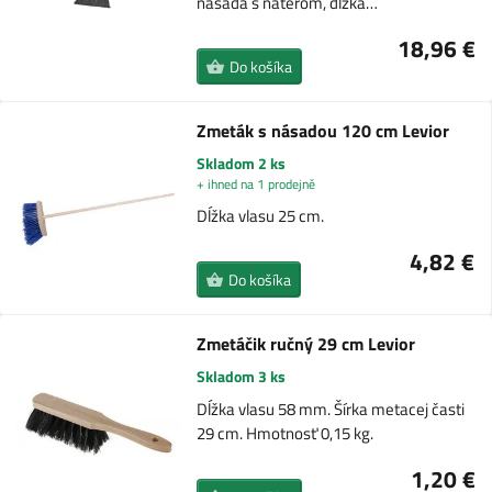
násada s náterom, dĺžka…
18,96 €
Do košíka
Zmeták s násadou 120 cm Levior
Skladom 2 ks
+ ihned na 1 prodejně
Dĺžka vlasu 25 cm.
4,82 €
Do košíka
Zmetáčik ručný 29 cm Levior
Skladom 3 ks
Dĺžka vlasu 58 mm. Šírka metacej časti
29 cm. Hmotnosť 0,15 kg.
1,20 €