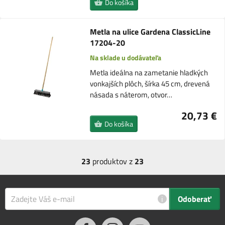
Do košíka
Metla na ulice Gardena ClassicLine
17204-20
Na sklade u dodávateľa
Metla ideálna na zametanie hladkých
vonkajších plôch, šírka 45 cm, drevená
násada s náterom, otvor…
20,73 €
Do košíka
23
produktov z
23
i
Odoberať