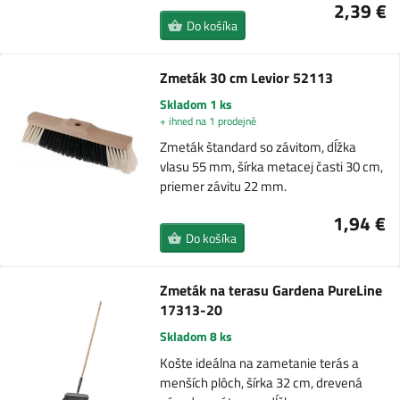
2,39 €
Do košíka
Zmeták 30 cm Levior 52113
Skladom 1 ks
+ ihned na 1 prodejně
Zmeták štandard so závitom, dĺžka
vlasu 55 mm, šírka metacej časti 30 cm,
priemer závitu 22 mm.
1,94 €
Do košíka
Zmeták na terasu Gardena PureLine
17313-20
Skladom 8 ks
Košte ideálna na zametanie terás a
menších plôch, šírka 32 cm, drevená