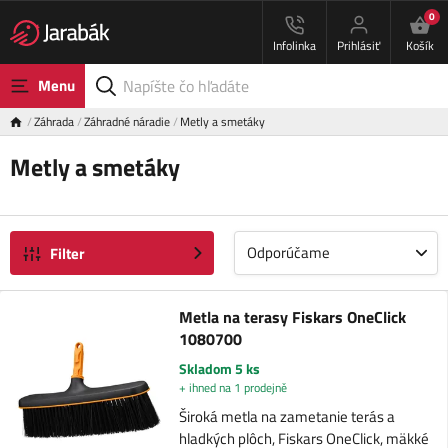
0
Infolinka
Prihlásiť
Košík
Menu
Záhrada
Záhradné náradie
Metly a smetáky
Metly a smetáky
Odporúčame
Filter
Metla na terasy Fiskars OneClick
1080700
Skladom 5 ks
+ ihned na 1 prodejně
Široká metla na zametanie terás a
hladkých plôch, Fiskars OneClick, mäkké