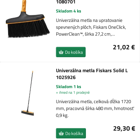
1080701
Skladom 4 ks
Univerzálna metla na upratovanie
spevnených plôch, Fiskars OneClick,
PowerClean™, šírka 27,2 cm,…
21,02 €
Do košíka
Univerzálna metla Fiskars Solid L
1025926
Skladom 1 ks
+ ihned na 1 prodejně
Univerzálna metla, celková dĺžka 1720
mm, pracovná šírka 480 mm, hmotnosť
0,9 kg.
29,30 €
Do košíka