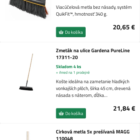
Viacúčelová metla bez násady, systém
QuikFit™, hmotnosť 340 g.
20,65 €
Do košíka
Zmeták na ulice Gardena PureLine
17311-20
Skladom 4 ks
+ ihned na 1 prodejně
Košte ideálna na zametanie hladkých
vonkajších plôch, šírka 45 cm, drevená
násada s náterom, dĺžka…
21,84 €
Do košíka
Cirková metla 5x prešívaná MAGG
110048