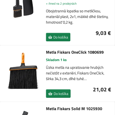
+ ihned na 2 prodejnách
Obojstranná lopatka so metličkou,
materiál plast, 2v1, mäkké dlhé štetiny,
hmotnosť 0,2 kg.
9,03 €
Do košíka
Metla Fiskars OneClick 1080699
Skladom 1 ks
Úzka metla na upratovanie hrubých
nečistôt v exteriéri, Fiskars OneClick,
šírka 34,3 cm, dlhé tuhé…
21,02 €
Do košíka
Metla Fiskars Solid M 1025930