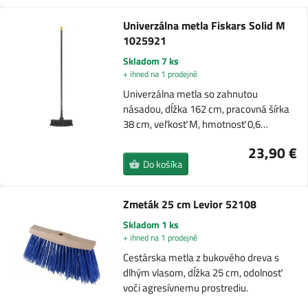
Univerzálna metla Fiskars Solid M
1025921
Skladom 7 ks
+ ihned na 1 prodejně
Univerzálna metla so zahnutou
násadou, dĺžka 162 cm, pracovná šírka
38 cm, veľkosť M, hmotnosť 0,6…
23,90 €
Do košíka
Zmeták 25 cm Levior 52108
Skladom 1 ks
+ ihned na 1 prodejně
Cestárska metla z bukového dreva s
dlhým vlasom, dĺžka 25 cm, odolnosť
voči agresívnemu prostrediu.