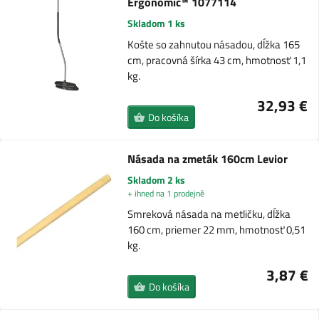
Ergonomic™ 1077114
Skladom 1 ks
Košte so zahnutou násadou, dĺžka 165
cm, pracovná šírka 43 cm, hmotnosť 1,1
kg.
32,93 €
Do košíka
Násada na zmeták 160cm Levior
Skladom 2 ks
+ ihned na 1 prodejně
Smreková násada na metličku, dĺžka
160 cm, priemer 22 mm, hmotnosť 0,51
kg.
3,87 €
Do košíka