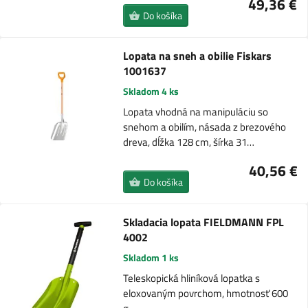
49,36 €
Do košíka
Lopata na sneh a obilie Fiskars
1001637
Skladom 4 ks
Lopata vhodná na manipuláciu so
snehom a obilím, násada z brezového
dreva, dĺžka 128 cm, šírka 31…
40,56 €
Do košíka
Skladacia lopata FIELDMANN FPL
4002
Skladom 1 ks
Teleskopická hliníková lopatka s
eloxovaným povrchom, hmotnosť 600