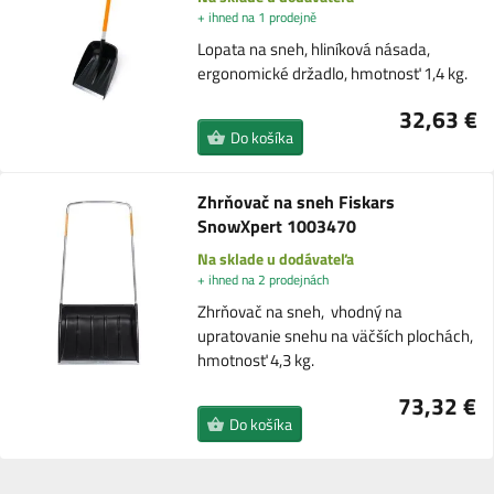
+ ihned na 1 prodejně
Lopata na sneh, hliníková násada,
ergonomické držadlo, hmotnosť 1,4 kg.
32,63 €
Do košíka
Zhrňovač na sneh Fiskars
SnowXpert 1003470
Na sklade u dodávateľa
+ ihned na 2 prodejnách
Zhrňovač na sneh, vhodný na
upratovanie snehu na väčších plochách,
hmotnosť 4,3 kg.
73,32 €
Do košíka