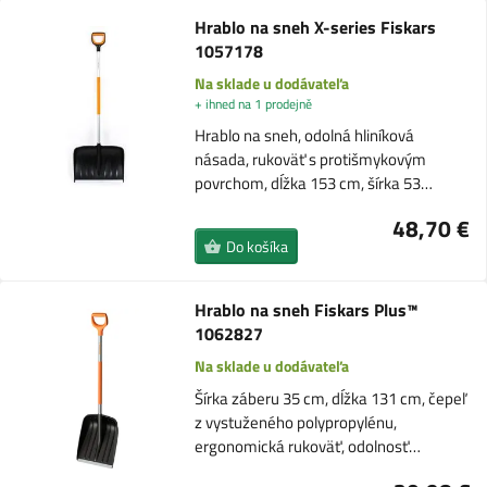
Hrablo na sneh X-series Fiskars
1057178
Na sklade u dodávateľa
+ ihned na 1 prodejně
Hrablo na sneh, odolná hliníková
násada, rukoväť s protišmykovým
povrchom, dĺžka 153 cm, šírka 53…
48,70 €
Do košíka
Hrablo na sneh Fiskars Plus™
1062827
Na sklade u dodávateľa
Šírka záberu 35 cm, dĺžka 131 cm, čepeľ
z vystuženého polypropylénu,
ergonomická rukoväť, odolnosť…