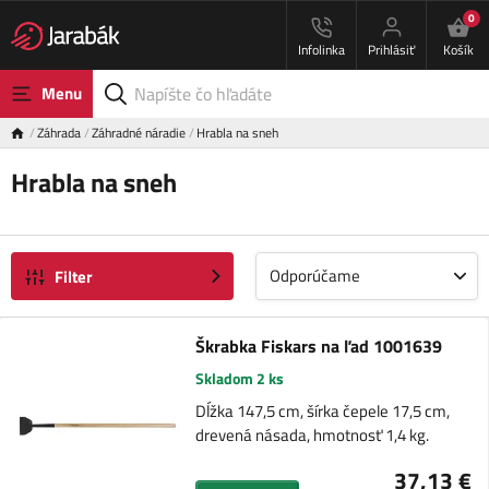
0
Infolinka
Prihlásiť
Košík
Menu
Záhrada
Záhradné náradie
Hrabla na sneh
Hrabla na sneh
Odporúčame
Filter
Škrabka Fiskars na ľad 1001639
Skladom 2 ks
Dĺžka 147,5 cm, šírka čepele 17,5 cm,
drevená násada, hmotnosť 1,4 kg.
37,13 €