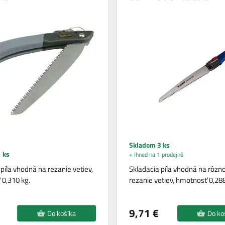
Skladom 3 ks
 ks
+ ihned na 1 prodejně
píla vhodná na rezanie vetiev,
Skladacia píla vhodná na rôzn
0,310 kg.
rezanie vetiev, hmotnosť 0,288
9,71 €
Do košíka
Do ko