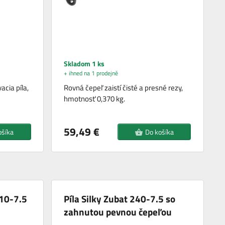
Skladom 1 ks
+ ihned na 1 prodejně
cia píla,
Rovná čepeľ zaistí čisté a presné rezy,
hmotnosť 0,370 kg.
59,49 €
ošíka
Do košíka
210-7.5
Píla Silky Zubat 240-7.5 so
zahnutou pevnou čepeľou