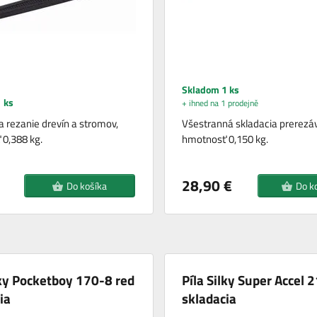
Skladom 1 ks
 ks
+ ihned na 1 prodejně
 rezanie drevín a stromov,
Všestranná skladacia prerezáva
0,388 kg.
hmotnosť 0,150 kg.
28,90 €
Do košíka
Do k
lky Pocketboy 170-8 red
Píla Silky Super Accel 
ia
skladacia