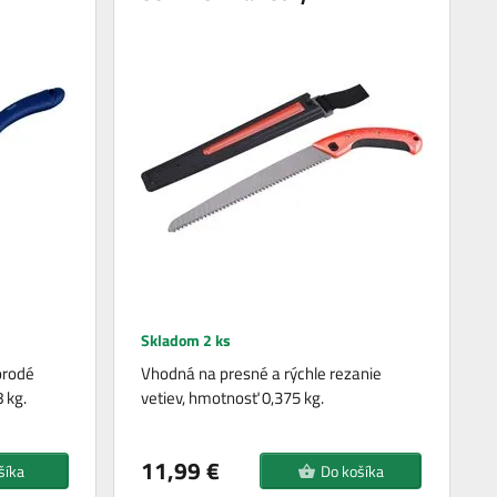
Skladom 2 ks
orodé
Vhodná na presné a rýchle rezanie
 kg.
vetiev, hmotnosť 0,375 kg.
11,99 €
šíka
Do košíka