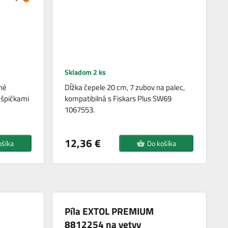
Skladom 2 ks
sné
Dĺžka čepele 20 cm, 7 zubov na palec,
 špičkami
kompatibilná s Fiskars Plus SW69
1067553.
12,36 €
ošíka
Do košíka
Píla EXTOL PREMIUM
8812254 na vetvy