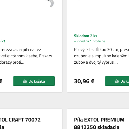
Skladom 2 ks
 ks
+ ihned na 1 prodejně
rerezávacia píla na rez
Pílový list s dĺžkou 30 cm, pre
 vetiev ťahom k sebe, Fiskars
ozubenie s impulzne kalenými
 dorazy proti…
zubov a dvojitý výbrus,…
€
30,96 €
Do košíka
Do k
XTOL CRAFT 70072
Píla EXTOL PREMIUM
ia
8812250 skladacia