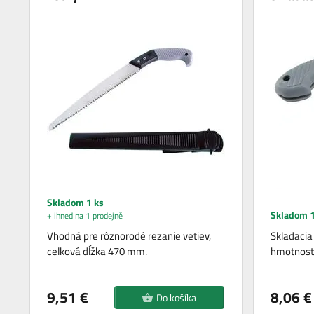
Skladom 1 ks
Skladom 1
+ ihned na 1 prodejně
Vhodná pre rôznorodé rezanie vetiev,
Skladacia 
celková dĺžka 470 mm.
hmotnosť 
9,51 €
8,06 €
Do košíka