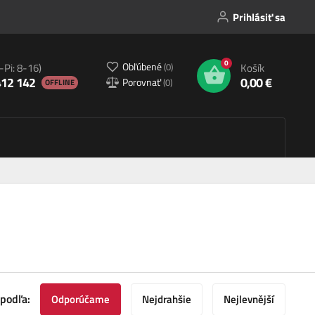
Prihlásiť sa
0
Obľúbené
(
0
)
-Pi: 8-16)
Košík
412 142
0,00 €
Porovnať
(
0
)
OFFLINE
 podľa:
Odporúčame
Nejdrahšie
Nejlevnější