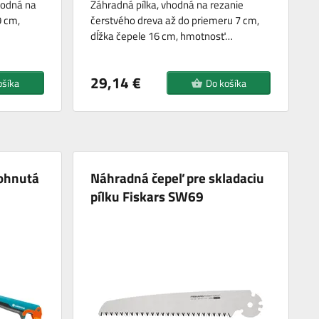
hodná na
Záhradná pílka, vhodná na rezanie
9 cm,
čerstvého dreva až do priemeru 7 cm,
dĺžka čepele 16 cm, hmotnosť…
29,14 €
ošíka
Do košíka
ohnutá
Náhradná čepeľ pre skladaciu
pílku Fiskars SW69