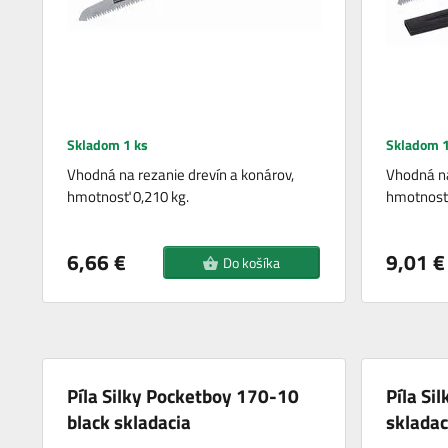
Skladom 1 ks
Skladom 1
Vhodná na rezanie drevín a konárov,
Vhodná na
hmotnosť 0,210 kg.
hmotnosť 
6,66 €
9,01 €
Do košíka
Píla Silky Pocketboy 170-10
Píla Si
black skladacia
skladac