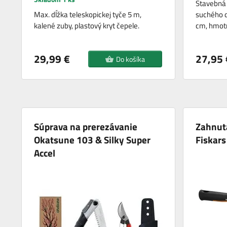
Stavebná 
Max. dĺžka teleskopickej tyče 5 m,
suchého d
kalené zuby, plastový kryt čepele.
cm, hmotn
29,99 €
27,95 
Do košíka
Súprava na prerezávanie
Zahnutá
Okatsune 103 & Silky Super
Fiskar
Accel