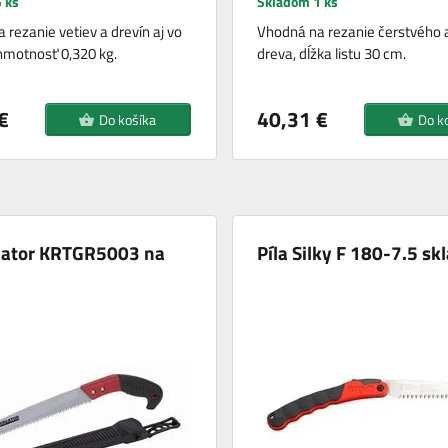
 ks
Skladom 1 ks
 rezanie vetiev a drevín aj vo
Vhodná na rezanie čerstvého 
hmotnosť 0,320 kg.
dreva, dĺžka listu 30 cm.
€
40,31 €
Do košíka
Do k
reator KRTGR5003 na
Píla Silky F 180-7.5 sk