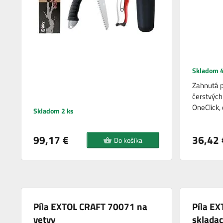
Skladom 4
Zahnutá p
čerstvých
OneClick,
Skladom 2 ks
99,17 €
36,42 
Do košíka
Píla EXTOL CRAFT 70071 na
Píla E
vetvy
skladac