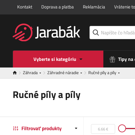
Kontakt
Doprava a platba
Reklamácia
Vrátenie t
Vyberte si kategóriu
Tipy na
Záhrada
Záhradné náradie
Ručné píly a píly
Ručné píly a píly
Filtrovať produkty