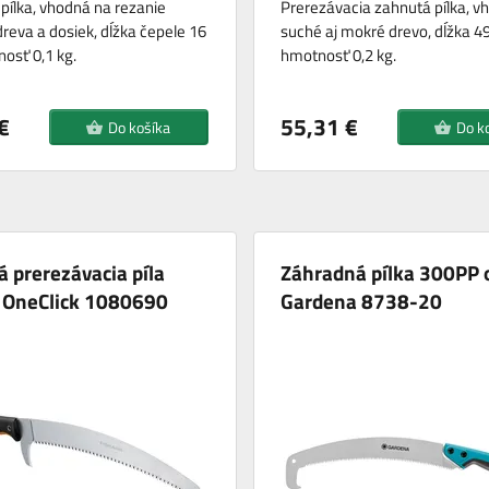
pílka, vhodná na rezanie
Prerezávacia zahnutá pílka, v
reva a dosiek, dĺžka čepele 16
suché aj mokré drevo, dĺžka 4
osť 0,1 kg.
hmotnosť 0,2 kg.
€
55,31 €
Do košíka
Do k
 prerezávacia píla
Záhradná pílka 300PP 
s OneClick 1080690
Gardena 8738-20