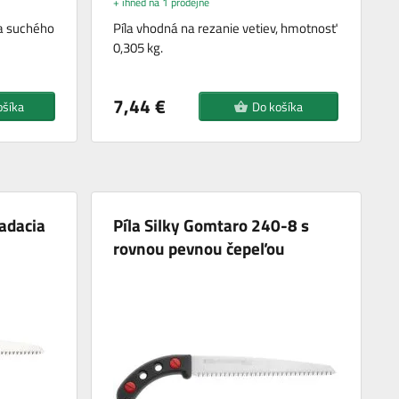
+ ihned na 1 prodejně
a suchého
Píla vhodná na rezanie vetiev, hmotnosť
0,305 kg.
7,44 €
ošíka
Do košíka
ladacia
Píla Silky Gomtaro 240-8 s
rovnou pevnou čepeľou