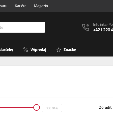
ovaru
Kariéra
Magazín
Infolinka
(Po
+421 220 
 darčeky
Výpredaj
Značky
Zoradiť