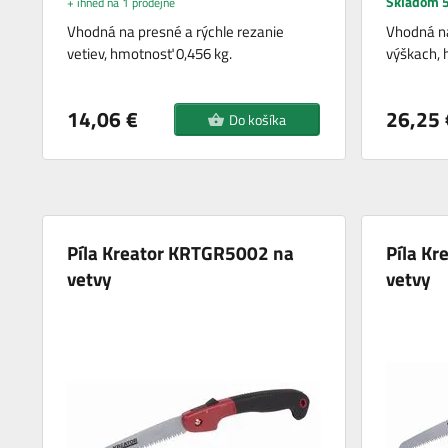
Skladom 5
+ ihned na 1 prodejně
Vhodná na presné a rýchle rezanie
Vhodná na
vetiev, hmotnosť 0,456 kg.
výškach, 
14,06 €
26,25 
Do košíka
Píla Kreator KRTGR5002 na
Píla K
vetvy
vetvy