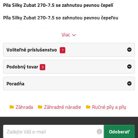
Pila Silky Zubat 270-7.5 se zahnutou pevnou čepelí
Píla Silky Zubat 270-7.5 so zahnutou pevnou čepeľou
Hlavné použitie: čerstvé drevo
Viac
Vynikajúce rezné vlastnosti
Ostré zuby
Voliteľné príslušenstvo
1
Výhody:
Podobný tovar
3
Píla Silky Zubat 330-7.5 so zahnutou pevnou čepeľou
Púzdro
Poradňa
Ostré zuby
Obsah balenia:
Záhrada
Záhradné náradie
Ručné píly a píly
Pila Silky Zubat 330-7.5 se zahnutou pevnou čepelí
puzdro
i
Odoberať
Kategória
Ručné píly a píly