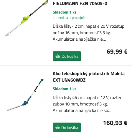
FIELDMANN FZN 70405-0
Skladom 1 ks
+ ihned na 1 prodejně
Dĺžka lišty 42 cm, napätie 20 V, rozstup
nožov 16 mm, hmotnosť 3,3 kg.
Akumulátor a nabíjačka nie…
69,99 €
Do košíka
Aku teleskopický plotostrih Makita
CXT UN460WDZ
Skladom 1 ks
Dĺžka lišty 46 cm, napätie 12 V, rozteč
zubov 18 mm, hmotnosť 3 kg.
Akumulátor a nabíjačka nie sú…
160,93 €
Do košíka