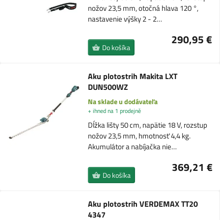
nožov 23,5 mm, otočná hlava 120 °,
nastavenie výšky 2 - 2…
290,95 €
Do košíka
Aku plotostrih Makita LXT
DUN500WZ
Na sklade u dodávateľa
+ ihned na 1 prodejně
Dĺžka lišty 50 cm, napätie 18 V, rozstup
nožov 23,5 mm, hmotnosť 4,4 kg.
Akumulátor a nabíjačka nie…
369,21 €
Do košíka
Aku plotostrih VERDEMAX TT20
4347