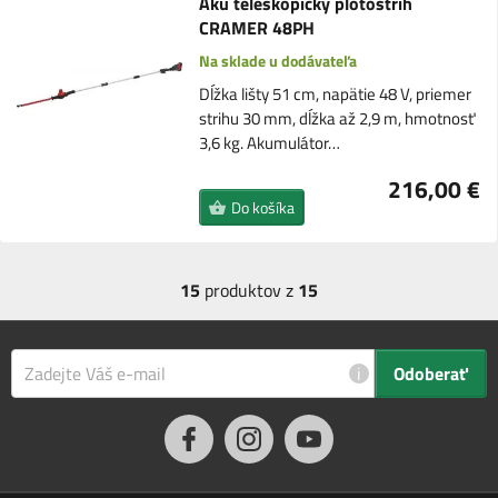
Aku teleskopický plotostrih
CRAMER 48PH
Na sklade u dodávateľa
Dĺžka lišty 51 cm, napätie 48 V, priemer
strihu 30 mm, dĺžka až 2,9 m, hmotnosť
3,6 kg. Akumulátor…
216,00 €
Do košíka
15
produktov z
15
i
Odoberať