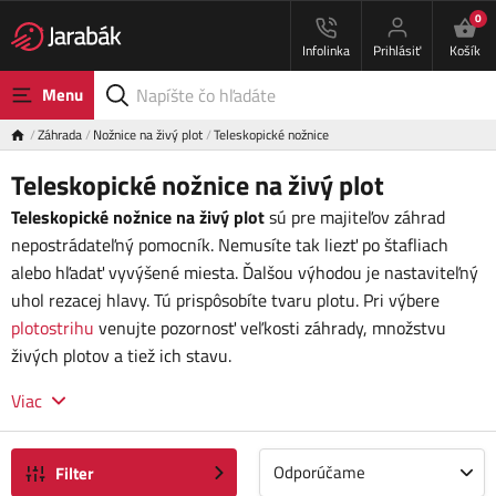
0
Infolinka
Prihlásiť
Košík
Menu
Záhrada
Nožnice na živý plot
Teleskopické nožnice
Teleskopické nožnice na živý plot
Teleskopické nožnice na živý plot
sú pre majiteľov záhrad
nepostrádateľný pomocník. Nemusíte tak liezť po štafliach
alebo hľadať vyvýšené miesta. Ďalšou výhodou je nastaviteľný
uhol rezacej hlavy. Tú prispôsobíte tvaru plotu. Pri výbere
plotostrihu
venujte pozornosť veľkosti záhrady, množstvu
živých plotov a tiež ich stavu.
Viac
Odporúčame
Filter