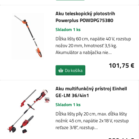
Aku teleskopický plotostrih
Powerplus POWDPG75380
Skladom 1 ks
Dĺžka lišty 60 cm, napätie 40 V, rozstup
nožov 20 mm, hmotnosť 3,5 kg.
Akumulátor a nabíjačka nie…
101,75 €
Do košíka
Aku multifunkčný prístroj Einhell
GE-LM 36/4in1
Skladom 1 ks
Dĺžka lišty píly 20 cm, max. dĺžka lišty
nožníc 45 cm, napätie 2x18 V, rozstup
reťaze 3/8", rozstup…