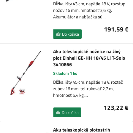
Dĺžka lišty 43 cm, napätie 18 V, rozstup
nožov 16 mm, hmotnosť 3,6 kg.
Akumulátor a nabíjačka sú…
191,59 €
Do košíka
Aku teleskopické nožnice na živý
plot Einhell GE-HH 18/45 Li T-Solo
3410866
Skladom 1 ks
Dĺžka lišty 45 cm, napätie 18 V, rozteč
zubov 16 mm, tel. rukoväť 2,7 m,
hmotnosť 5,4 kg.…
123,22 €
Do košíka
Aku teleskopický plotostrih