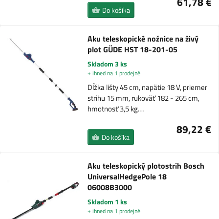
61,78 €
Do košíka
Aku teleskopické nožnice na živý
plot GÜDE HST 18-201-05
Skladom 3 ks
+ ihned na 1 prodejně
Dĺžka lišty 45 cm, napätie 18 V, priemer
strihu 15 mm, rukoväť 182 - 265 cm,
hmotnosť 3,5 kg.…
89,22 €
Do košíka
Aku teleskopický plotostrih Bosch
UniversalHedgePole 18
06008B3000
Skladom 1 ks
+ ihned na 1 prodejně