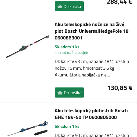
288,44 €
Do košíka
Aku teleskopické nožnice na živý
plot Bosch UniversalHedgePole 18
06008B3001
Skladom 1 ks
+ ihned na 1 prodejně
Dĺžka lišty 43 cm, napätie 18 V, rozstup
nožov 16 mm, hmotnosť 3,6 kg.
Akumulátor a nabíjačka nie…
130,85 €
Do košíka
Aku teleskopický plotostrih Bosch
GHE 18V-50 TP 06008D5000
Skladom 1 ks
Dĺžka lišty 50 cm, napätie 18 V, rozstup