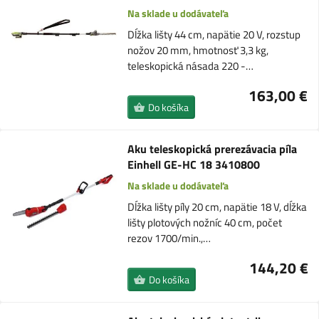
Na sklade u dodávateľa
Dĺžka lišty 44 cm, napätie 20 V, rozstup
nožov 20 mm, hmotnosť 3,3 kg,
teleskopická násada 220 -…
163,00 €
Do košíka
Aku teleskopická prerezávacia píla
Einhell GE-HC 18 3410800
Na sklade u dodávateľa
Dĺžka lišty píly 20 cm, napätie 18 V, dĺžka
lišty plotových nožníc 40 cm, počet
rezov 1700/min.,…
144,20 €
Do košíka