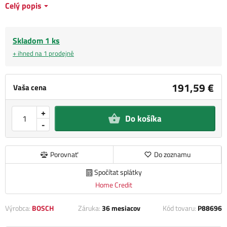
Celý popis
Skladom 1 ks
+ ihned na 1 prodejně
191,59 €
Vaša cena
+
Do košíka
-
Porovnať
Do zoznamu
Spočítat splátky
Home Credit
Výrobca:
BOSCH
Záruka:
36 mesiacov
Kód tovaru:
P88696