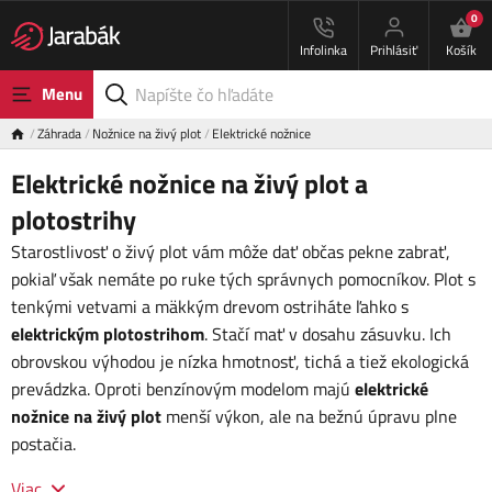
0
Infolinka
Prihlásiť
Košík
Menu
Záhrada
Nožnice na živý plot
Elektrické nožnice
Elektrické nožnice na živý plot a
plotostrihy
Starostlivosť o živý plot vám môže dať občas pekne zabrať,
pokiaľ však nemáte po ruke tých správnych pomocníkov. Plot s
tenkými vetvami a mäkkým drevom ostriháte ľahko s
elektrickým plotostrihom
. Stačí mať v dosahu zásuvku. Ich
obrovskou výhodou je nízka hmotnosť, tichá a tiež ekologická
prevádzka. Oproti benzínovým modelom majú
elektrické
nožnice na živý plot
menší výkon, ale na bežnú úpravu plne
postačia.
Viac