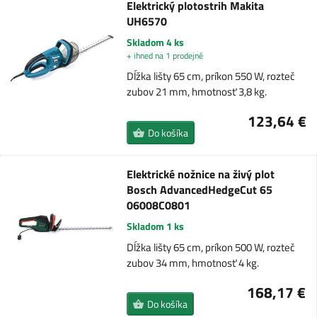
Elektrický plotostrih Makita
UH6570
Skladom 4 ks
+ ihned na 1 prodejně
Dĺžka lišty 65 cm, príkon 550 W, rozteč
zubov 21 mm, hmotnosť 3,8 kg.
123,64 €
Do košíka
Elektrické nožnice na živý plot
Bosch AdvancedHedgeCut 65
06008C0801
Skladom 1 ks
Dĺžka lišty 65 cm, príkon 500 W, rozteč
zubov 34 mm, hmotnosť 4 kg.
168,17 €
Do košíka