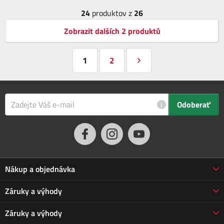
24
produktov z
26
Zobrazit dalších 2 produktů
1
2
i
Odoberať
Nákup a objednávka
Obchodné podmienky
Záruky a výhody
Doprava a platba
Reklamácia
Záruky a výhody
Predĺžená záruka