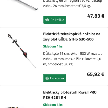
Dĺžka lišty 66 cm, výkon 750 W, rozstup
zubov 24 mm, hmotnosť 3,6 kg.
47,83 €
Do košíka
Elektrické teleskopické nožnice na
živý plot GÜDE GTHS 530-500
Skladom 1 ks
Dĺžka tyče 53 cm, výkon 500 W, rozstup
zubov 18 mm, max. dĺžka rukoväte 2,6
m, hmotnosť 3,6 kg.
65,92 €
Do košíka
Elektrický plotostrih Riwall PRO
REH 6261 RH
Skladom 4 ks