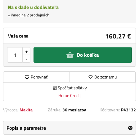
Na sklade u dodávateľa
+ ihned na 2 prodejnách
160,27 €
Vaša cena
+
Do košíka
-
Porovnať
Do zoznamu
Spočítat splátky
Home Credit
Výrobca:
Makita
Záruka:
36 mesiacov
Kód tovaru:
P43132
Popis a parametre